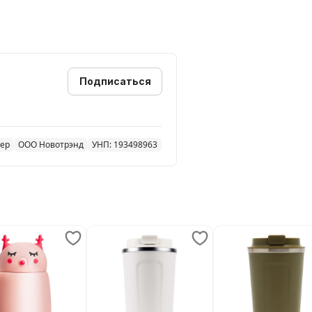
Подписаться
жер
ООО Новотрэнд
УНП: 193498963