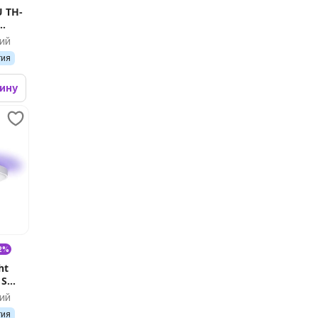
 TH-
ий
тия
зину
12%
ht
 S
ий
тия