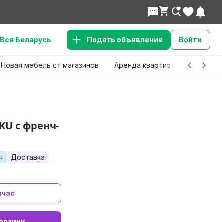
Вся Беларусь
Подать объявление
Войти
Новая мебель от магазинов
Аренда квартир
Детские 
KU с френч-
я
Доставка
йчас
орзину