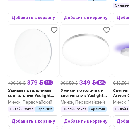
Онлайн-
Добавить в корзину
Добавить в корзину
Добав
379 р.
349 р.
430.68 р.
396.59 р.
646.59 р
-12%
-12%
Умный потолочный
Умный потолочный
Светил
светильник Yeelight
светильник Yeelight
Arwen C
Defender Ceiling Light
Line Ceiling Light C400
серия 5
Минск, Первомайский
Минск, Первомайский
Минск,
C480
Онлайн-заказ
Гарантия
Онлайн-заказ
Гарантия
Онлайн-
Добавить в корзину
Добавить в корзину
Добав