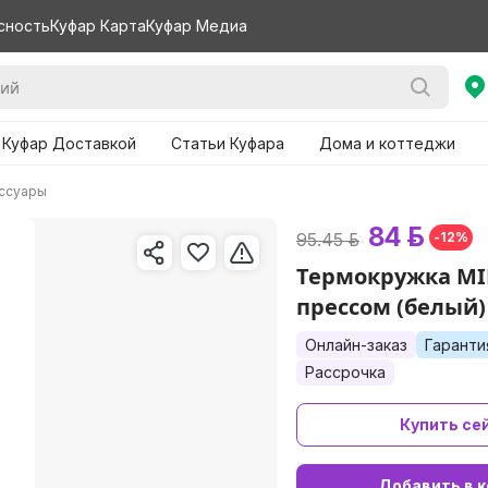
сность
Куфар Карта
Куфар Медиа
 Куфар Доставкой
Статьи Куфара
Дома и коттеджи
ессуары
84 р.
95.45 р.
-12%
Термокружка MI
прессом (белый)
Онлайн-заказ
Гаранти
Рассрочка
Купить се
Добавить в к