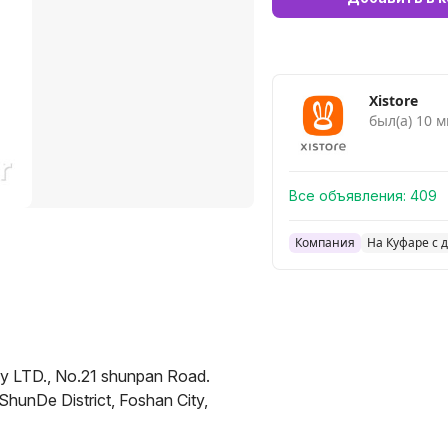
Xistore
был(а) 10 м
Все объявления:
409
Компания
На Куфаре с 
ogy LTD., No.21 shunpan Road.
ShunDe District, Foshan City,