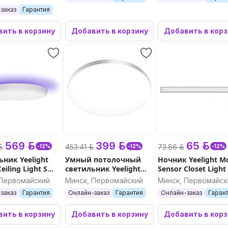
заказ
Гарантия
ить в корзину
Добавить в корзину
Добавить в кор
569 р.
399 р.
65 р.
.
453.41 р.
73.86 р.
-12%
-12%
-12%
ьник Yeelight
Умный потолочный
Ночник Yeelight M
eiling Light S
светильник Yeelight
Sensor Closet Light
50S
Line Ceiling Light C480
(Серебро)
 Первомайский
Минск, Первомайский
Минск, Первомайск
заказ
Гарантия
Онлайн-заказ
Гарантия
Онлайн-заказ
Гаран
ить в корзину
Добавить в корзину
Добавить в кор