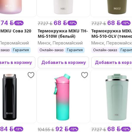
74 р.
68 р.
68 р.
77.27 р.
77.27 р.
-12%
-12%
-12%
 MIKU Сова 320
Термокружка MIKU TH-
Термокружка MIKU
MG-510W (белый)
MG-510-OLV (темно
зеленый)
 Первомайский
Минск, Первомайский
Минск, Первомайск
заказ
Гарантия
Онлайн-заказ
Гарантия
Онлайн-заказ
Гаран
ить в корзину
Добавить в корзину
Добавить в кор
84 р.
92 р.
68 р.
104.55 р.
77.27 р.
-12%
-12%
-12%