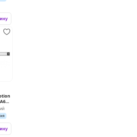
зину
otion
 A60
ий
тия
зину