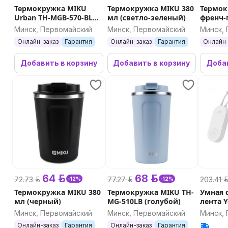
Термокружка MIKU
Термокружка MIKU 380
Термок
Urban TH-MGB-570-BLK
мл (светло-зеленый)
френч-
570мл (черный)
(черны
Минск, Первомайский
Минск, Первомайский
Минск,
Онлайн-заказ
Гарантия
Онлайн-заказ
Гарантия
Онлайн-
Добавить в корзину
Добавить в корзину
Добав
64 р.
68 р.
72.73 р.
77.27 р.
203.41 р
-12%
-12%
Термокружка MIKU 380
Термокружка MIKU TH-
Умная 
мл (черный)
MG-510LB (голубой)
лента Y
Pro
Минск, Первомайский
Минск, Первомайский
Минск,
Онлайн-заказ
Гарантия
Онлайн-заказ
Гарантия