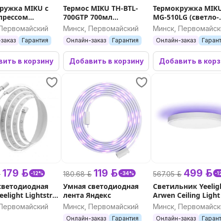
ружка MIKU с
Термос MIKU TH-BTL-
Термокружка MIKU
прессом
700GTP 700мл
MG-510LG (светло-
й)
(бирюзовый, розовый)
зеленый)
 Первомайский
Минск, Первомайский
Минск, Первомайск
заказ
Гарантия
Онлайн-заказ
Гарантия
Онлайн-заказ
Гаран
ить в корзину
Добавить в корзину
Добавить в кор
179 р.
119 р.
499 р.
.
180.68 р.
567.05 р.
-12%
-34%
-
светодиодная
Умная светодиодная
Светильник Yeelig
eelight Lightstrip
лента Яндекс
Arwen Ceiling Light
серия 450S
 Первомайский
Минск, Первомайский
Минск, Первомайск
Онлайн-заказ
Гарантия
Онлайн-заказ
Гаран