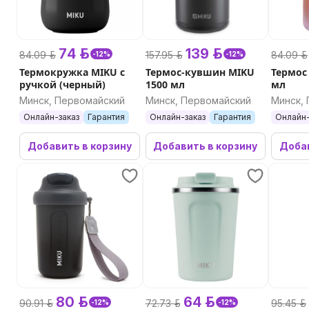
74 р.
139 р.
84.09 р.
157.95 р.
84.09 р.
-12%
-12%
Термокружка MIKU с
Термос-кувшин MIKU
Термос
ручкой (черный)
1500 мл
мл
Минск, Первомайский
Минск, Первомайский
Минск,
Онлайн-заказ
Гарантия
Онлайн-заказ
Гарантия
Онлайн-
Добавить в корзину
Добавить в корзину
Добав
80 р.
64 р.
90.91 р.
72.73 р.
95.45 р.
-12%
-12%