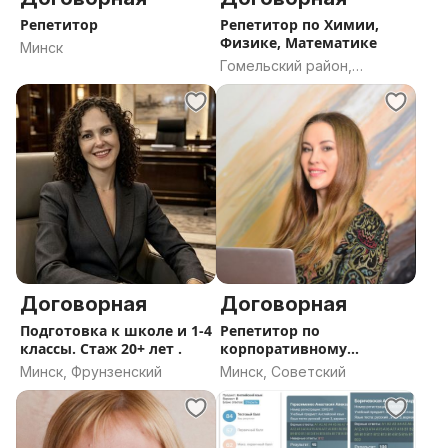
Репетитор
Репетитор по Химии,
Физике, Математике
Минск
Гомельский район,
Гомельская область
Договорная
Договорная
Подготовка к школе и 1-4
Репетитор по
классы. Стаж 20+ лет .
корпоративному
английскому языку
Минск, Фрунзенский
Минск, Советский