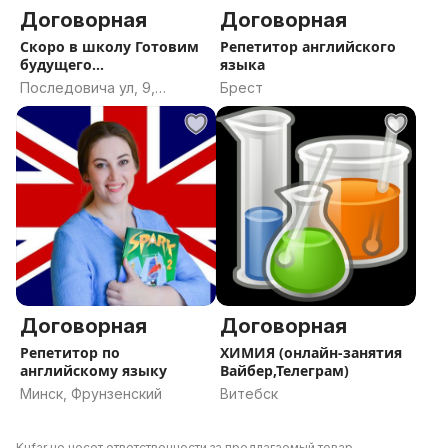
Договорная
Договорная
Скоро в школу Готовим
Репетитор английского
будущего
языка
первоклассника
Последовича ул, 9,
Брест
Марьина Горка,
Пуховичский район,
Минская область
Договорная
Договорная
Репетитор по
ХИМИЯ (онлайн-занятия
английскому языку
Вайбер,Телеграм)
Минск, Фрунзенский
Витебск
Kufar не несет ответственности за предлагаемый товар.