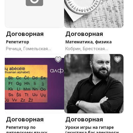
Договорная
Договорная
Репетитор
Математика, физика
Речица, Гомельская
Кобрин, Брестская
область
область
Договорная
Договорная
Репетитор по
Уроки игры на гитаре
литовскому языку
(акустика,бас,электрогит