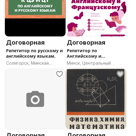
Договорная
Договорная
Репетитор по русскому и
Репетитор по
английскому языкам.
Английскому и
Французский языку
Солигорск, Минская
Минск, Центральный
область
Договорная
Договорная