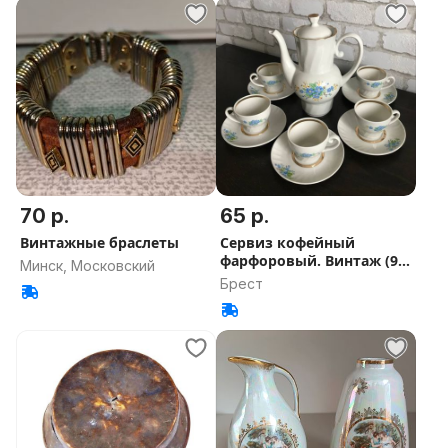
70 р.
65 р.
Винтажные браслеты
Сервиз кофейный
фарфоровый. Винтаж (90-
Минск, Московский
е годы)
Брест