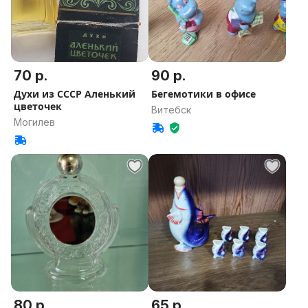
70 р.
90 р.
Духи из СССР Аленький
Бегемотики в офисе
цветочек
Витебск
Могилев
80 р.
65 р.