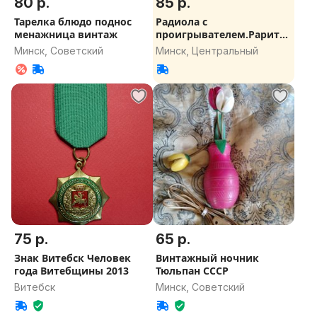
80 р.
85 р.
Тарелка блюдо поднос
Радиола с
менажница винтаж
проигрывателем.Раритет
.
Минск, Советский
Минск, Центральный
75 р.
65 р.
Знак Витебск Человек
Винтажный ночник
года Витебщины 2013
Тюльпан СССР
Витебск
Минск, Советский