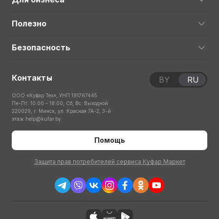
Полезно
Безопасность
Контакты
BY
RU
ООО «Куфар Тех», УНП 191767445
Пн-Пт: 10:00 – 18:00; Сб, Вс: Выходной
220029, г. Минск, ул. Красная 7А-2, 3-й
этаж
help@kufar.by
Помощь
Защита прав потребителей сервиса Куфар Маркет