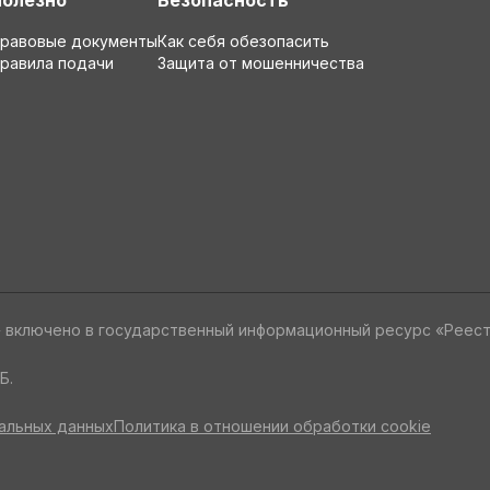
Полезно
Безопасность
ы Минск, Услуги сантехника
равовые документы
Как себя обезопасить
равила подачи
Защита от мошенничества
» включено в государственный информационный ресурс «Реес
Б.
альных данных
Политика в отношении обработки cookie