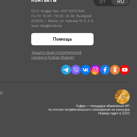
Контакты
BY
RU
ООО «Куфар Тех», УНП 191767445
Пн-Пт: 10:00 – 18:00; Сб, Вс: Выходной
220029, г. Минск, ул. Красная 7А-2, 3-й
этаж
help@kufar.by
Помощь
Защита прав потребителей
сервиса Куфар Маркет
тр
Куфар — площадка объявлений №1
по итогам потребительского голосования на конкурсе
«Бренд года» в 2023