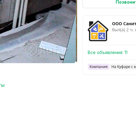
Позвони
ООО Сани
был(а) 2 ч.
Все объявления:
11
Компания
На Куфаре с 
ты