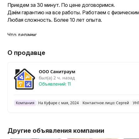
Приедем за 30 минут. По цене договоримся.
Даём гарантию на все работы. Работаем с физически
Любая сложность. Более 10 лет опыта.
Что делаем:
- Монтаж систем отопления и водоснабжения
О продавце
- Разводка труб в кухне, ванной, туалете
- Подключение тёплых полов и котлов.
ООО Санитраум
- Ремонт и установка сантех. оборудования (мойки, ун
был(а) 2 ч. назад
- Устранение засоров
Объявлений: 11
- И прочие сантехнические работы любой сложности.
Работаем в частных домах, квартирах, коттеджах, д
Компания
На Куфаре с мая, 2024
Контактное лицо: Сергей
УН
Чисто, аккуратно, профессионально.
Звоните — приедем и решим задачу в кратчайшие сро
Другие объявления компании