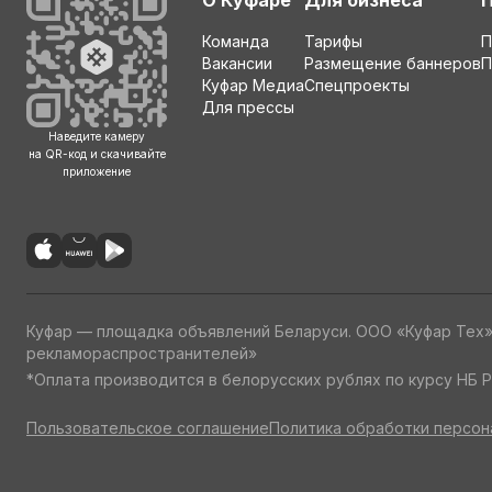
О Куфаре
Для бизнеса
аварийный, Услуги сантехника, Сантехнические работ
Команда
Тарифы
П
цены, Сантехник на дачу, Сантехник на дачу под ключ
Вакансии
Размещение баннеров
П
Куфар Медиа
Спецпроекты
Для прессы
Наведите камеру
на QR-код и скачивайте
приложение
Куфар — площадка объявлений Беларуси. ООО «Куфар Тех
рекламораспространителей»
*Оплата производится в белорусских рублях по курсу НБ Р
Пользовательское соглашение
Политика обработки персон