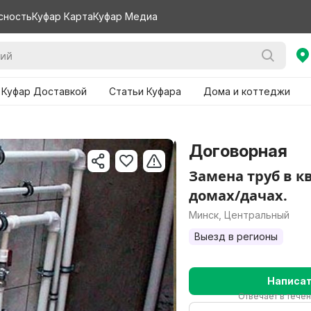
сность
Куфар Карта
Куфар Медиа
 Куфар Доставкой
Статьи Куфара
Дома и коттеджи
Договорная
Замена труб в к
домах/дачах.
Минск, Центральный
Выезд в регионы
Написа
Отвечает в течен