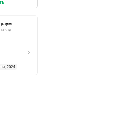
ть
траум
 назад
мая, 2024