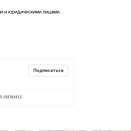
ми и юридическими лицами.
итазы, раковины, ванны и др.)
Подписаться
омах, коммерческих помещениях.
П: 193761612
ки!