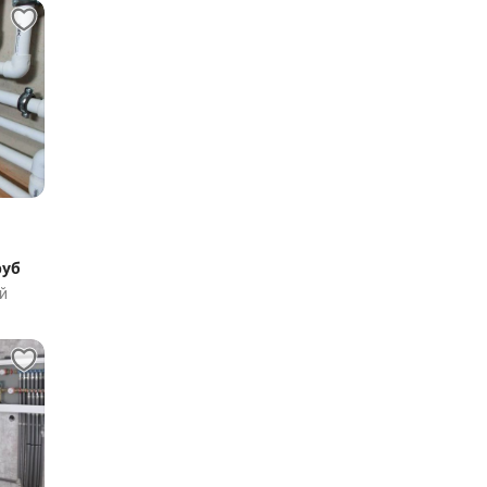
руб
й