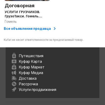
Договорная
УСЛУГИ ГРУЗЧИКОВ.
ГрузоТакси. Гомель.
Грузоперевозки в
Гомель
Гомеле. Грузчики в
Все объявления продавца
гомеле. Грузчики с
машиной
Kufar не несет ответственности за предлагаемый товар.
Путешествия
Куфар Карта
Куфар Маркет
Куфар Медиа
Доставка
Рассрочка
Услуги продвижения