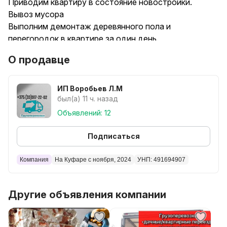
Приводим квартиру в состояние новостройки.
Вывоз мусора
Выполним демонтаж деревянного пола и
перегородок в квартире за один день.
В стоимость входит:
О продавце
1. Демонтаж пола до бетонных плит перекрытий
2. Распил досок от пола для удобства выноса
(чтобы ничего не задеть и не повредить в квартире и
ИП Воробьев Л.М
в подъезде при выносе)
был(а) 11 ч. назад
3. Вынос и погрузка в грузовую машину, либо к
Объявлений: 12
мусорке.
Такую работу мы выполняем каждый день. Квартиры
Подписаться
до 100м2 делаем за 1-2 дня.
Консультации по телефону
Компания
На Куфаре с ноября, 2024
УНП: 491694907
Другие объявления компании