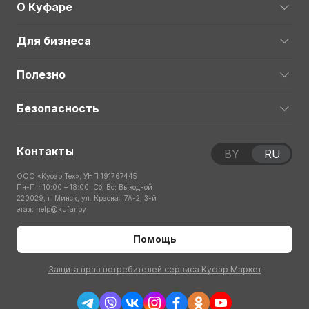
О Куфаре
Для бизнеса
Полезно
Безопасность
Контакты
BY
RU
ООО «Куфар Тех», УНП 191767445
Пн-Пт: 10:00 – 18:00; Сб, Вс: Выходной
220029, г. Минск, ул. Красная 7А-2, 3-й
этаж
help@kufar.by
Помощь
Защита прав потребителей сервиса Куфар Маркет