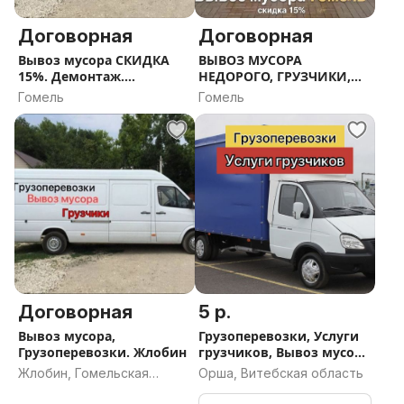
Договорная
Договорная
Вывоз мусора СКИДКА
ВЫВОЗ МУСОРА
15%. Демонтаж.
НЕДОРОГО, ГРУЗЧИКИ,
Грузоперевозки. Гомель
ГРУЗОПЕРЕВОЗКИ,
Гомель
Гомель
ДЕМОНТАЖ
Договорная
5 р.
Вывоз мусора,
Грузоперевозки, Услуги
Грузоперевозки. Жлобин
грузчиков, Вывоз мусора
в Орше
Жлобин, Гомельская
Орша, Витебская область
область