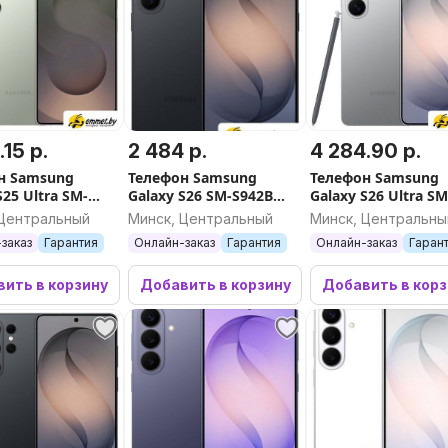
.15 р.
2 484 р.
4 284.90 р.
н Samsung
Телефон Samsung
Телефон Samsung
S25 Ultra SM-
Galaxy S26 SM-S942B
Galaxy S26 Ultra SM
12GB/256GB
12GB/512GB (черный)
S948B 16GB/1TB
 Центральный
Минск, Центральный
Минск, Центральны
ый титан)
(серебристый)
заказ
Гарантия
Онлайн-заказ
Гарантия
Онлайн-заказ
Гаран
ить в корзину
Добавить в корзину
Добавить в кор