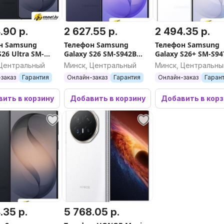
.90 р.
2 627.55 р.
2 494.35 р.
н Samsung
Телефон Samsung
Телефон Samsung
S26 Ultra SM-
Galaxy S26 SM-S942B
Galaxy S26+ SM-S9
16GB/1TB
12GB/512GB
12GB/256GB (белы
 Центральный
Минск, Центральный
Минск, Центральны
й)
(лавандовый)
заказ
Гарантия
Онлайн-заказ
Гарантия
Онлайн-заказ
Гаран
ить в корзину
Добавить в корзину
Добавить в кор
.35 р.
5 768.05 р.