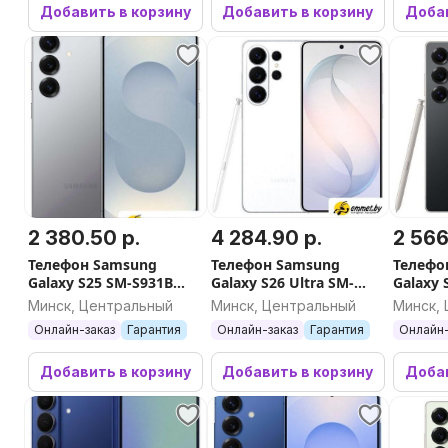
Добавить в корзину
Добавить в корзину
Добав
2 380.50 р.
4 284.90 р.
2 566
Телефон Samsung
Телефон Samsung
Телефо
Galaxy S25 SM-S931B
Galaxy S26 Ultra SM-
Galaxy 
12GB/512GB (серый)
S948B 16GB/1TB (белый)
S938B 
Минск, Центральный
Минск, Центральный
Минск,
(черны
Онлайн-заказ
Гарантия
Онлайн-заказ
Гарантия
Онлайн-
Добавить в корзину
Добавить в корзину
Добав