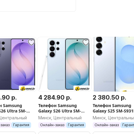
.90 р.
4 284.90 р.
2 380.50 р.
н Samsung
Телефон Samsung
Телефон Samsung
S26 Ultra SM-
Galaxy S26 Ultra SM-
Galaxy S25 SM-S931
16GB/1TB
S948B 16GB/1TB
12GB/512GB (голуб
 Центральный
Минск, Центральный
Минск, Центральны
довый)
(голубой)
заказ
Гарантия
Онлайн-заказ
Гарантия
Онлайн-заказ
Гаран