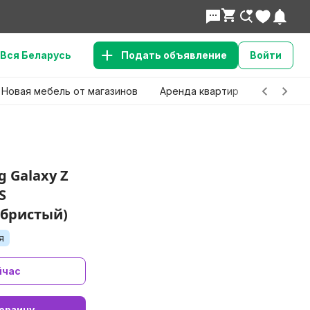
Вся Беларусь
Подать объявление
Войти
Новая мебель от магазинов
Аренда квартир
Детские 
 Galaxy Z
S
ебристый)
я
йчас
орзину