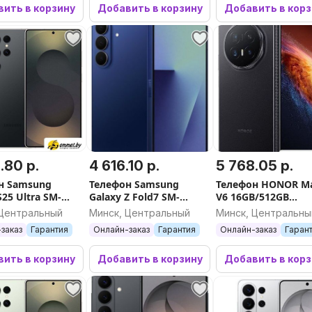
ить в корзину
Добавить в корзину
Добавить в кор
.80 р.
4 616.10 р.
5 768.05 р.
н Samsung
Телефон Samsung
Телефон HONOR Ma
S25 Ultra SM-
Galaxy Z Fold7 SM-
V6 16GB/512GB
12GB/256GB
F966B/DS 12GB/512GB
международная в
 Центральный
Минск, Центральный
Минск, Центральны
й титан)
(синий)
(черный)
заказ
Гарантия
Онлайн-заказ
Гарантия
Онлайн-заказ
Гаран
ить в корзину
Добавить в корзину
Добавить в кор