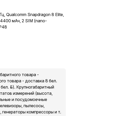
ц, Qualcomm Snapdragon 8 Elite,
 4400 мАч, 2 SIM (nano-
IP48
абаритного товара -
го товара - доставка 8 бел.
бел. руб.). Крупногабаритный
ьтатов измерений (высота,
льные и посудомоечные
телевизоры, пылесосы,
, генераторы компрессоры и т.