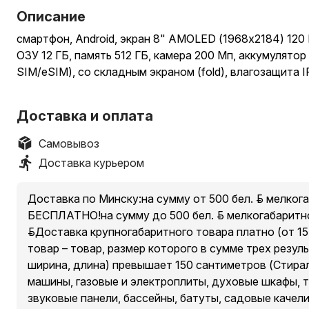
Описание
смартфон, Android, экран 8" AMOLED (1968x2184) 120 Г
ОЗУ 12 ГБ, память 512 ГБ, камера 200 Мп, аккумулятор
SIM/eSIM), со складным экраном (fold), влагозащита 
Доставка и оплата
Самовывоз
Доставка курьером
Доставка по Минску:на сумму от 500 бел. руб. мелког
БЕСПЛАТНО!на сумму до 500 бел. руб. мелкогабаритно
руб.Доставка крупногабаритного товара платно (от 15 
товар – товар, размер которого в сумме трех резул
ширина, длина) превышает 150 сантиметров (Стира
машины, газовые и электроплиты, духовые шкафы, 
звуковые панели, бассейны, батуты, садовые качели