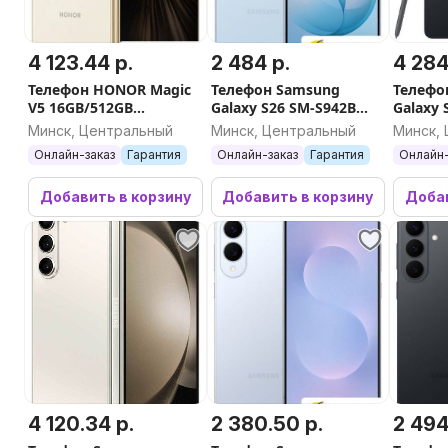
4 123.44 р.
2 484 р.
4 284
Телефон HONOR Magic
Телефон Samsung
Телефо
V5 16GB/512GB
Galaxy S26 SM-S942B
Galaxy 
международная версия
12GB/512GB (голубой)
S948B 
Минск, Центральный
Минск, Центральный
Минск,
(слоновая кость)
(черны
Онлайн-заказ
Гарантия
Онлайн-заказ
Гарантия
Онлайн-
Добавить в корзину
Добавить в корзину
Добав
4 120.34 р.
2 380.50 р.
2 494