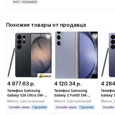
УНП: 193244835
Похожие товары от продавца
4 977.63 р.
4 120.34 р.
4 284
Телефон Samsung
Телефон Samsung
Телефо
Galaxy S26 Ultra SM-
Galaxy Z Fold5 SM-
Galaxy 
S9480 12GB/256GB
F946B/DS 12GB/1TB
S948B 
Минск, Центральный
Минск, Центральный
Минск,
(черный)
(голубой)
(лаван
Онлайн-заказ
Гарантия
Онлайн-заказ
Гарантия
Онлайн-