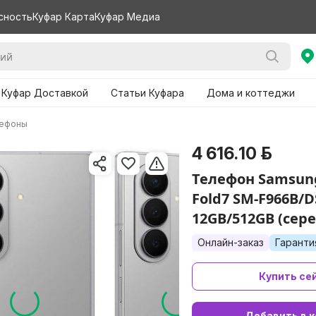
сность
Куфар Карта
Куфар Медиа
 Куфар Доставкой
Статьи Куфара
Дома и коттеджи
лефоны
4 616.10 р.
Телефон Samsung
Fold7 SM-F966B/D
12GB/512GB (сер
Онлайн-заказ
Гаранти
Купить се
Добавить в к