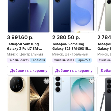
3 891.60 р.
2 380.50 р.
2 784
Телефон Samsung
Телефон Samsung
Телефо
Galaxy Z Fold7 SM-
Galaxy S25 SM-S931B
Galaxy 
F966B/DS 12GB/256GB
12GB/512GB (синий)
S938B 
Минск, Центральный
Минск, Центральный
Минск,
(синий)
(зелен
Онлайн-заказ
Гарантия
Онлайн-заказ
Гарантия
Онлайн-
Добавить в корзину
Добавить в корзину
Добав