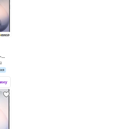
-
й
тия
зину