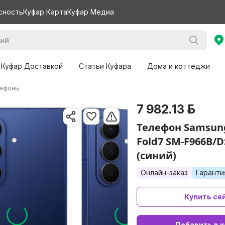
сность
Куфар Карта
Куфар Медиа
 Куфар Доставкой
Статьи Куфара
Дома и коттеджи
лефоны
7 982.13 р.
Телефон Samsung
Fold7 SM-F966B/D
(синий)
Онлайн-заказ
Гаранти
Купить се
Добавить в к