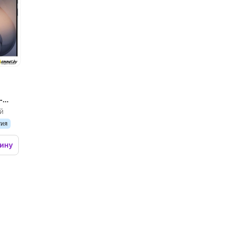
-
й
тия
зину