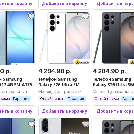
ить в корзину
Добавить в корзину
Добавить в кор
0 р.
4 284.90 р.
4 284.90 р.
н Samsung
Телефон Samsung
Телефон Samsung
A17 4G SM-A175F
Galaxy S26 Ultra SM-
Galaxy S26 Ultra SM
6GB (голубой)
S948B 16GB/1TB (белый)
S948B 16GB/1TB
 Центральный
Минск, Центральный
Минск, Центральны
(черный)
заказ
Гарантия
Онлайн-заказ
Гарантия
Онлайн-заказ
Гаран
ить в корзину
Добавить в корзину
Добавить в кор