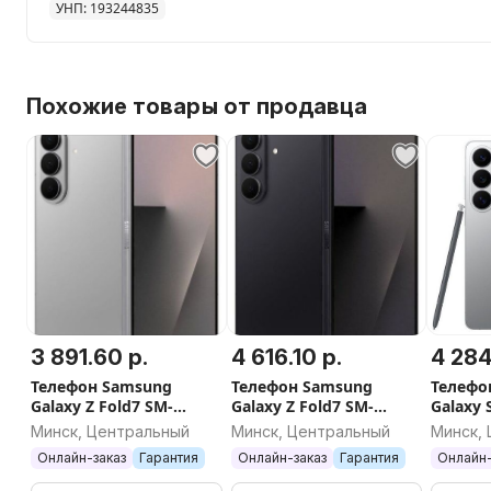
УНП: 193244835
Похожие товары от продавца
3 891.60 р.
4 616.10 р.
4 284
Телефон Samsung
Телефон Samsung
Телефо
Galaxy Z Fold7 SM-
Galaxy Z Fold7 SM-
Galaxy 
F966B/DS 12GB/256GB
F966B/DS 12GB/512GB
S948B 
Минск, Центральный
Минск, Центральный
Минск,
(серебристый)
(черный)
(сереб
Онлайн-заказ
Гарантия
Онлайн-заказ
Гарантия
Онлайн-