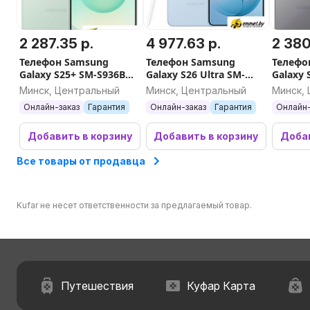
2 287.35 р.
4 977.63 р.
2 380
Телефон Samsung
Телефон Samsung
Телефо
Galaxy S25+ SM-S936B
Galaxy S26 Ultra SM-
Galaxy 
12GB/256GB (мятный)
S9480 12GB/256GB
12GB/5
Минск, Центральный
Минск, Центральный
Минск,
(голубой)
Онлайн-заказ
Гарантия
Онлайн-заказ
Гарантия
Онлайн-
Добавить в корзину
Добавить в корзину
Добав
Все товары от продавца
Kufar не несет ответственности за предлагаемый товар.
Путешествия
Куфар Карта