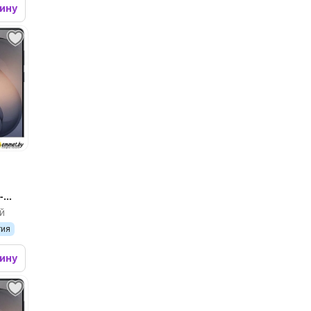
зину
-
й
тия
зину