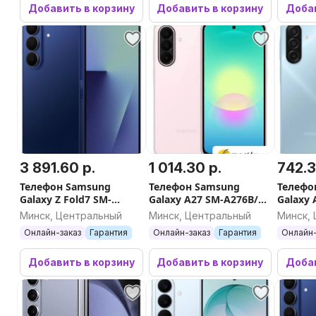
Добавить в корзину
Добавить в корзину
Добав
3 891.60 р.
1 014.30 р.
742.3
Телефон Samsung
Телефон Samsung
Телефо
Galaxy Z Fold7 SM-
Galaxy A27 SM-A276B/DS
Galaxy 
F966B/DS 12GB/256GB
8GB/256GB (розовый)
8GB/25
Минск, Центральный
Минск, Центральный
Минск,
(синий)
Онлайн-заказ
Гарантия
Онлайн-заказ
Гарантия
Онлайн-
Добавить в корзину
Добавить в корзину
Добав