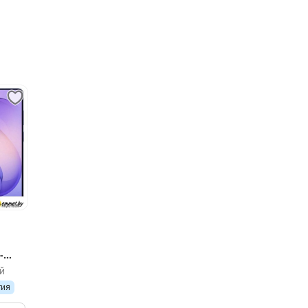
-
й
тия