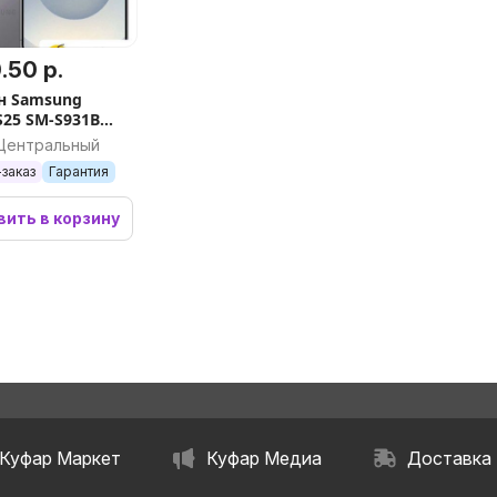
.50 р.
н Samsung
S25 SM-S931B
12GB (серый)
 Центральный
заказ
Гарантия
ить в корзину
Куфар Маркет
Куфар Медиа
Доставка