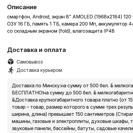
Описание
смартфон, Android, экран 8" AMOLED (1968x2184) 120 Г
ОЗУ 16 ГБ, память 1 ТБ, камера 200 Мп, аккумулятор 4
со складным экраном (fold), влагозащита IP48
Доставка и оплата
Самовывоз
Доставка курьером
Доставка по Минску:на сумму от 500 бел. руб. мелког
БЕСПЛАТНО!на сумму до 500 бел. руб. мелкогабаритно
руб.Доставка крупногабаритного товара платно (от 15 
товар – товар, размер которого в сумме трех резул
ширина, длина) превышает 150 сантиметров (Стира
машины, газовые и электроплиты, духовые шкафы, 
звуковые панели, бассейны, батуты, садовые качели