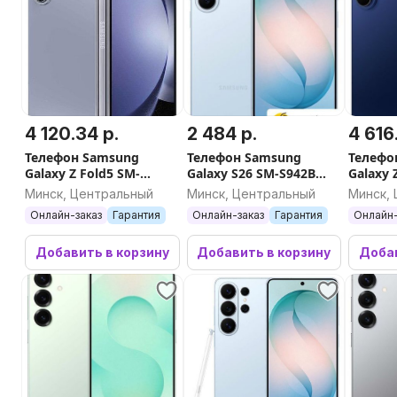
4 120.34 р.
2 484 р.
4 616
Телефон Samsung
Телефон Samsung
Телефо
Galaxy Z Fold5 SM-
Galaxy S26 SM-S942B
Galaxy 
F946B/DS 12GB/1TB
12GB/512GB (голубой)
F966B/
Минск, Центральный
Минск, Центральный
Минск,
(голубой)
(синий
Онлайн-заказ
Гарантия
Онлайн-заказ
Гарантия
Онлайн-
Добавить в корзину
Добавить в корзину
Добав