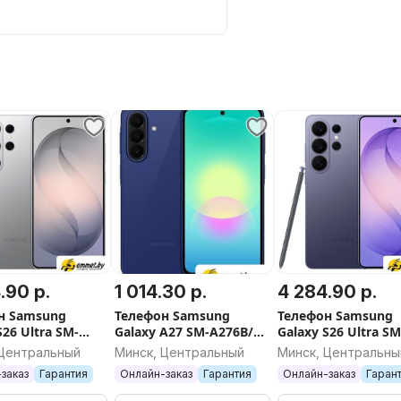
.90 р.
1 014.30 р.
4 284.90 р.
н Samsung
Телефон Samsung
Телефон Samsung
S26 Ultra SM-
Galaxy A27 SM-A276B/DS
Galaxy S26 Ultra SM
16GB/1TB
8GB/256GB (синий)
S948B 16GB/1TB
 Центральный
Минск, Центральный
Минск, Центральны
ристый)
(лавандовый)
заказ
Гарантия
Онлайн-заказ
Гарантия
Онлайн-заказ
Гаран