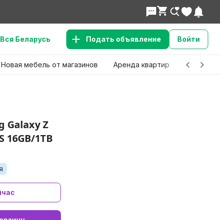
Вся Беларусь
Подать объявление
Войти
Новая мебель от магазинов
Аренда квартир
Детские 
 Galaxy Z
S 16GB/1TB
я
йчас
орзину