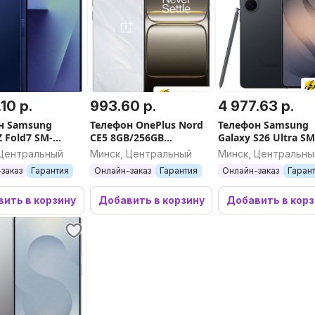
.10 р.
993.60 р.
4 977.63 р.
н Samsung
Телефон OnePlus Nord
Телефон Samsung
Z Fold7 SM-
CE5 8GB/256GB
Galaxy S26 Ultra SM
DS 12GB/512GB
европейская версия
S9480 12GB/256GB
 Центральный
Минск, Центральный
Минск, Центральны
)
(белый)
(черный)
заказ
Гарантия
Онлайн-заказ
Гарантия
Онлайн-заказ
Гаран
ить в корзину
Добавить в корзину
Добавить в кор