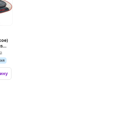
кое)
us
й
тия
зину