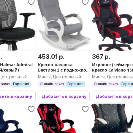
.
453.01 р.
367 р.
 Halmar Admiral
Кресло-качалка
Игровое (геймерс
й/серый)
Бастион 2 с подножкой
кресло Calviano 15
рогожка (Мемори 15
(велюр, черный/
 Центральный
Минск, Центральный
Минск, Центральны
серое на белых ногах)
красный)
заказ
Гарантия
Онлайн-заказ
Гарантия
Онлайн-заказ
Гаран
ить в корзину
Добавить в корзину
Добавить в кор