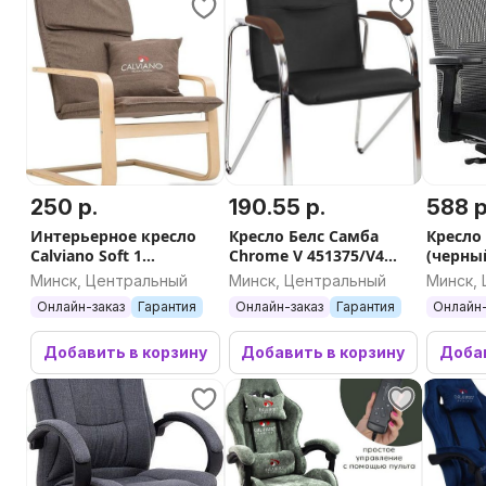
250 р.
190.55 р.
588 р
Интерьерное кресло
Кресло Белс Самба
Кресло
Calviano Soft 1
Chrome V 451375/V4
(черны
(коричневый)
(кожзам черный/
Минск, Центральный
Минск, Центральный
Минск,
темный орех)
Онлайн-заказ
Гарантия
Онлайн-заказ
Гарантия
Онлайн-
Добавить в корзину
Добавить в корзину
Добав