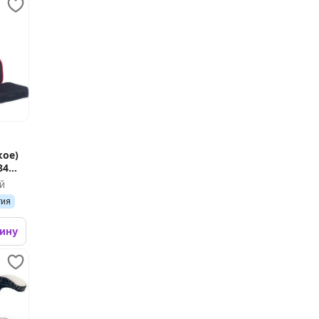
кое)
84
й
тия
зину