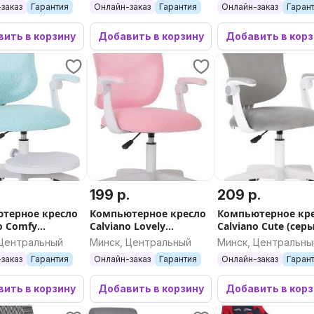
заказ
Гарантия
Онлайн-заказ
Гарантия
Онлайн-заказ
Гаран
ить в корзину
Добавить в корзину
Добавить в кор
.
199 р.
209 р.
терное кресло
Компьютерное кресло
Компьютерное кр
o Comfy
Calviano Lovely
Calviano Cute (сер
ой)
(розовый)
 Центральный
Минск, Центральный
Минск, Центральны
заказ
Гарантия
Онлайн-заказ
Гарантия
Онлайн-заказ
Гаран
ить в корзину
Добавить в корзину
Добавить в кор