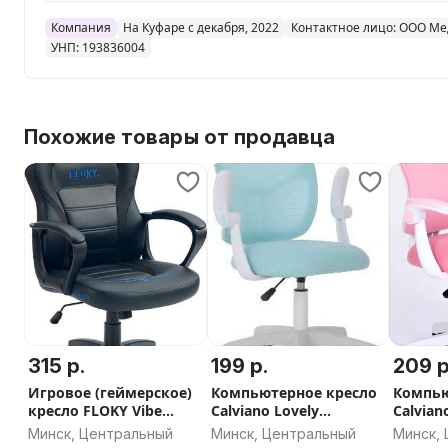
Компания
На Куфаре с декабря, 2022
Контактное лицо: ООО Ме
УНП: 193836004
Похожие товары от продавца
315 р.
199 р.
209 р
Игровое (геймерское)
Компьютерное кресло
Компью
кресло FLOKY Vibe
Calviano Lovely
Calvian
Suede Black
(голубой)
(розов
Минск, Центральный
Минск, Центральный
Минск,