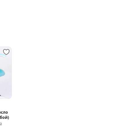
есло
убой)
й