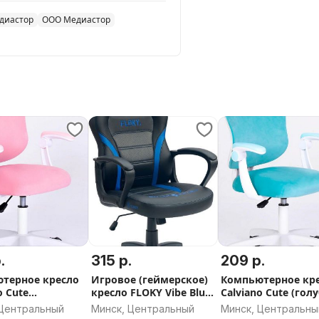
диастор
ООО Медиастор
.
315 р.
209 р.
терное кресло
Игровое (геймерское)
Компьютерное кр
o Cute
кресло FLOKY Vibe Blue-
Calviano Cute (гол
ый)
Black
 Центральный
Минск, Центральный
Минск, Центральны