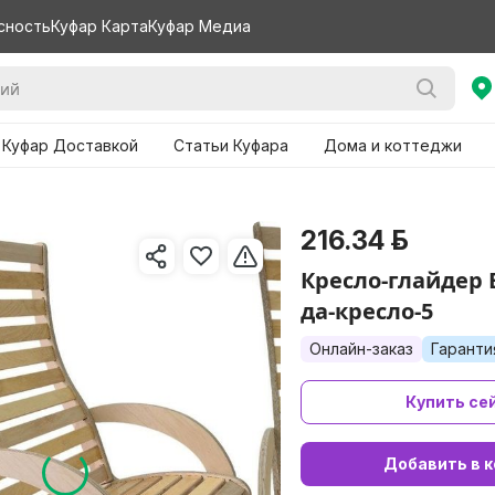
сность
Куфар Карта
Куфар Медиа
 Куфар Доставкой
Статьи Куфара
Дома и коттеджи
216.34 р.
Кресло-глайдер Б
да-кресло-5
Онлайн-заказ
Гаранти
Купить се
Добавить в к