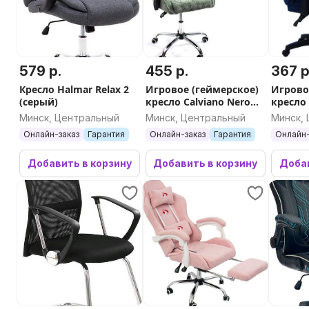
579 р.
455 р.
367 р
Кресло Halmar Relax 2
Игровое (геймерское)
Игрово
(серый)
кресло Calviano Nero
кресло 
(green plush)
(велюр
Минск, Центральный
Минск, Центральный
Минск,
Онлайн-заказ
Гарантия
Онлайн-заказ
Гарантия
Онлайн-
Добавить в корзину
Добавить в корзину
Добав