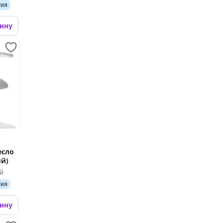
тия
зину
есло
ый)
й
тия
зину