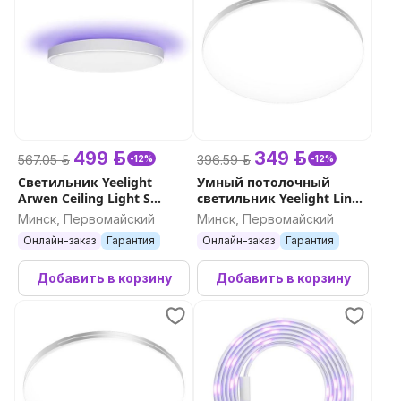
499 р.
349 р.
567.05 р.
396.59 р.
-12%
-12%
Светильник Yeelight
Умный потолочный
Arwen Ceiling Light S
светильник Yeelight Line
серия 450S
Ceiling Light C400
Минск, Первомайский
Минск, Первомайский
Онлайн-заказ
Гарантия
Онлайн-заказ
Гарантия
Добавить в корзину
Добавить в корзину