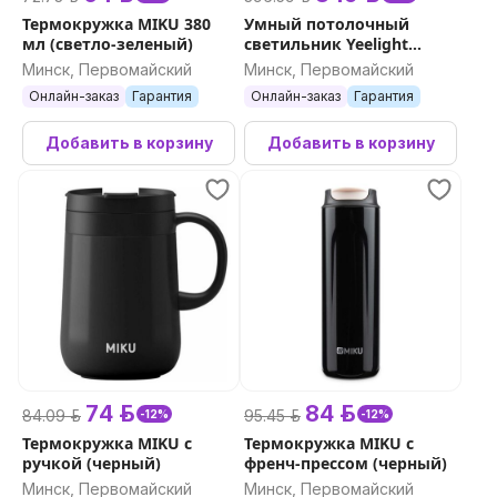
Термокружка MIKU 380
Умный потолочный
мл (светло-зеленый)
светильник Yeelight
Defender Ceiling Light C400
Минск, Первомайский
Минск, Первомайский
Онлайн-заказ
Гарантия
Онлайн-заказ
Гарантия
Добавить в корзину
Добавить в корзину
74 р.
84 р.
84.09 р.
95.45 р.
-12%
-12%
Термокружка MIKU с
Термокружка MIKU с
ручкой (черный)
френч-прессом (черный)
Минск, Первомайский
Минск, Первомайский