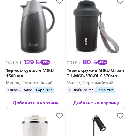
139 р.
80 р.
157.95 р.
90.91 р.
-12%
-12%
Термос-кувшин MIKU
Термокружка MIKU Urban
1500 мл
TH-MGB-570-BLK 570мл
(черный)
Минск, Первомайский
Минск, Первомайский
Онлайн-заказ
Гарантия
Онлайн-заказ
Гарантия
Добавить в корзину
Добавить в корзину