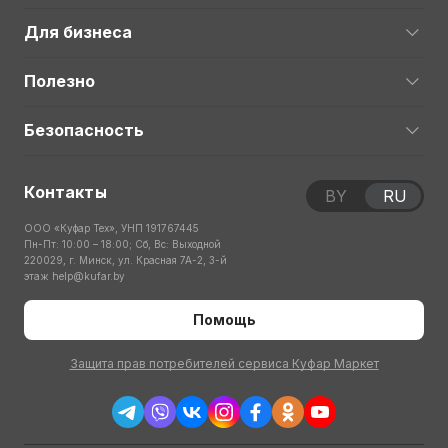
Для бизнеса
Полезно
Безопасность
Контакты
BY
RU
ООО «Куфар Тех», УНП 191767445
Пн-Пт: 10:00 – 18:00; Сб, Вс: Выходной
220029, г. Минск, ул. Красная 7А-2, 3-й
этаж
help@kufar.by
Помощь
Защита прав потребителей сервиса Куфар Маркет