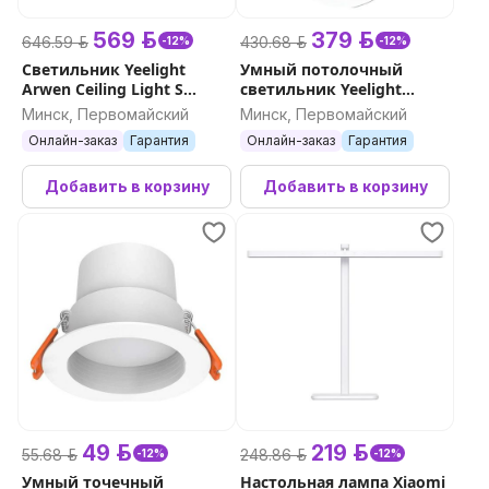
569 р.
379 р.
646.59 р.
430.68 р.
-12%
-12%
Светильник Yeelight
Умный потолочный
Arwen Ceiling Light S
светильник Yeelight
серия 550S
Defender Ceiling Light C480
Минск, Первомайский
Минск, Первомайский
Онлайн-заказ
Гарантия
Онлайн-заказ
Гарантия
Добавить в корзину
Добавить в корзину
49 р.
219 р.
55.68 р.
248.86 р.
-12%
-12%
Умный точечный
Настольная лампа Xiaomi