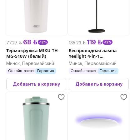
68 р.
119 р.
77.27 р.
135.23 р.
-12%
-12%
Термокружка MIKU TH-
Беспроводная лампа
MG-510W (белый)
Yeelight 4-in-1
Rechargeable Desk Lamp
Минск, Первомайский
Минск, Первомайский
(черный)
Онлайн-заказ
Гарантия
Онлайн-заказ
Гарантия
Добавить в корзину
Добавить в корзину