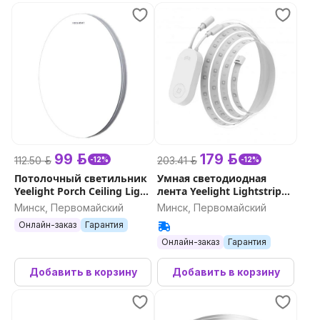
99 р.
179 р.
112.50 р.
203.41 р.
-12%
-12%
Потолочный светильник
Умная светодиодная
Yeelight Porch Ceiling Light
лента Yeelight Lightstrip
C400
Pro
Минск, Первомайский
Минск, Первомайский
Онлайн-заказ
Гарантия
Онлайн-заказ
Гарантия
Добавить в корзину
Добавить в корзину