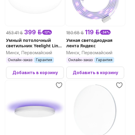
399 р.
119 р.
453.41 р.
180.68 р.
-12%
-34%
Умный потолочный
Умная светодиодная
светильник Yeelight Line
лента Яндекс
Ceiling Light C480
Минск, Первомайский
Минск, Первомайский
Онлайн-заказ
Гарантия
Онлайн-заказ
Гарантия
Добавить в корзину
Добавить в корзину