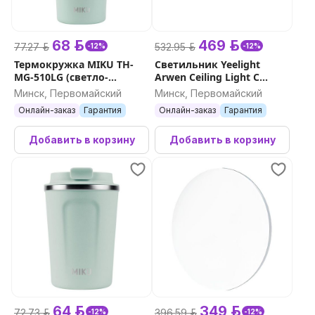
68 р.
469 р.
77.27 р.
532.95 р.
-12%
-12%
Термокружка MIKU TH-
Светильник Yeelight
MG-510LG (светло-
Arwen Ceiling Light C
зеленый)
серия 450С
Минск, Первомайский
Минск, Первомайский
Онлайн-заказ
Гарантия
Онлайн-заказ
Гарантия
Добавить в корзину
Добавить в корзину
64 р.
349 р.
72.73 р.
396.59 р.
-12%
-12%