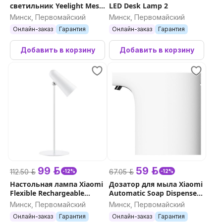
светильник Yeelight Mesh
LED Desk Lamp 2
Downlight M2 Lite
Минск, Первомайский
Минск, Первомайский
Онлайн-заказ
Гарантия
Онлайн-заказ
Гарантия
Добавить в корзину
Добавить в корзину
99 р.
59 р.
112.50 р.
67.05 р.
-12%
-12%
Настольная лампа Xiaomi
Дозатор для мыла Xiaomi
Flexible Rechargeable
Automatic Soap Dispenser
Lamp
1S
Минск, Первомайский
Минск, Первомайский
Онлайн-заказ
Гарантия
Онлайн-заказ
Гарантия