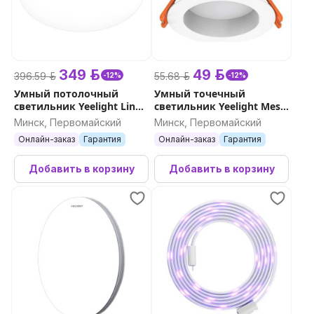
349 р.
49 р.
396.59 р.
55.68 р.
-12%
-12%
Умный потолочный
Умный точечный
светильник Yeelight Line
светильник Yeelight Mesh
Ceiling Light C400
Downlight M2 Lite
Минск, Первомайский
Минск, Первомайский
Онлайн-заказ
Гарантия
Онлайн-заказ
Гарантия
Добавить в корзину
Добавить в корзину