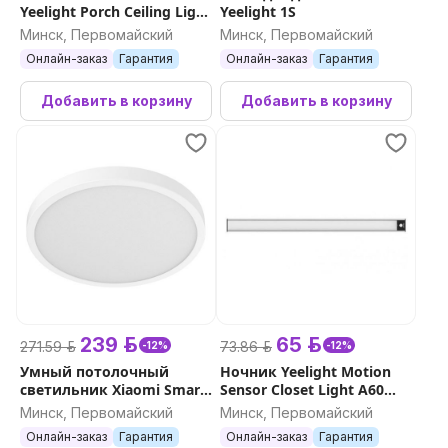
Yeelight Porch Ceiling Light
Yeelight 1S
C400
Минск, Первомайский
Минск, Первомайский
Онлайн-заказ
Гарантия
Онлайн-заказ
Гарантия
Добавить в корзину
Добавить в корзину
239 р.
65 р.
271.59 р.
73.86 р.
-12%
-12%
Умный потолочный
Ночник Yeelight Motion
светильник Xiaomi Smart
Sensor Closet Light A60
Ceiling Light D30
(Серебро)
Минск, Первомайский
Минск, Первомайский
Онлайн-заказ
Гарантия
Онлайн-заказ
Гарантия