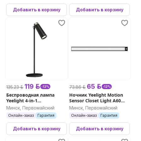
Добавить в корзину
Добавить в корзину
119 р.
65 р.
135.23 р.
73.86 р.
-12%
-12%
Беспроводная лампа
Ночник Yeelight Motion
Yeelight 4-in-1
Sensor Closet Light A60
Rechargeable Desk Lamp
(Черный)
Минск, Первомайский
Минск, Первомайский
(черный)
Онлайн-заказ
Гарантия
Онлайн-заказ
Гарантия
Добавить в корзину
Добавить в корзину