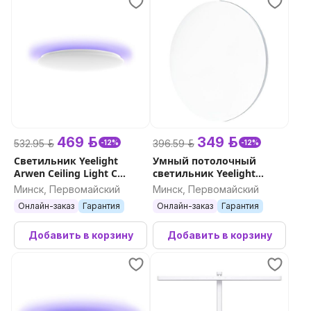
469 р.
349 р.
532.95 р.
396.59 р.
-12%
-12%
Светильник Yeelight
Умный потолочный
Arwen Ceiling Light C
светильник Yeelight
серия 450С
Defender Ceiling Light C400
Минск, Первомайский
Минск, Первомайский
Онлайн-заказ
Гарантия
Онлайн-заказ
Гарантия
Добавить в корзину
Добавить в корзину