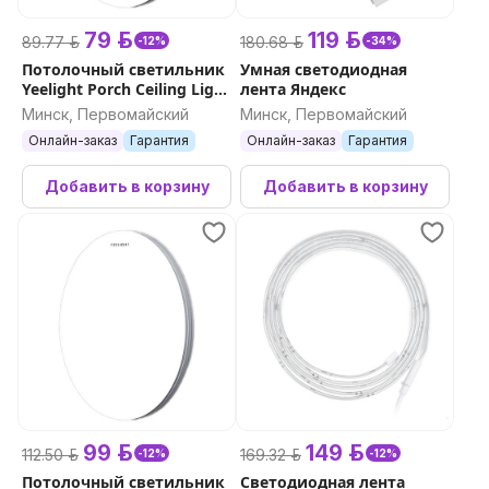
79 р.
119 р.
89.77 р.
180.68 р.
-12%
-34%
Потолочный светильник
Умная светодиодная
Yeelight Porch Ceiling Light
лента Яндекс
C320
Минск, Первомайский
Минск, Первомайский
Онлайн-заказ
Гарантия
Онлайн-заказ
Гарантия
Добавить в корзину
Добавить в корзину
99 р.
149 р.
112.50 р.
169.32 р.
-12%
-12%
Потолочный светильник
Светодиодная лента