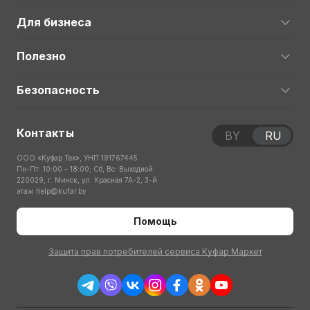
Для бизнеса
Полезно
Безопасность
Контакты
BY
RU
ООО «Куфар Тех», УНП 191767445
Пн-Пт: 10:00 – 18:00; Сб, Вс: Выходной
220029, г. Минск, ул. Красная 7А-2, 3-й
этаж
help@kufar.by
Помощь
Защита прав потребителей сервиса Куфар Маркет