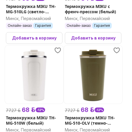
Термокружка MIKU TH-
Термокружка MIKU с
MG-510LG (светло-
френч-прессом (белый)
зеленый)
Минск, Первомайский
Минск, Первомайский
Онлайн-заказ
Гарантия
Онлайн-заказ
Гарантия
Добавить в корзину
Добавить в корзину
68 р.
68 р.
77.27 р.
77.27 р.
-12%
-12%
Термокружка MIKU TH-
Термокружка MIKU TH-
MG-510W (белый)
MG-510-OLV (темно-
зеленый)
Минск, Первомайский
Минск, Первомайский