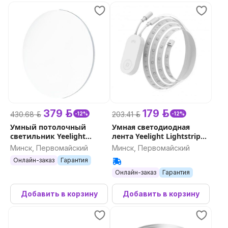
379 р.
179 р.
430.68 р.
203.41 р.
-12%
-12%
Умный потолочный
Умная светодиодная
светильник Yeelight
лента Yeelight Lightstrip
Defender Ceiling Light C480
Pro
Минск, Первомайский
Минск, Первомайский
Онлайн-заказ
Гарантия
Онлайн-заказ
Гарантия
Добавить в корзину
Добавить в корзину