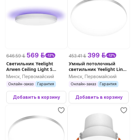
569 р.
399 р.
646.59 р.
453.41 р.
-12%
-12%
Светильник Yeelight
Умный потолочный
Arwen Ceiling Light S
светильник Yeelight Line
серия 550S
Ceiling Light C480
Минск, Первомайский
Минск, Первомайский
Онлайн-заказ
Гарантия
Онлайн-заказ
Гарантия
Добавить в корзину
Добавить в корзину