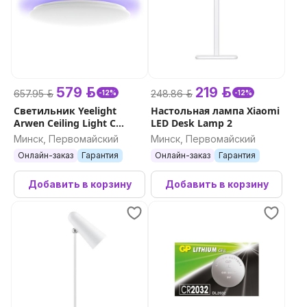
579 р.
219 р.
657.95 р.
248.86 р.
-12%
-12%
Светильник Yeelight
Настольная лампа Xiaomi
Arwen Ceiling Light C
LED Desk Lamp 2
серия 550С
Минск, Первомайский
Минск, Первомайский
Онлайн-заказ
Гарантия
Онлайн-заказ
Гарантия
Добавить в корзину
Добавить в корзину