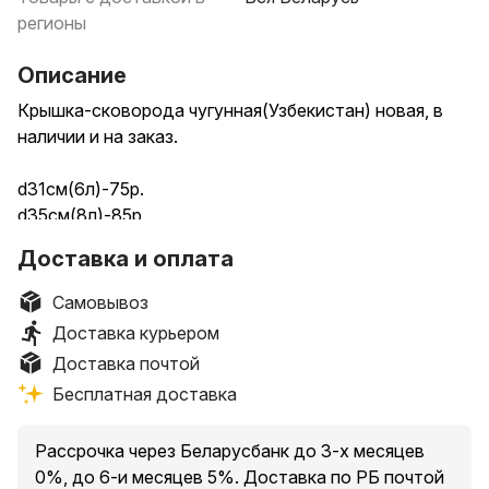
регионы
Описание
Крышка-сковорода чугунная(Узбекистан) новая, в
наличии и на заказ.
d31см(6л)-75р.
d35см(8л)-85р.
d38см(10л)-90р.
Доставка и оплата
d40см(12л)-95р.
d45см(16л)-100р.
Самовывоз
d50см(22л)-110р.
Доставка курьером
Доставка почтой
Доставка по РБ почтой или европочтой.
Бесплатная доставка
Гродно рынок южный или девятовка белые росы.
Смотрите другие объявления продавца.
Рассрочка через Беларусбанк до 3-х месяцев
0%, до 6-и месяцев 5%. Доставка по РБ почтой