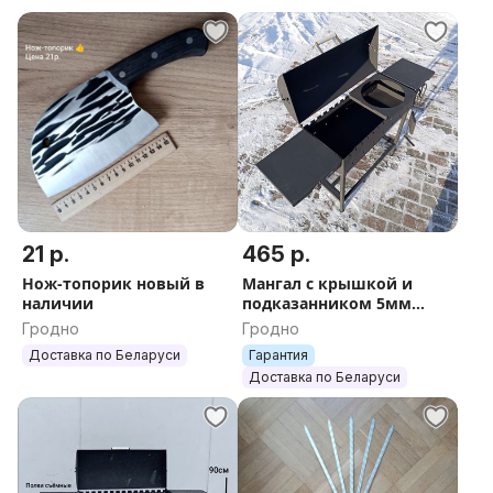
21 р.
465 р.
Нож-топорик новый в
Мангал с крышкой и
наличии
подказанником 5мм
Новый в наличии новый
Гродно
Гродно
Доставка по Беларуси
Гарантия
Доставка по Беларуси