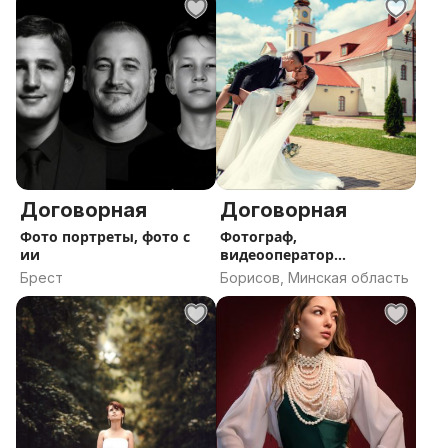
постановкой
Работаю по городу, области, стране и за пределами.
Портфолио — по запросу.
Гибкие условия, обсуждение задач — по телефону
или в сообщениях.
Договорная
Договорная
Фото портреты, фото с
Фотограф,
ии
видеооператор
(фотосъёмка, видеограф)
Брест
Борисов, Минская область