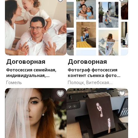
Договорная
Договорная
Фотосессия семейная,
Фотограф фотосессия
индивидуальная,
контент съемка фото
предметная
видео рилс
Гомель
Полоцк, Витебская
область