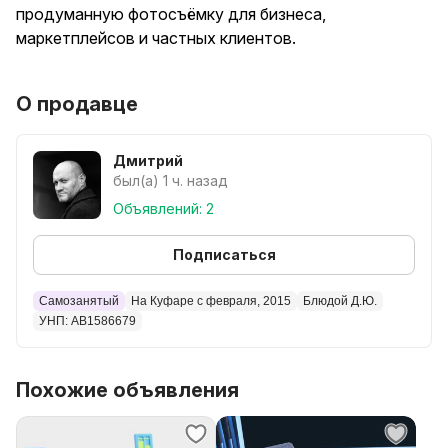
продуманную фотосъёмку для бизнеса,
маркетплейсов и частных клиентов.
Основные направления:
О продавце
Фуд-фотография — съёмка блюд и десертов для
ресторанов, кафе, служб доставки, кулинарных
Дмитрий
брендов. Аппетитные и продающие кадры.
был(а) 1 ч. назад
Объявлений: 2
Фотосъёмка напитков — алкоголь, коктейли,
бутылки, стекло, лед, капли. Эффектные
Подписаться
изображения для баров, брендов, упаковки и
рекламы.
Самозанятый
На Куфаре с февраля, 2015
Блюдой Д.Ю.
УНП: AB1586679
Предметная съёмка — товары для маркетплейсов
(Ozon, Wildberries, Яндекс.Маркет и др.). Работа по
Похожие объявления
ТЗ, съёмка на белом фоне, создание инфографики,
съёмка упаковки и деталей.