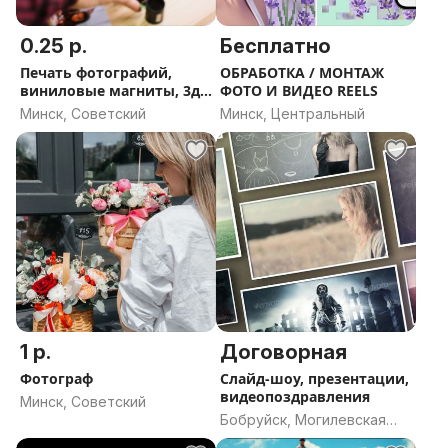
Репортажные съёмки — мероприятия, корпоративы,
конференции, открытия, презентации. Возможна
0.25 р.
Бесплатно
организация фотозоны, выезд с профессиональным
Печать фотографий,
ОБРАБОТКА / МОНТАЖ
светом и оборудованием.
виниловые магниты, 3д
ФОТО И ВИДЕО REELS
стикеры
Минск, Советский
Минск, Центральный
Почему выбирают меня:
Более 20 лет опыта в коммерческой фотографии
Современная техника и студийный свет
Знание требований маркетплейсов и рекламных
агентств
Быстрая, аккуратная постобработка
1 р.
Договорная
Фотограф
Слайд-шоу, презентации,
Ответственный подход, соблюдение сроков
видеопоздравления
Минск, Советский
Бобруйск, Могилевская
Выезд на объект, помощь с реквизитом и
область