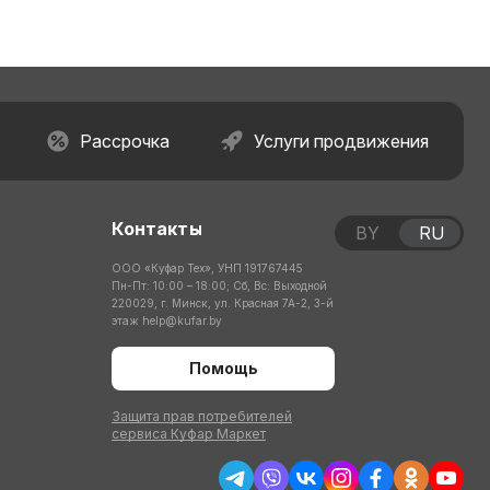
Рассрочка
Услуги продвижения
Контакты
BY
RU
ООО «Куфар Тех», УНП 191767445
Пн-Пт: 10:00 – 18:00; Сб, Вс: Выходной
220029, г. Минск, ул. Красная 7А-2, 3-й
этаж
help@kufar.by
Помощь
Защита прав потребителей
сервиса Куфар Маркет