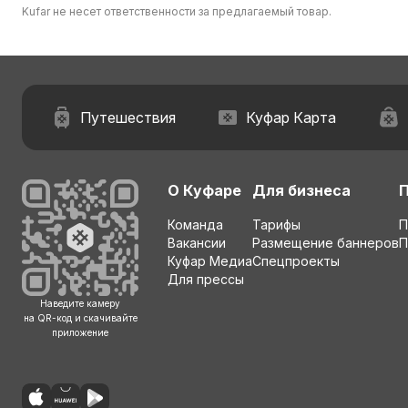
Kufar не несет ответственности за предлагаемый товар.
Путешествия
Куфар Карта
О Куфаре
Для бизнеса
Команда
Тарифы
П
Вакансии
Размещение баннеров
П
Куфар Медиа
Спецпроекты
Для прессы
Наведите камеру
на QR-код и скачивайте
приложение