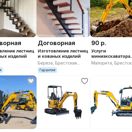
ворная
Договорная
90 р.
вление лестниц
Изготовление лестниц
Услуги
ных изделий
и кованых изделий
миниэкскаватора
ГИДРОБУР,
Береза, Брестская
Малорита, Брестск
ГИДРОМОЛОТ в
область
область
я
Гарантия
МАЛОРИТЕ