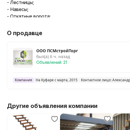
- Лестницы;
- Навесы;
- Откатные ворота;
- Заборы, калитки;
- Беседки и другие изделия по Вашему заказу!
О продавце
Преимущества:
ООО ПСМстройТорг
+ замеры бесплатно;
был(а) 6 ч. назад
+ возможность рассрочки на 3 месяца (0 %);
Объявлений: 21
+ доставка.
Ваша картинка - наш результат!
Компания
На Куфаре с марта, 2015
Контактное лицо: Александ
Звоните: + 375 (33) 357 2 357, +375 (33) 357 3 357.
Другие объявления компании