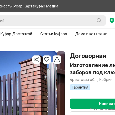
сность
Куфар Карта
Куфар Медиа
 Куфар Доставкой
Статьи Куфара
Дома и коттеджи
Договорная
Изготовление л
заборов под кл
Брестская обл., Кобрин
Гарантия
Написа
Отвечает в теч