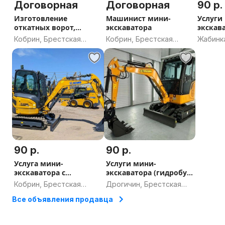
Договорная
Договорная
90 р.
Изготовление
Машинист мини-
Услуги
откатных ворот,
экскаватора
экскав
калиток, заборов
гидро
Кобрин, Брестская
Кобрин, Брестская
Жабинк
область
область
област
90 р.
90 р.
Услуга мини-
Услуги мини-
экскаватора с
экскаватора (гидробур,
гидромолотом
гидромолот) в
Кобрин, Брестская
Дрогичин, Брестская
гидробуром В
ДРОГИЧИНЕ
область
область
Все объявления продавца
КОБРИНЕ