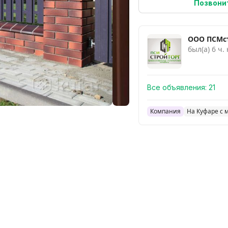
Позвони
ООО ПСМс
был(а) 6 ч.
Все объявления:
21
Компания
На Куфаре с 