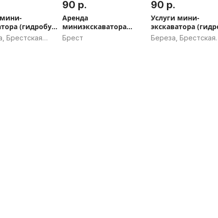
90 р.
90 р.
 мини-
Аренда
Услуги мини-
атора (гидробур
миниэкскаватора
экскаватора (гидр
молот) ЖАБИНКА
ГИДРОМОЛОТ И
гидромолот) в БЕ
а, Брестская
Брест
Береза, Брестская
ГИДРОБУР в Бресте
ь
область