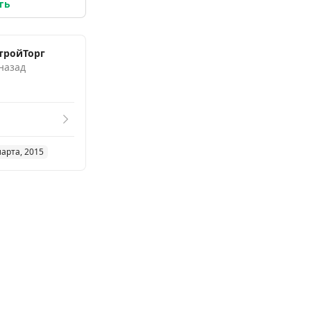
ть
тройТорг
 назад
марта, 2015