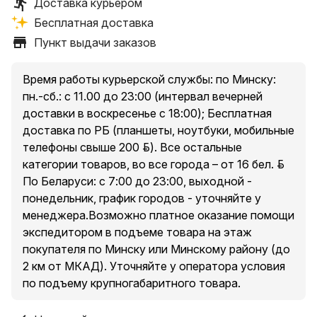
Доставка курьером
Бесплатная доставка
Условия самовывоза: стоимость – бесплатно.
Пункт выдачи заказов
Пункты выдачи заказов:
1. Минск, пр. Независимости, 185, оф. 36
2. Минский р-н, Новодворский с/, 40/2, бизнес-центр
Время работы курьерской службы: по Минску:
«S-UNION»
пн.-сб.: с 11.00 до 23:00 (интервал вечерней
3. Минск, ул. Притыцкого, 23А, ТЦ «Орбита Молл», 2
доставки в воскресенье с 18:00); Бесплатная
этаж
доставка по РБ (планшеты, ноутбуки, мобильные
4. Минск, ул. Денисовская, 37, в торце здания
телефоны свыше 200 руб.). Все остальные
5. Минск, ул. Куйбышева, 44, помещение 2-Н
категории товаров, во все города – от 16 бел. руб.
* есть ограничения по категории доставляемых
По Беларуси: с 7:00 до 23:00, выходной -
товаров в пункты выдачи, подробнее уточняйте у
понедельник, график городов - уточняйте у
менеджера при оформлении заказа.
менеджера.Возможно платное оказание помощи
экспедитором в подъеме товара на этаж
покупателя по Минску или Минскому району (до
Условия доставки курьером по Минску и Минскому
2 км от МКАД). Уточняйте у оператора условия
району (до 2 км от МКАД за исключением п. Сокол и
по подъему крупногабаритного товара.
Аэропорт-Минск ):