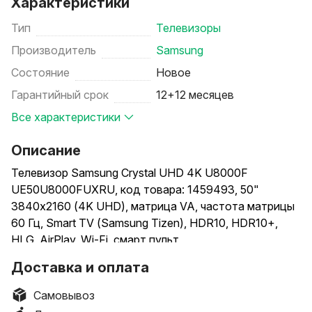
Характеристики
Тип
Телевизоры
Производитель
Samsung
Состояние
Новое
Гарантийный срок
12+12 месяцев
Все характеристики
Описание
Телевизор Samsung Crystal UHD 4K U8000F
UE50U8000FUXRU, код товара: 1459493, 50"
3840x2160 (4K UHD), матрица VA, частота матрицы
60 Гц, Smart TV (Samsung Tizen), HDR10, HDR10+,
HLG, AirPlay, Wi-Fi, смарт пульт
Доставка и оплата
Способы доставки: самовывоз, доставка курьером.
Способы оплаты (при получении): наличными,
Самовывоз
банковской картой.