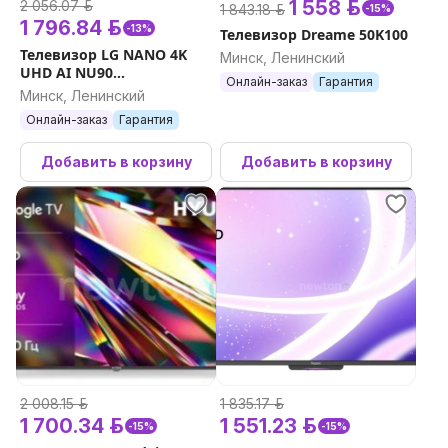
1 558 р.
2 056.07 р.
1 843.18 р.
-15%
1 796.84 р.
-13%
Телевизор Dreame 50K100
Телевизор LG NANO 4K
Минск, Ленинский
UHD AI NU90
Онлайн-заказ
Гарантия
55NU900B6LA
Минск, Ленинский
Онлайн-заказ
Гарантия
Добавить в корзину
Добавить в корзину
2 008.15 р.
1 835.17 р.
1 700.34 р.
1 551.23 р.
-15%
-15%