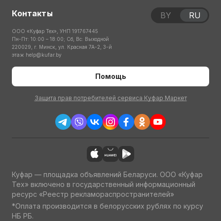
Контакты
BY
RU
ООО «Куфар Тех», УНП 191767445
Пн-Пт: 10:00 – 18:00; Сб, Вс: Выходной
220029, г. Минск, ул. Красная 7А-2, 3-й
этаж
help@kufar.by
Помощь
Защита прав потребителей сервиса Куфар Маркет
Куфар — площадка объявлений Беларуси. ООО «Куфар
Тех» включено в государственный информационный
ресурс «Реестр рекламораспространителей»
*Оплата производится в белорусских рублях по курсу
НБ РБ.