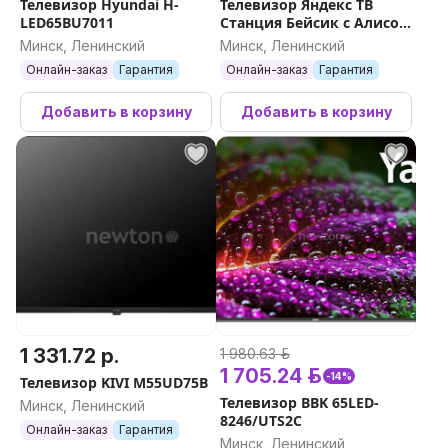
Телевизор Hyundai H-
Телевизор Яндекс ТВ
LED65BU7011
Станция Бейсик с Алисой
50 YNDX-00075
Минск, Ленинский
Минск, Ленинский
Онлайн-заказ
Гарантия
Онлайн-заказ
Гарантия
Добавить в корзину
Добавить в корзину
1 331.72 р.
1 980.63 р.
1 705.24 р.
-14%
Телевизор KIVI M55UD75B
Телевизор BBK 65LED-
Минск, Ленинский
8246/UTS2C
Онлайн-заказ
Гарантия
Минск, Ленинский