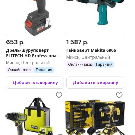
653 р.
1 587 р.
Дрель-шуруповерт
Гайковерт Makita 6906
ELITECH HD Professional
Минск, Центральный
CD 20SL2 E2201.040.02 (с 2-
Минск, Центральный
Онлайн-заказ
Гарантия
мя АКБ 4 Ач, кейс)
Онлайн-заказ
Гарантия
Добавить в корзину
Добавить в корзину