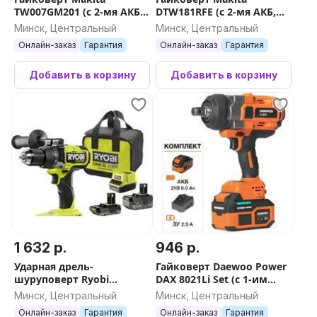
TW007GM201 (с 2-мя АКБ,
DTW181RFE (с 2-мя АКБ,
кейс)
кейс)
Минск, Центральный
Минск, Центральный
Онлайн-заказ
Гарантия
Онлайн-заказ
Гарантия
Добавить в корзину
Добавить в корзину
1 632 р.
946 р.
Ударная дрель-
Гайковерт Daewoo Power
шуруповерт Ryobi
DAX 8021Li Set (с 1-им
RPD18X-242S 5133005283 (с
АКБ, кейс)
Минск, Центральный
Минск, Центральный
2-мя АКБ 2 Ач+4 Ач,
Онлайн-заказ
Гарантия
Онлайн-заказ
Гарантия