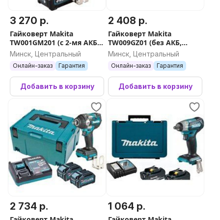
3 270 р.
2 408 р.
Гайковерт Makita
Гайковерт Makita
TW001GM201 (с 2-мя АКБ,
TW009GZ01 (без АКБ,
кейс)
кейс)
Минск, Центральный
Минск, Центральный
Онлайн-заказ
Гарантия
Онлайн-заказ
Гарантия
Добавить в корзину
Добавить в корзину
2 734 р.
1 064 р.
Гайковерт Makita
Гайковерт Makita