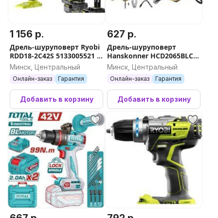
1 156 р.
627 р.
Дрель-шуруповерт Ryobi
Дрель-шуруповерт
RDD18-2C42S 5133005521 (с
Hanskonner HCD2065BLC
2-мя АКБ 2 Ач+4 Ач,
(с 2-мя АКБ, кейс)
Минск, Центральный
Минск, Центральный
сумка)
Онлайн-заказ
Гарантия
Онлайн-заказ
Гарантия
Добавить в корзину
Добавить в корзину