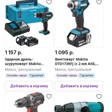
1 157 р.
1 095 р.
Ударная дрель-
Винтоверт Makita
шуруповерт Makita
DTD173RFJ (с 2-мя АКБ,
DHP482RFJ (с 2-мя АКБ,
кейс)
Минск, Центральный
Минск, Центральный
кейс)
Онлайн-заказ
Гарантия
Онлайн-заказ
Гарантия
Добавить в корзину
Добавить в корзину