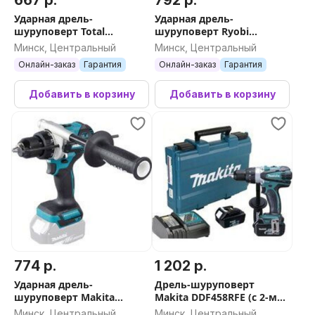
667 р.
792 р.
Ударная дрель-
Ударная дрель-
шуруповерт Total
шуруповерт Ryobi
TIDLI429982 (с 2-мя АКБ,
R18PDBL-0 5133002438 (без
Минск, Центральный
Минск, Центральный
кейс)
АКБ)
Онлайн-заказ
Гарантия
Онлайн-заказ
Гарантия
Добавить в корзину
Добавить в корзину
774 р.
1 202 р.
Ударная дрель-
Дрель-шуруповерт
шуруповерт Makita
Makita DDF458RFE (с 2-мя
DHP486Z (без АКБ)
АКБ, кейс)
Минск, Центральный
Минск, Центральный