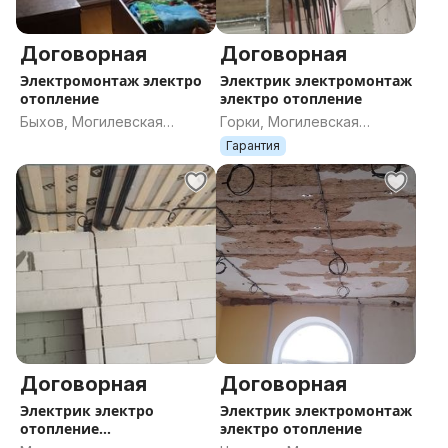
Договорная
Договорная
Электромонтаж электро
Электрик электромонтаж
отопление
электро отопление
Быхов, Могилевская
Горки, Могилевская
область
область
Гарантия
Договорная
Договорная
Электрик электро
Электрик электромонтаж
отопление
электро отопление
электромонтажные