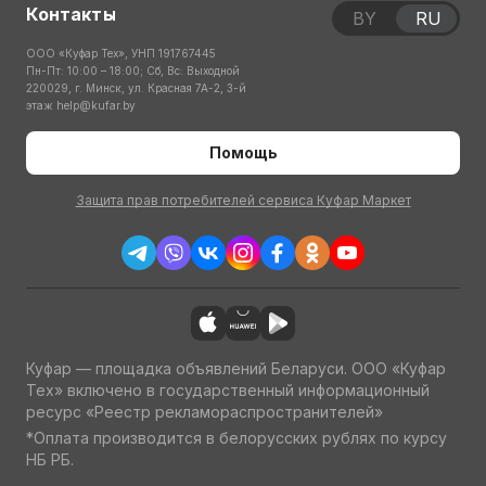
Контакты
BY
RU
ООО «Куфар Тех», УНП 191767445
Пн-Пт: 10:00 – 18:00; Сб, Вс: Выходной
220029, г. Минск, ул. Красная 7А-2, 3-й
этаж
help@kufar.by
Помощь
Защита прав потребителей сервиса Куфар Маркет
Куфар — площадка объявлений Беларуси. ООО «Куфар
Тех» включено в государственный информационный
ресурс «Реестр рекламораспространителей»
*Оплата производится в белорусских рублях по курсу
НБ РБ.