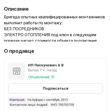
Описание
Бригада опытных квалифицированных монтажников
выполнит работы по монтажу:
БЕЗ ПОСРЕДНИКОВ
ЭЛЕКТРО ОТОПЛЕНИЯ под ключ в следующем
порядке расчет стоимости объекта подписание
договора проектирование доставка материала
О продавце
монтаж выдача сопроводительной документации
выдача документов для возмещения
МОНТАЖ и ЗАМЕНА электропроводки в квартирах
ИП Пискунович А В
был(а) 7 ч. назад
домах
ОБСЛУЖИВАНИЕ объектов
Объявлений: 10
Подписаться
Компания
На Куфаре с сентября, 2015
Контактное лицо: Андрей
УНП: 790705759