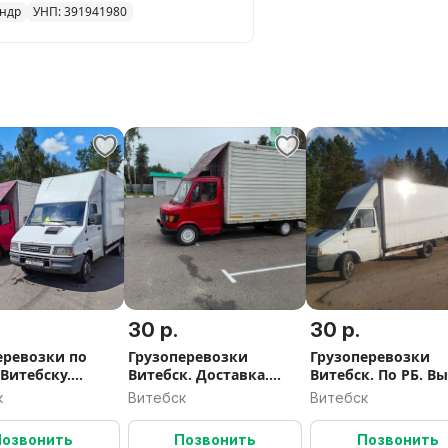
андр
УНП: 391941980
лы, скутеры, квадроциклы и д.
 автоматов;
м объектам;
пыт в сфере погрузочно-
становка мебели; спуск и подъем
30 р.
30 р.
еревозки по
Грузоперевозки
Грузоперевозки
 Витебску.
Витебск. Доставка.
Витебск. По РБ. В
ка. Грузовое
Переезды.
мусора.
к
Витебск
Витебск
Позвонить
Позвонить
Позвонить