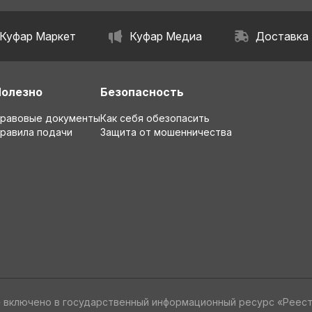
Куфар Маркет
Куфар Медиа
Доставка
Полезно
Безопасность
равовые документы
Как себя обезопасить
равила подачи
Защита от мошенничества
» включено в государственный информационный ресурс «Реес