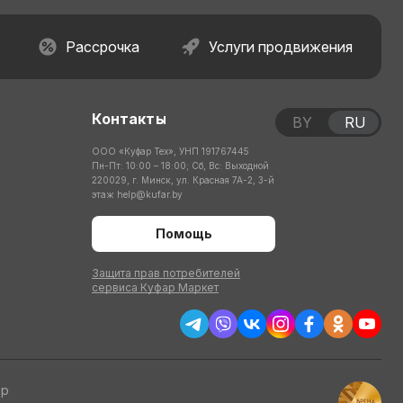
Рассрочка
Услуги продвижения
Контакты
BY
RU
ООО «Куфар Тех», УНП 191767445
Пн-Пт: 10:00 – 18:00; Сб, Вс: Выходной
220029, г. Минск, ул. Красная 7А-2, 3-й
этаж
help@kufar.by
Помощь
Защита прав потребителей
сервиса Куфар Маркет
тр