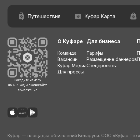
Путешествия
Куфар Карта
О Куфаре
Для бизнеса
Команда
Тарифы
П
Вакансии
Размещение баннеров
П
Куфар Медиа
Спецпроекты
Для прессы
Наведите камеру
на QR-код и скачивайте
приложение
Куфар — площадка объявлений Беларуси. ООО «Куфар Тех