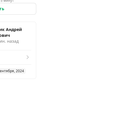
 5 минут
ть
ик Андрей
ович
ин. назад
сентября, 2024