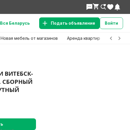
Вся Беларусь
Подать объявление
Войти
Новая мебель от магазинов
Аренда квартир
Детские 
 ВИТЕБСК-
. СБОРНЫЙ
ПУТНЫЙ
ть