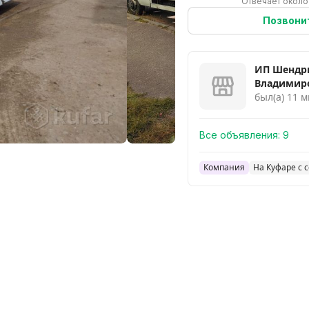
Отвечает около
Позвони
ИП Шендр
Владимир
был(а) 11 м
Все объявления:
9
Компания
На Куфаре с 