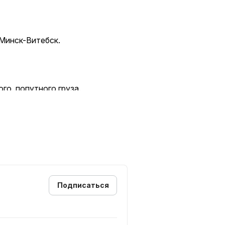
Минск-Витебск.
го, попутного груза.
ёмность/Д*Ш*В):
Подписаться
еобходимым упаковочным