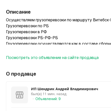
Описание
Осуществляем грузоперевозки по маршруту Витебск-
Грузоперевозки по РБ
Грузоперевозки в РФ
Грузоперевозки РБ-РФ-РБ
Грузоперевозки осуществляются как в составе сборно
Так и предоставляем индивидуально автомобиль .
Посмотреть это объявление на сайте продавца
В автопарке имеются автомобили ( объём/грузоподъ
20куб - 2т (4м*2.1м*2.1м)
20куб - 3т (4м*2.1м*2.3м)
О продавце
35куб - 5т (5.7м*2.2м*2.5м)
ИП Шендрик Андрей Владимирович
- Квартирные/дачные/офисные переезды;
был(а) 11 мин. назад
Машины оборудованы: ремнями, крепежами и всем н
Объявлений: 9
материалом;
- Перевозка строительных и отделочных материалов;