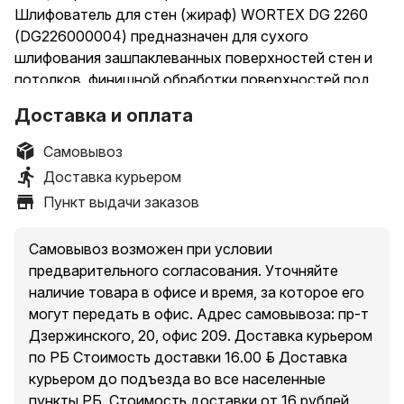
Шлифователь для стен (жираф) WORTEX DG 2260
(DG226000004) предназначен для сухого
шлифования зашпаклеванных поверхностей стен и
потолков, финишной обработки поверхностей под
покраску. Он обеспечивает более быструю и
Доставка и оплата
качественную обработку поверхности, чем ручной
метод. Система крепления шлифовальной бумаги с
Самовывоз
помощью липучки - для ее быстрой замены
Доставка курьером
шлифкруга. Благодаря удлинителю вала, входящему
Пункт выдачи заказов
в комплект шлифмашины, пользователю не надо
тянуться, чтобы отшлифовать потолок или верхнюю
Самовывоз возможен при условии
часть стены. Наличие LED-подсветки обеспечивает
предварительного согласования. Уточняйте
эффективную работу на темном участке. Время
наличие товара в офисе и время, за которое его
очистки сводится к минимуму за счет использования
могут передать в офис. Адрес самовывоза: пр-т
пылесоса, соединенного со шлифмашиной. Для
Дзержинского, 20, офис 209. Доставка курьером
удобства транспортировки предусмотрен надежный
по РБ Стоимость доставки 16.00 руб. Доставка
пластиковый кейс в комплекте.
курьером до подъезда во все населенные
Характеристики
пункты РБ. Стоимость доставки от 16 рублей.