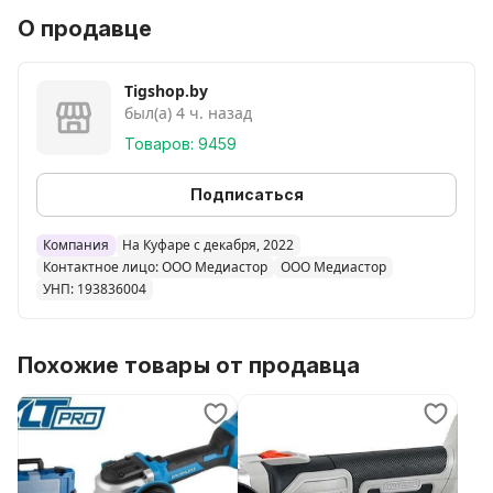
Посадочный диаметр
О продавце
22,2 мм
Регулировка оборотов
Tigshop.by
был(а) 4 ч. назад
есть
Товаров: 9459
Вес нетто
3,9 кг
Подписаться
Упаковка
Компания
На Куфаре с декабря, 2022
Контактное лицо: ООО Медиастор
ООО Медиастор
кейс
УНП: 193836004
Похожие товары от продавца