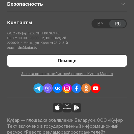
Безопасность
Контакты
BY
RU
ООО «Куфар Тех», УНП 191767445
Пн-Пт: 10:00 – 18:00; Сб, Вс: Выходной
220029, г. Минск, ул. Красная 7А-2, 3-й
этаж
help@kufar.by
Помощь
Защита прав потребителей сервиса Куфар Маркет
Куфар — площадка объявлений Беларуси. ООО «Куфар
Тех» включено в государственный информационный
ресурс «Реестр рекламораспространителей»