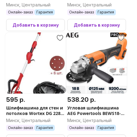
FSAGV125XB-0X Fuel
GV DMS 4935431775
Минск, Центральный
Минск, Центральный
4933478436 (без АКБ)
Онлайн-заказ
Гарантия
Онлайн-заказ
Гарантия
Добавить в корзину
Добавить в корзину
595 р.
538.20 р.
Шлифмашина для стен и
Угловая шлифмашина
потолков Wortex DG 2285
AEG Powertools BEWS18-
0304215
125X2-0 4935498182 (без
Минск, Центральный
Минск, Центральный
АКБ)
Онлайн-заказ
Гарантия
Онлайн-заказ
Гарантия