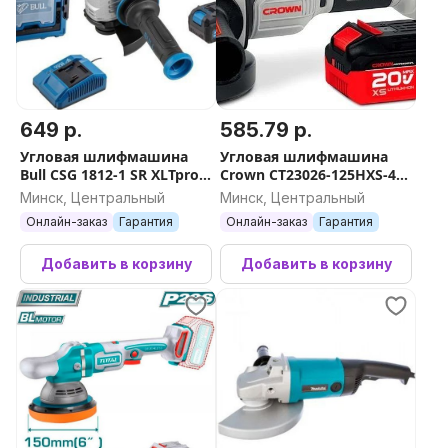
649 р.
585.79 р.
Угловая шлифмашина
Угловая шлифмашина
Bull CSG 1812-1 SR XLTpro
Crown CT23026-125HXS-4
Xcase 1333997 (с 1-м АКБ,
BMC (с 2-мя АКБ)
Минск, Центральный
Минск, Центральный
кейс)
Онлайн-заказ
Гарантия
Онлайн-заказ
Гарантия
Добавить в корзину
Добавить в корзину