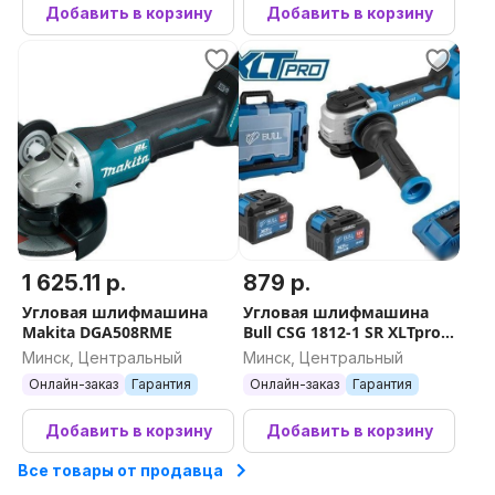
Добавить в корзину
Добавить в корзину
1 625.11 р.
879 р.
Угловая шлифмашина
Угловая шлифмашина
Makita DGA508RME
Bull CSG 1812-1 SR XLTpro
Xcase 1333998 (с 2-мя АКБ,
Минск, Центральный
Минск, Центральный
кейс)
Онлайн-заказ
Гарантия
Онлайн-заказ
Гарантия
Добавить в корзину
Добавить в корзину
Все товары от продавца