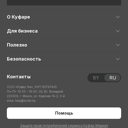
О Куфаре
Для бизнеса
Полезно
Безопасность
Контакты
BY
RU
ООО «Куфар Тех», УНП 191767445
Пн-Пт: 10:00 – 18:00; Сб, Вс: Выходной
220029, г. Минск, ул. Красная 7А-2, 3-й
этаж
help@kufar.by
Помощь
Защита прав потребителей сервиса Куфар Маркет