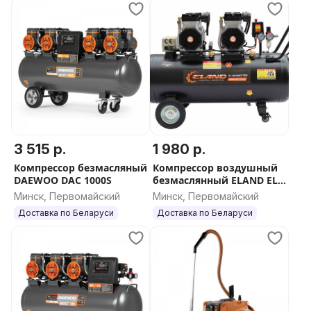
Габариты 515x450x370 мм
Вес 22,8 кг
Параметры товара в упаковке
Габариты 515 x 450 x 370 мм
Вес нетто: 22,5 кг
Вес брутто: 22,8 кг
3 515 р.
1 980 р.
Компрессор безмасляный
Компрессор воздушный
DAEWOO DAC 1000S
безмаслянный ELAND EL-
100380OF PRO
Минск, Первомайский
Минск, Первомайский
Доставка по Беларуси
Доставка по Беларуси