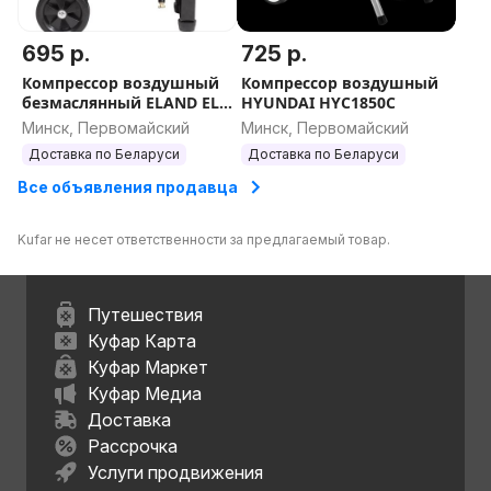
695 р.
725 р.
Компрессор воздушный
Компрессор воздушный
безмаслянный ELAND EL-
HYUNDAI HYC1850C
5023 OF
Минск, Первомайский
Минск, Первомайский
Доставка по Беларуси
Доставка по Беларуси
Все объявления продавца
Kufar не несет ответственности за предлагаемый товар.
Путешествия
Куфар Карта
Куфар Маркет
Куфар Медиа
Доставка
Рассрочка
Услуги продвижения