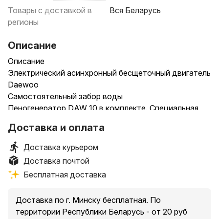
Товары с доставкой в
Вся Беларусь
регионы
Описание
Описание
Электрический асинхронный бесщеточный двигатель
Daewoo
Самостоятельный забор воды
Пеногенератор DAW 10 в комплекте. Специальная
насадка на пистолет с резервуаром для жидких
Доставка и оплата
моющих средств позволяет экономично и быстро
наносить пену на очищаемую поверхность.
Доставка курьером
Профессиональный пистолет с металлическим
Доставка почтой
соплом. Все детали пистолета, находящиеся в
Бесплатная доставка
непосредственном контакте с водой, выполнены из
высокопрочной стали, устойчивой к перепадам
Доставка по г. Минску бесплатная. По
давления и температуры.
территории Республики Беларусь - от 20 руб
Автоматическое отключение