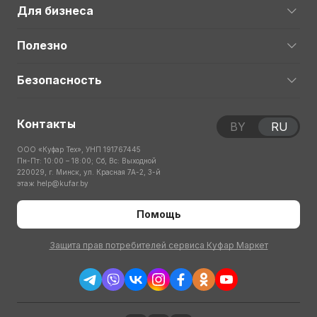
Для бизнеса
Полезно
Безопасность
Контакты
BY
RU
ООО «Куфар Тех», УНП 191767445
Пн-Пт: 10:00 – 18:00; Сб, Вс: Выходной
220029, г. Минск, ул. Красная 7А-2, 3-й
этаж
help@kufar.by
Помощь
Защита прав потребителей сервиса Куфар Маркет