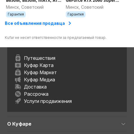
B650M, B850M, mATX, ATX,
GeForce RTX 2060 Super
AM5
Twin X2 8GB GDDR6
Минск, Советский
Минск, Советский
Гарантия
Гарантия
Все объявления продавца
Kufar не несет ответственности за предлагаемый товар.
Путешествия
Куфар Карта
Куфар Маркет
Куфар Медиа
Доставка
Рассрочка
Услуги продвижения
О Куфаре