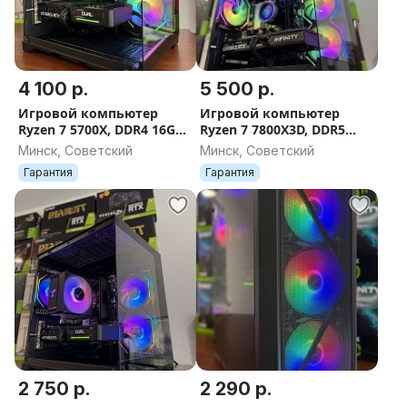
4 100 р.
5 500 р.
Игровой компьютер
Игровой компьютер
Ryzen 7 5700X, DDR4 16GB,
Ryzen 7 7800X3D, DDR5
RTX 5060Ti 16GB, SSD 1TB,
16GB, RTX 5070 12GB, SSD
Минск, Советский
Минск, Советский
750W, AM4, ГАРАНТИЯ 12
M.2 1TB, 750W, ГАРАНТИЯ
Гарантия
Гарантия
МЕС.
12 МЕС.
2 750 р.
2 290 р.