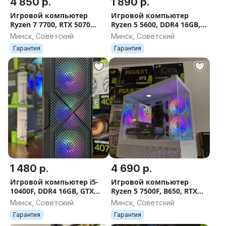
4 850 р.
1 890 р.
Игровой компьютер
Игровой компьютер
Ryzen 7 7700, RTX 5070
Ryzen 5 5600, DDR4 16GB,
12GB, B650, DDR5 16GB,
RTX 2060S 8GB, SSD 480GB,
Минск, Советский
Минск, Советский
SSD 512GB, 750W,
ГАРАНТИЯ 12 МЕС.
Гарантия
Гарантия
ГАРАНТИЯ 12 МЕС.
1 480 р.
4 690 р.
Игровой компьютер i5-
Игровой компьютер
10400F, DDR4 16GB, GTX
Ryzen 5 7500F, B650, RTX
1660 Super, SSD 480GB,
5060Ti 8GB, DDR5 16GB,
Минск, Советский
Минск, Советский
ГАРАНТИЯ 12 МЕС.
1TB, 700W, AM5, ГАРАНТИЯ
Гарантия
Гарантия
12 МЕС.