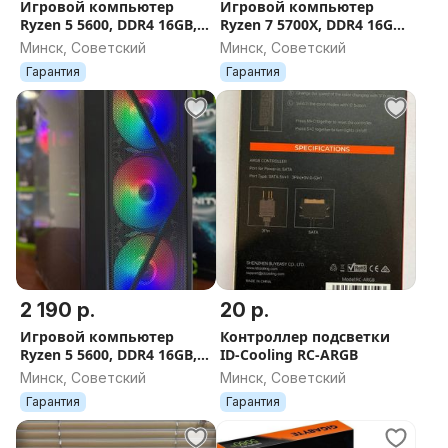
Игровой компьютер
Игровой компьютер
Ryzen 5 5600, DDR4 16GB,
Ryzen 7 5700X, DDR4 16GB,
RTX 5060 8GB, SSD 512GB,
RTX 3060TI 8GB, SSD 480GB,
Минск, Советский
Минск, Советский
650W, ГАРАНТИЯ 12 МЕС.
600W, AM4, ГАРАНТИЯ 12
Гарантия
Гарантия
МЕС.
2 190 р.
20 р.
Игровой компьютер
Контроллер подсветки
Ryzen 5 5600, DDR4 16GB,
ID-Cooling RC-ARGB
RTX 3060TI 8GB, SSD 480GB,
Минск, Советский
Минск, Советский
600W, AM4, ГАРАНТИЯ 12
Гарантия
Гарантия
МЕС.