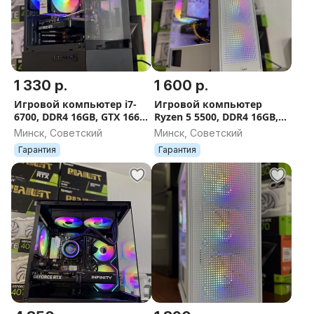
1 330 р.
1 600 р.
Игровой компьютер i7-
Игровой компьютер
6700, DDR4 16GB, GTX 1660
Ryzen 5 5500, DDR4 16GB,
Super 6GB, SSD 480GB,
GTX 1660 Super, SSD 480GB,
Минск, Советский
Минск, Советский
600W, ГАРАНТИЯ 12 МЕС.
600W, AM4, ГАРАНТИЯ 12
Гарантия
Гарантия
МЕС.