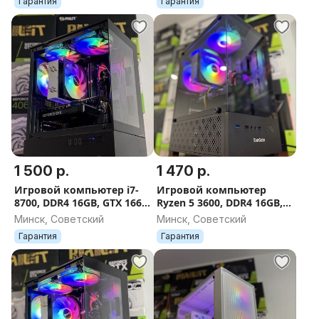
Гарантия
Гарантия
ГАРАНТИЯ 12 МЕС.
ГАРАНТИЯ 12 МЕС.
1 500 р.
1 470 р.
Игровой компьютер i7-
Игровой компьютер
8700, DDR4 16GB, GTX 1660
Ryzen 5 3600, DDR4 16GB,
Super 6GB, SSD 480GB,
GTX 1660 Super 6GB, SSD
Минск, Советский
Минск, Советский
600W, ГАРАНТИЯ 12 МЕС.
480GB, 600W, ГАРАНТИЯ 12
Гарантия
Гарантия
МЕС.