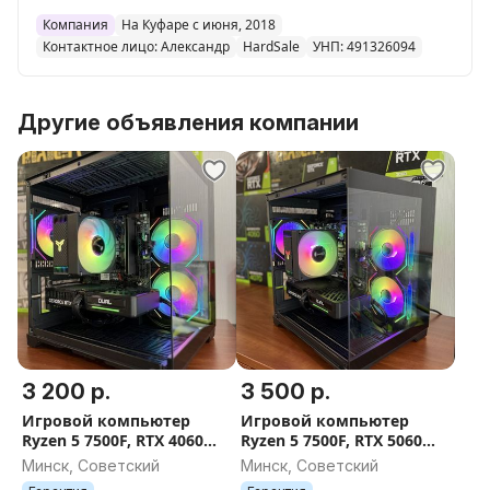
Компания
На Куфаре с июня, 2018
Контактное лицо: Александр
HardSale
УНП: 491326094
Другие объявления компании
3 200 р.
3 500 р.
Игровой компьютер
Игровой компьютер
Ryzen 5 7500F, RTX 4060
Ryzen 5 7500F, RTX 5060
8Gb, DDR5 16GB, SSD
8Gb, DDR5 16GB, SSD
Минск, Советский
Минск, Советский
512GB, 650W, AM5,
512GB, 650W, AM5,