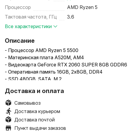
Процессор
AMD Ryzen 5
Тактовая частота, ГГц
3.6
Все характеристики
Описание
- Процессор AMD Ryzen 5 5500
- Материнская плата A520M, AM4
- Видеокарта GeForce RTX 2060 SUPER 8GB GDDR6
- Оперативная память 16GB, 2x8GB, DDR4
- SSD 480GB, SATA, M.2
- Блок питания 600W
Доставка и оплата
- Мышка и клавиатура в подарок
- Гарантия 12 месяцев
Самовывоз
Доставка курьером
Доставка почтой
Пункт выдачи заказов