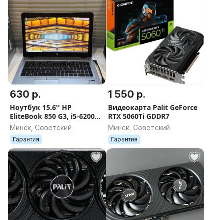
630 р.
1 550 р.
Ноутбук 15.6'' HP
Видеокарта Palit GeForce
EliteBook 850 G3, i5-6200U,
RTX 5060Ti GDDR7
16GB DDR4, SSD 240GB
Минск, Советский
Минск, Советский
Гарантия
Гарантия