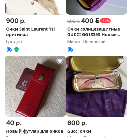
900 р.
400 р.
800 р.
-50%
Очки Saint Laurent Ysl
Очки солнцезащитные
оригинал
GUCCI GG1335S Новые
Оригинал
Гродно
Минск, Ленинский
40 р.
600 р.
Новый футляр для очков
Gucci очки