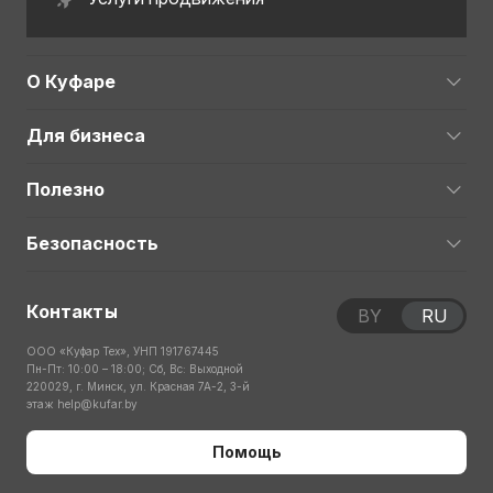
О Куфаре
Для бизнеса
Полезно
Безопасность
Контакты
BY
RU
ООО «Куфар Тех», УНП 191767445
Пн-Пт: 10:00 – 18:00; Сб, Вс: Выходной
220029, г. Минск, ул. Красная 7А-2, 3-й
этаж
help@kufar.by
Помощь