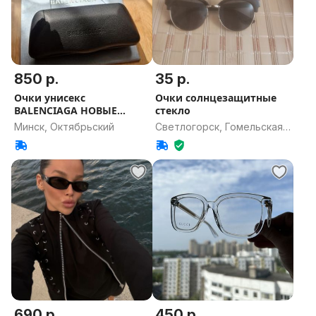
850 р.
35 р.
Очки унисекс
Очки солнцезащитные
BALENCIAGA НОВЫЕ
стекло
ОРИГИНАЛ
Минск, Октябрьский
Светлогорск, Гомельская
область
690 р.
450 р.