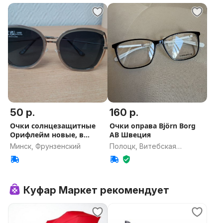
50 р.
160 р.
Очки солнцезащитные
Очки оправа Björn Borg
Орифлейм новые, в
AB Швеция
упаковке.
Минск, Фрунзенский
Полоцк, Витебская
область
Куфар Маркет рекомендует