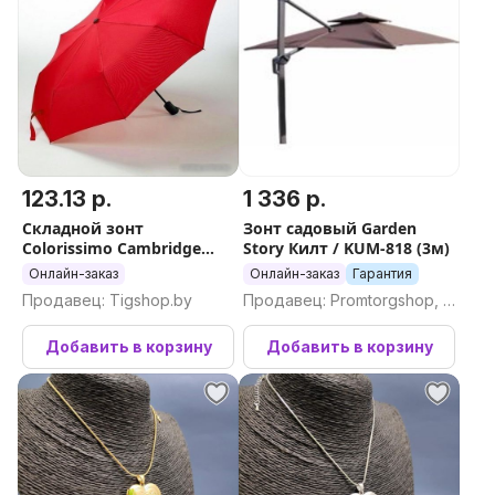
123.13 р.
1 336 р.
Складной зонт
Зонт садовый Garden
Colorissimo Cambridge
Story Килт / KUM-818 (3м)
US20 (красный)
Онлайн-заказ
Онлайн-заказ
Гарантия
Продавец: Tigshop.by
Продавец: Promtorgshop, П
ромторгшоп
Добавить в корзину
Добавить в корзину