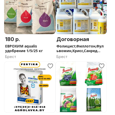
180 р.
Договорная
ЕВРОХИМ aqualis
Фолицист,Филлотон,Фул
удобрение 1/5/25 кг
ьвомин,Крисс,Санред
стимуляторы BIOLCHIM
Брест
Брест