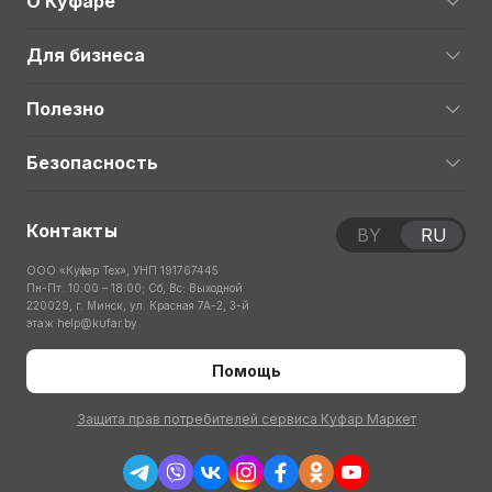
О Куфаре
Для бизнеса
Полезно
Безопасность
Контакты
BY
RU
ООО «Куфар Тех», УНП 191767445
Пн-Пт: 10:00 – 18:00; Сб, Вс: Выходной
220029, г. Минск, ул. Красная 7А-2, 3-й
этаж
help@kufar.by
Помощь
Защита прав потребителей сервиса Куфар Маркет