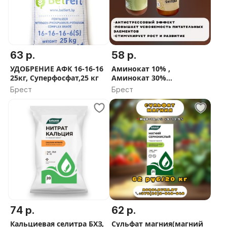
г.Иваново, ул.Карла Маркса,26
ДОСТАВКА по РБ
+375(29)2-848-848
63 р.
58 р.
УДОБРЕНИЕ АФК 16-16-16
Аминокат 10% ,
25кг, Суперфосфат,25 кг
Аминокат 30%
аминокислоты , Келик
Брест
Брест
Калия, Атланте 0.30.20
Atlantica
74 р.
62 р.
Кальциевая селитра БХЗ,
Сульфат магния(магний