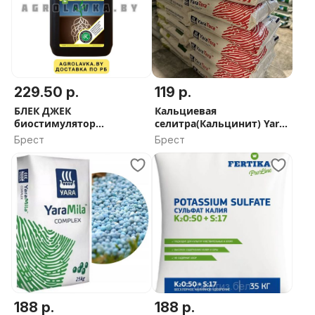
229.50 р.
119 р.
БЛЕК ДЖЕК
Кальциевая
биостимулятор
селитра(Кальцинит) Yara
корнеобразования
Tera,25 кг
Брест
Брест
188 р.
188 р.