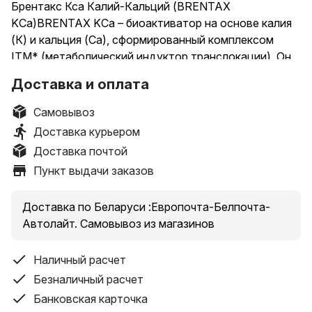
Брентакс Кса Калий-Кальций (BRENTAX
KCa)BRENTAX KCa – биоактиватор на основе калия
(К) и кальция (Ca), сформированный комплексом
ITM* (метаболический индуктор транслокации). Он
повышает усвоение питательных веществ и
Доставка и оплата
позволяет облегчить проникновение калия и кальция
через клеточные мембраны. Создает хелатные
Самовывоз
соединения с микроэлементами, сходные по
Доставка курьером
свойствам с аминокислотами растительных клеток,
Доставка почтой
что ускоряет обмен веществ в растении.
Пункт выдачи заказов
Содержание высокой концентрации калия (K) и
кальция (Ca) в подвижной форме гарантирует их
Доставка по Беларуси :Европочта-Белпочта-
полное поглощение и усвоение растением, помогает
Автолайт. Самовывоз из магазинов
устранить негативные факторы чрезмерного потока
азота (N) и его переизбытка в растении. Это
Наличный расчет
выполняет важную роль в формировании и развитии
Безналичный расчет
плодов и ягод, повышая эластичность оболочки,
Банковская карточка
плотность сухих веществ, улучшая вкусовые