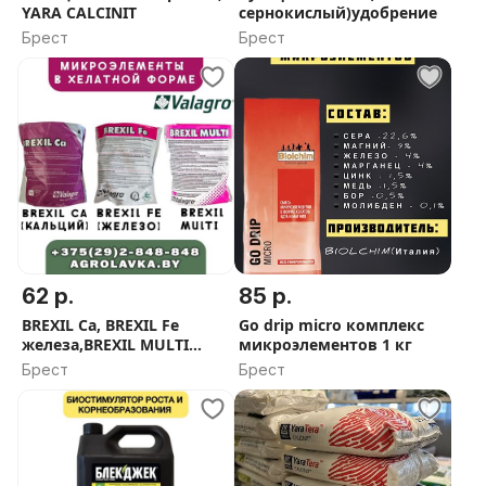
YARA CALCINIT
сернокислый)удобрение
Брест
Брест
62 р.
85 р.
BREXIL Ca, BREXIL Fe
Go drip micro комплекс
железа,BREXIL MULTI
микроэлементов 1 кг
(микроэлементы)
Брест
Брест