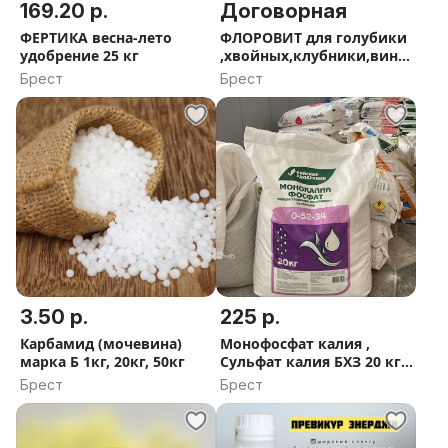
169.20 р.
Договорная
ФЕРТИКА весна-лето
ФЛОРОВИТ для голубики
удобрение 25 кг
,хвойных,клубники,вино
града 1,3,5,10кг
Брест
Брест
3.50 р.
225 р.
Карбамид (мочевина)
Монофосфат калия ,
марка Б 1кг, 20кг, 50кг
Сульфат калия БХЗ 20 кг,1
кг
Брест
Брест