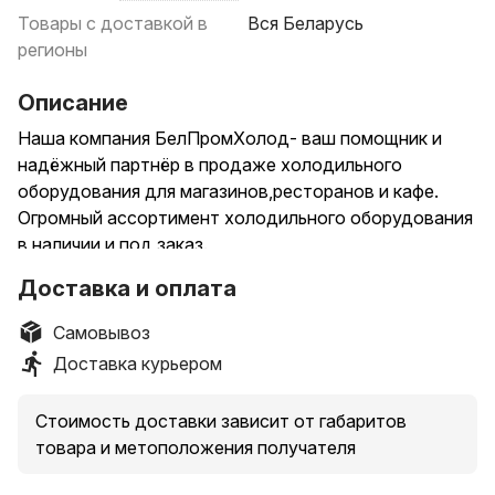
Товары с доставкой в
Вся Беларусь
регионы
Описание
Наша компания БелПромХолод- ваш помощник и
надёжный партнёр в продаже холодильного
оборудования для магазинов,ресторанов и кафе.
Огромный ассортимент холодильного оборудования
в наличии и под заказ.
Организуем оперативную доставку в любую точку
Доставка и оплата
Беларуси.
Также представлен большой выбор товаров в
Самовывоз
других наших объявлениях.
Доставка курьером
_____________________________________________________________
Прилавок холодильный Tecfrigo MULTISERVICE 4 ( в
Стоимость доставки зависит от габаритов
наличии 2 шт.) предназначен для демонстрации и
товара и метоположения получателя
временного хранения в охлажденном состоянии
салатов, напитков, соусов, а так же для установки в