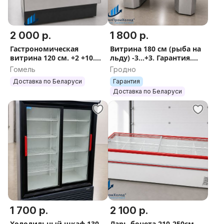
2 000 р.
1 800 р.
Гастрономическая
Витрина 180 см (рыба на
витрина 120 см. +2 +10.
льду) -3...+3. Гарантия.
Доставка
Доставка.
Гомель
Гродно
Доставка по Беларуси
Гарантия
Доставка по Беларуси
1 700 р.
2 100 р.
Холодильный шкаф 130
Ларь-бонета 210-250см.