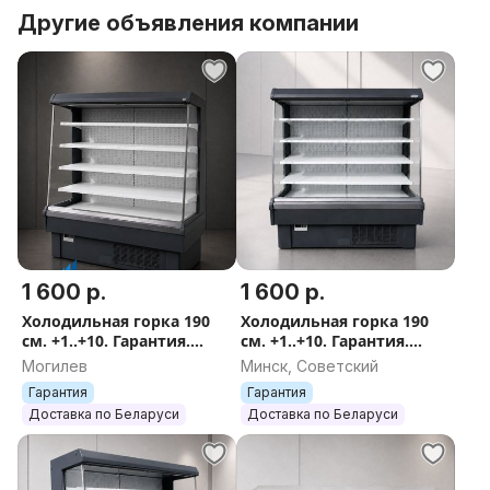
Другие объявления компании
Габариты, мм 1420x745x1348
Цвет выбирается при заказе
Вес, кг 144
Прилавок холодильный Tecfrigo MULTISERVICE 4,
1420x745x1348 мм, 0,49 кВт, 220В, +4/+10 C, 119кг,
авто размор, с встр. агр. R134a, 144кг,
1 600 р.
1 600 р.
Холодильная горка 190
Холодильная горка 190
см. +1..+10. Гарантия.
см. +1..+10. Гарантия.
Доставка.
Доставка.
Могилев
Минск, Советский
Гарантия
Гарантия
Доставка по Беларуси
Доставка по Беларуси