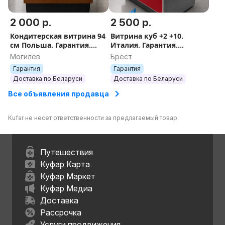
2 000 р.
2 500 р.
Кондитерская витрина 94
Витрина куб +2 +10.
см Польша. Гарантия.
Италия. Гарантия.
Доставка.
Доставка.
Могилев
Брест
Гарантия
Гарантия
Доставка по Беларуси
Доставка по Беларуси
Все объявления продавца
Kufar не несет ответственности за предлагаемый товар.
Путешествия
Куфар Карта
Куфар Маркет
Куфар Медиа
Доставка
Рассрочка
Услуги продвижения