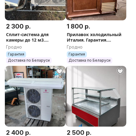
2 300 р.
1 800 р.
Сплит-система для
Прилавок холодильный
камеры до 12 м3.
Италия. Гарантия.
Гарантия. Доставка.
Доставка.
Гродно
Гродно
Гарантия
Гарантия
Доставка по Беларуси
Доставка по Беларуси
2 400 р.
2 500 р.