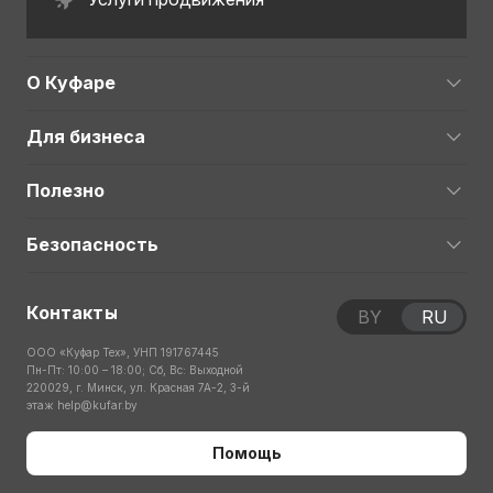
О Куфаре
Для бизнеса
Полезно
Безопасность
Контакты
BY
RU
ООО «Куфар Тех», УНП 191767445
Пн-Пт: 10:00 – 18:00; Сб, Вс: Выходной
220029, г. Минск, ул. Красная 7А-2, 3-й
этаж
help@kufar.by
Помощь