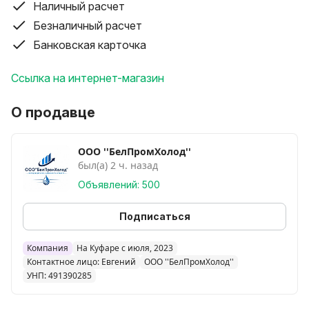
Наличный расчет
линию раздачи или самообслуживания.
Безналичный расчет
Охлаждаемая ванна выполнена из нержавеющей
Банковская карточка
стали,
Отделка корпуса из натурального дерева.
Ссылка на интернет-магазин
Гнутое фронтальное стекло
Раздвижные створки со стороны продавца
О продавце
Подсветка
Устанавливается на колесах.
ООО ''БелПромХолод''
Автоматическая разморозка
был(а) 2 ч. назад
Направляющие для тарелок (опция)
Объявлений: 500
Встроенный холодильный агрегат
Хладагент R134а
Подписаться
Гастроемкости покупаются отдельно
Вместимость 4 GN1/1
Компания
На Куфаре с июля, 2023
Температурный режим, °C от +4 до +10
Контактное лицо: Евгений
ООО ''БелПромХолод''
Напряжение, В 220
УНП: 491390285
Мощность, кВт 0,49
Класс N.