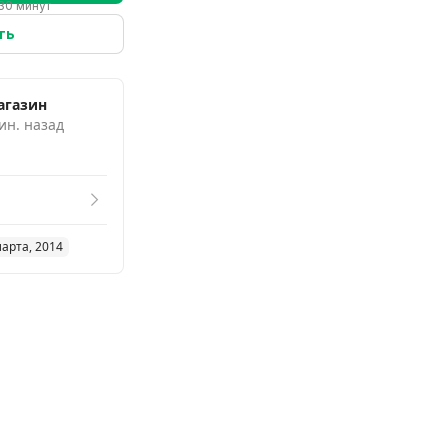
30 минут
ть
агазин
ин. назад
марта, 2014