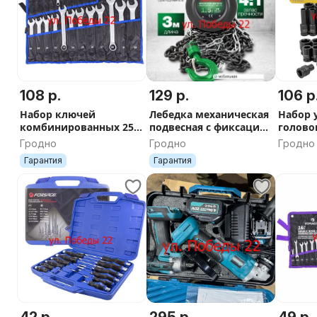
108 р.
129 р.
106 р
Набор ключей
Лебедка механическая
Набор 
комбинированных 25
подвесная с фиксацией
головок
предметов Forsage
цепи натяжения, 1.5т
предмет
Гродно
Гродно
Гродно
Premium F-5261P
(длина цепи - 2.5м),
Гарантия
Гарантия
таль цепная
42 р.
295 р.
49 р.