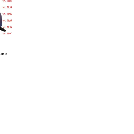
к
анок