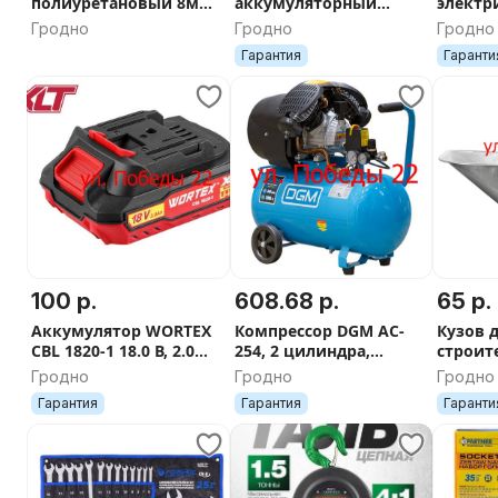
полиуретановый 8мм
аккумуляторный
электр
x 6мм x 100м
(2200мАч, 600Лм, 8W
насадк
Гродно
Гродно
Гродно
COB)
Forsag
Гарантия
Гаранти
100 р.
608.68 р.
65 р.
Аккумулятор WORTEX
Компрессор DGM AC-
Кузов 
CBL 1820-1 18.0 В, 2.0
254, 2 цилиндра,
строит
А*ч, без упаковки
50литров, 440л/мин
SKIPER
Гродно
Гродно
Гродно
уц3794658720
(есть 1
Гарантия
Гарантия
Гаранти