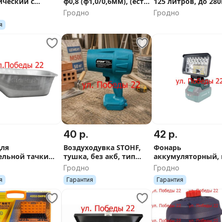
ический с
ф0,8 (ф1,0/0,6мм), (есть
125 литров, до 280
ами 2000Вт
FLUX)
Гродно
Гродно
e
я
40 р.
42 р.
для
Воздуходувка STOHF,
Фонарь
ельной тачки
тушка, без акб, тип
аккумуляторный, 
 125 литров
макита
акб макита, Favour
Гродно
Гродно
30л)
OBS 21
я
Гарантия
Гарантия