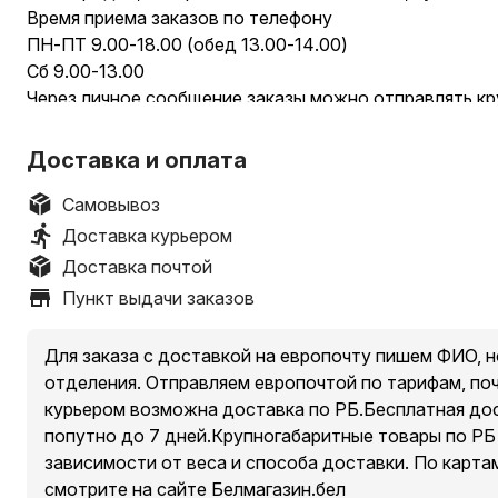
Время приема заказов по телефону
ПН-ПТ 9.00-18.00 (обед 13.00-14.00)
Сб 9.00-13.00
Через личное сообщение заказы можно отправлять кр
Только самовывоз
1колесо 345р
Доставка и оплата
2 колеса-405р
//////////////
Самовывоз
Тачка садовая DENZEL 68999, грузоподъемность 230 к
Доставка курьером
Основные
Доставка почтой
Тип
Пункт выдачи заказов
тачка
Конструкция
Для заказа с доставкой на европочту пишем ФИО, 
одноколесные
отделения. Отправляем европочтой по тарифам, по
Грузоподъемность
курьером возможна доставка по РБ.Бесплатная дос
230 кг
попутно до 7 дней.Крупногабаритные товары по РБ
Материал
зависимости от веса и способа доставки. По картам
сталь
смотрите на сайте Белмагазин.бел