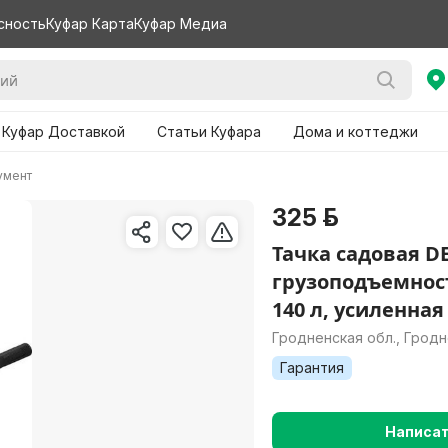
сность
Куфар Карта
Куфар Медиа
 Куфар Доставкой
Статьи Куфара
Дома и коттеджи
умент
325 р.
Тачка садовая DE
грузоподъемност
140 л, усиленная
Гродненская обл., Грод
Гарантия
Написа