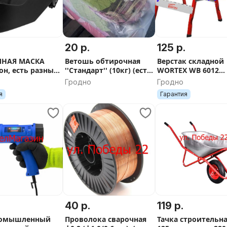
20 р.
125 р.
ЧНАЯ МАСКА
Ветошь обтирочная
Верстак складной
он, есть разные
''Стандарт'' (10кг) (есть
WORTEX WB 6012
и
хб)
БАМБУК, 0329004-у
Гродно
Гродно
упаковки
я
Гарантия
40 р.
119 р.
ромышленный
Проволока сварочная
Тачка строительна