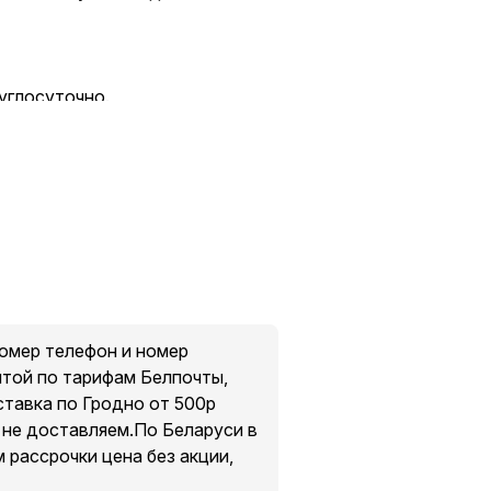
углосуточно.
г, 140 л, усиленная
номер телефон и номер
чтой по тарифам Белпочты,
тавка по Гродно от 500р
 не доставляем.По Беларуси в
 рассрочки цена без акции,