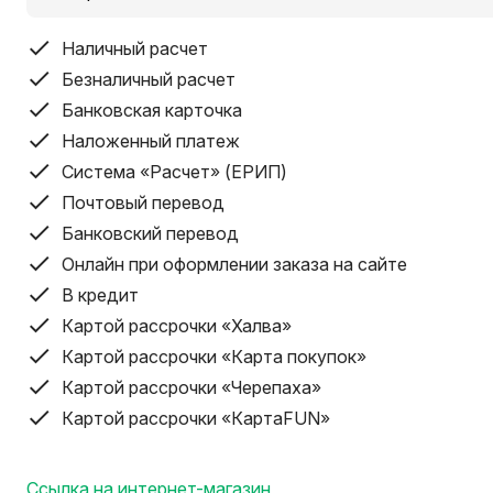
Цвет кузова
черный
Наличный расчет
Диаметр колеса
365 мм
Безналичный расчет
Размеры и вес
Банковская карточка
Объем кузова
Наложенный платеж
140 л
Система «Расчет» (ЕРИП)
Толщина материала кузова
Почтовый перевод
0.8 мм
Банковский перевод
Длина
151 см
Онлайн при оформлении заказа на сайте
Ширина
В кредит
65 см
Картой рассрочки «Халва»
Высота
Картой рассрочки «Карта покупок»
74 см
Картой рассрочки «Черепаха»
Вес
Картой рассрочки «КартаFUN»
20.5 кг
Допускается наличие незначительных царапин и потер
Ссылка на интернет-магазин