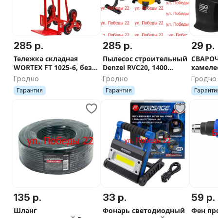
285 р.
285 р.
29 р.
Тележка складная
Пылесос строительный
СВАРО
WORTEX FT 1025-6, без
Denzel RVC20, 1400
хамеле
упаковки 1176400065
Вт,20л, розетка,
модел
Гродно
Гродно
Гродно
новый уценен
очистка
Гарантия
Гарантия
Гаранти
135 р.
33 р.
59 р.
Шланг
Фонарь светодиодный
Фен п