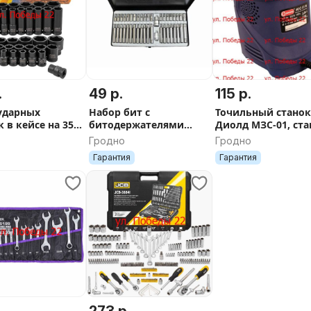
.
49 р.
115 р.
ударных
Набор бит с
Точильный стано
 в кейсе на 35
битодержателями
Диолд МЗС-01, ст
ов 1/2''(6гр.)
RockFORCE, 42
для заточки сверл
Гродно
Гродно
предмета, в кейсе мет.
Гарантия
Гарантия
273 р.