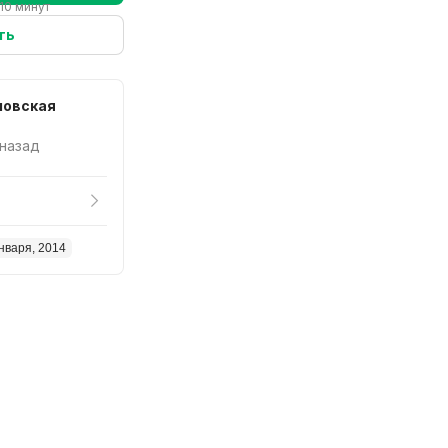
10 минут
ть
ловская
 назад
нваря, 2014