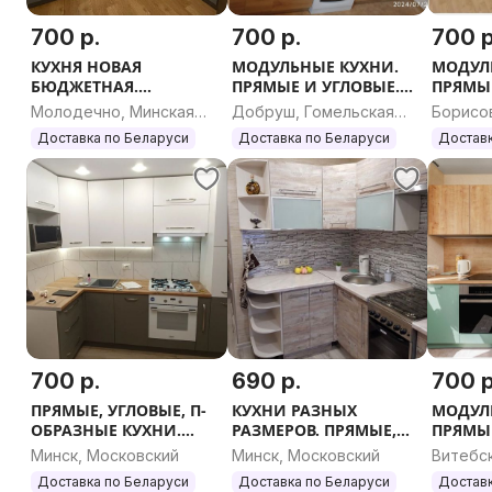
700 р.
700 р.
700 р
КУХНЯ НОВАЯ
МОДУЛЬНЫЕ КУХНИ.
МОДУЛ
БЮДЖЕТНАЯ.
ПРЯМЫЕ И УГЛОВЫЕ.
ПРЯМЫЕ
МОДУЛЬНЫЕ КУХНИ.
ЛЮБОЙ РАЗМЕР.
ЛЮБОЙ
Молодечно, Минская
Добруш, Гомельская
Борисо
ПРЯМЫЕ И УГЛОВЫЕ.
область
область
област
Доставка по Беларуси
Доставка по Беларуси
Доставк
ЛЮБОЙ РАЗМЕР.
700 р.
690 р.
700 р
ПРЯМЫЕ, УГЛОВЫЕ, П-
КУХНИ РАЗНЫХ
МОДУЛ
ОБРАЗНЫЕ КУХНИ.
РАЗМЕРОВ. ПРЯМЫЕ,
ПРЯМЫЕ
НЕДОРОГО. КУХНЯ
УГЛОВЫЕ. 3Д ПРОЕКТ.
ЛЮБОЙ
Минск, Московский
Минск, Московский
Витебс
НОВАЯ БЮДЖЕТНАЯ.
КУХНЯ НОВАЯ
Доставка по Беларуси
Доставка по Беларуси
Доставк
КУХОННЫЙ ГАРНИТУР.
БЮДЖЕТНАЯ.