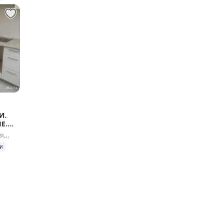
И.
Е.
ая
и