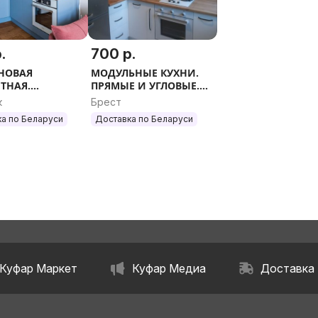
.
700 р.
 НОВАЯ
МОДУЛЬНЫЕ КУХНИ.
ТНАЯ.
ПРЯМЫЕ И УГЛОВЫЕ.
ЬНЫЕ КУХНИ.
ЛЮБОЙ РАЗМЕР.
к
Брест
 И УГЛОВЫЕ.
а по Беларуси
Доставка по Беларуси
 РАЗМЕР.
Куфар Маркет
Куфар Медиа
Доставка