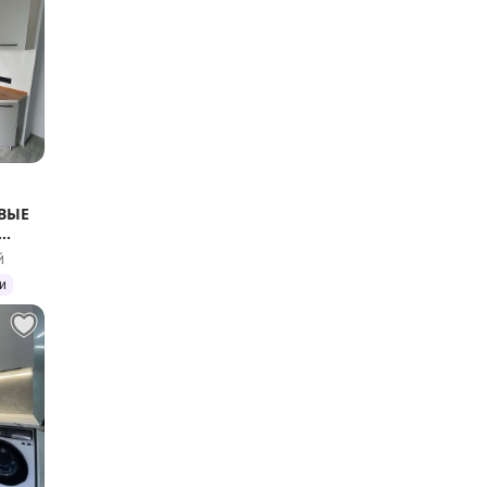
ВЫЕ
й
и