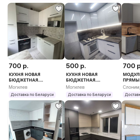
КУХОННЫЙ ГАРНИТУР.
700 р.
500 р.
700 р
КУХНЯ НОВАЯ
КУХНЯ НОВАЯ
МОДУЛ
БЮДЖЕТНАЯ.
БЮДЖЕТНАЯ.
ПРЯМЫЕ
МОДУЛЬНЫЕ КУХНИ.
МОДУЛЬНЫЕ КУХНИ.
ЛЮБОЙ
Могилев
Могилев
Слоним
ПРЯМЫЕ И УГЛОВЫЕ.
ПРЯМЫЕ И УГЛОВЫЕ.
област
Доставка по Беларуси
Доставка по Беларуси
Доставк
ЛЮБОЙ РАЗМЕР.
ЛЮБОЙ РАЗМЕР.