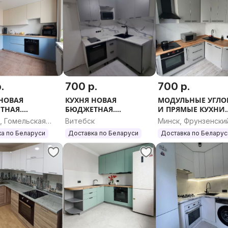
с доводчиками, газ-лифты и вся
и ящиками, открытие вверх,
.
700 р.
700 р.
ойку, под духовой шкаф, под
 НОВАЯ
КУХНЯ НОВАЯ
МОДУЛЬНЫЕ УГЛО
 машину)
ТНАЯ.
БЮДЖЕТНАЯ.
И ПРЯМЫЕ КУХНИ.
ополнительную плату.
ЬНЫЕ КУХНИ.
МОДУЛЬНЫЕ КУХНИ.
РАЗМЕРЫ. ЦВЕТА.
, Гомельская
Витебск
Минск, Фрунзенски
 И УГЛОВЫЕ.
ПРЯМЫЕ И УГЛОВЫЕ.
ь
а по Беларуси
Доставка по Беларуси
Доставка по Беларус
 РАЗМЕР.
ЛЮБОЙ РАЗМЕР.
кта и расчета стоимости в
овая кухня, П-образная кухня,