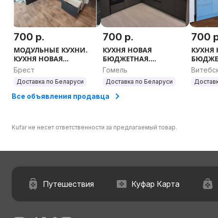
700 р.
700 р.
700 р
МОДУЛЬНЫЕ КУХНИ.
КУХНЯ НОВАЯ
КУХНЯ
КУХНЯ НОВАЯ
БЮДЖЕТНАЯ.
БЮДЖЕ
БЮДЖЕТНАЯ. ПРЯМЫЕ
МОДУЛЬНЫЕ КУХНИ.
МОДУЛ
Брест
Гомель
Витебс
И УГЛОВЫЕ. ЛЮБОЙ
ПРЯМЫЕ И УГЛОВЫЕ.
ПРЯМЫЕ
Доставка по Беларуси
Доставка по Беларуси
Доставк
РАЗМЕР.
ЛЮБОЙ РАЗМЕР.
ЛЮБОЙ
Все объявления продавца
Kufar не несет ответственности за предлагаемый товар.
Путешествия
Куфар Карта