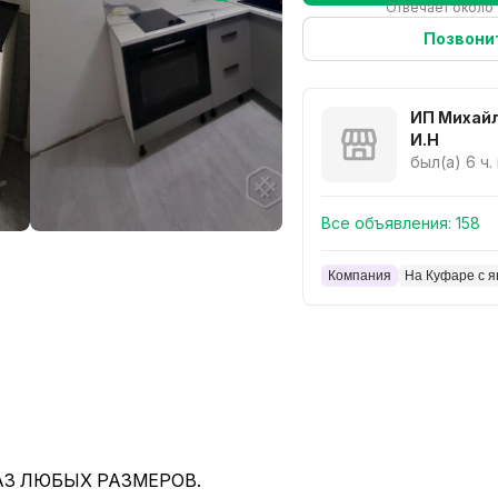
Отвечает около 
Позвони
ИП Михай
И.Н
был(а) 6 ч.
Все объявления:
158
Компания
На Куфаре с я
АЗ ЛЮБЫХ РАЗМЕРОВ.