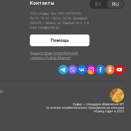
Контакты
BY
RU
ООО «Куфар Тех», УНП 191767445
Пн-Пт: 10:00 – 18:00; Сб, Вс: Выходной
220029, г. Минск, ул. Красная 7А-2, 3-й
этаж
help@kufar.by
Помощь
Защита прав потребителей
сервиса Куфар Маркет
тр
Куфар — площадка объявлений №1
по итогам потребительского голосования на конкурсе
«Бренд года» в 2023