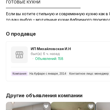
ГОТОВЫЕ КУХНИ
––––––––––––––––––––––––––––––––––––––
Если вы хотите стильную и современную кухню как в I
то ваш выбор – модульные кухни фабричного произво
цена от 700р
Так же можно сделать кухню любого размера, дешевл
О продавце
модулей, размеров и материалов.
––––––––––––––––––––––––––––––––––––––
Что мы предлагаем:
ИП Михайловская И.Н
был(а) 6 ч. назад
- Бесплатный 3D-проект кухни, который наглядно по
Объявлений: 158
модулей и размеры.
- &gt;80 актуальных цветов (от имитации дерева и с
ярких глянцевых расцветок).
Компания
На Куфаре с января, 2014
Контактное лицо: менеджер
- 9 материалов фасадов.
- 11 цветов столешниц и скинали (кухонные фартуки) к
- Большой выбор ручек
Другие объявления компании
Так же в стоимость набора для кухни входит:
- Столешница
- Стандартные ручки.