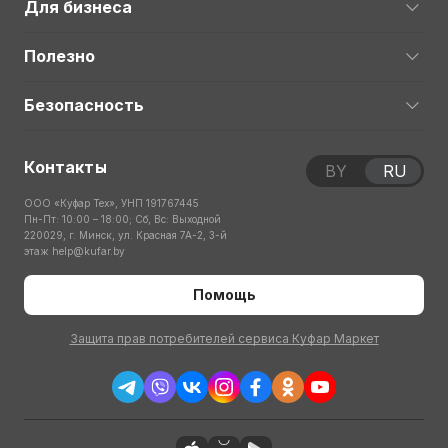
Для бизнеса
Полезно
Безопасность
Контакты
BY
RU
ООО «Куфар Тех», УНП 191767445
Пн-Пт: 10:00 – 18:00; Сб, Вс: Выходной
220029, г. Минск, ул. Красная 7А-2, 3-й
этаж
help@kufar.by
Помощь
Защита прав потребителей сервиса Куфар Маркет