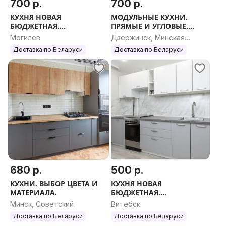
700 р.
700 р.
КУХНЯ НОВАЯ
МОДУЛЬНЫЕ КУХНИ.
БЮДЖЕТНАЯ.
ПРЯМЫЕ И УГЛОВЫЕ.
МОДУЛЬНЫЕ КУХНИ.
ЛЮБОЙ РАЗМЕР.
Могилев
Дзержинск, Минская
ПРЯМЫЕ И УГЛОВЫЕ.
область
Доставка по Беларуси
Доставка по Беларуси
ЛЮБОЙ РАЗМЕР.
680 р.
500 р.
КУХНИ. ВЫБОР ЦВЕТА И
КУХНЯ НОВАЯ
МАТЕРИАЛА.
БЮДЖЕТНАЯ.
МОДУЛЬНЫЕ КУХНИ.
Минск, Советский
Витебск
ПРЯМЫЕ И УГЛОВЫЕ.
Доставка по Беларуси
Доставка по Беларуси
ЛЮБОЙ РАЗМЕР.