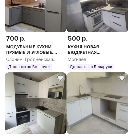
700 р.
500 р.
МОДУЛЬНЫЕ КУХНИ.
КУХНЯ НОВАЯ
ПРЯМЫЕ И УГЛОВЫЕ.
БЮДЖЕТНАЯ.
ЛЮБОЙ РАЗМЕР.
МОДУЛЬНЫЕ КУХНИ.
Слоним, Гродненская
Могилев
ПРЯМЫЕ И УГЛОВЫЕ.
область
Доставка по Беларуси
Доставка по Беларуси
ЛЮБОЙ РАЗМЕР.