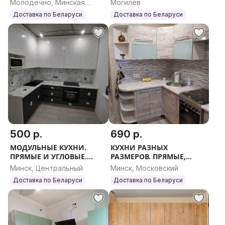
Молодечно, Минская
Могилев
ПРЯМЫЕ И УГЛОВЫЕ.
ПРЯМЫЕ И УГЛОВЫЕ.
область
Доставка по Беларуси
Доставка по Беларуси
ЛЮБОЙ РАЗМЕР.
ЛЮБОЙ РАЗМЕР.
500 р.
690 р.
МОДУЛЬНЫЕ КУХНИ.
КУХНИ РАЗНЫХ
ПРЯМЫЕ И УГЛОВЫЕ.
РАЗМЕРОВ. ПРЯМЫЕ,
ЛЮБОЙ РАЗМЕР. КУХНЯ
УГЛОВЫЕ. 3Д ПРОЕКТ.
Минск, Центральный
Минск, Московский
НОВАЯ БЮДЖЕТНАЯ НА
КУХНЯ НОВАЯ
Доставка по Беларуси
Доставка по Беларуси
ЗАКАЗ. КУХОННЫЙ
БЮДЖЕТНАЯ. КУХОННЫЙ
ГАРНИТУР.
ГАРНИТУР.