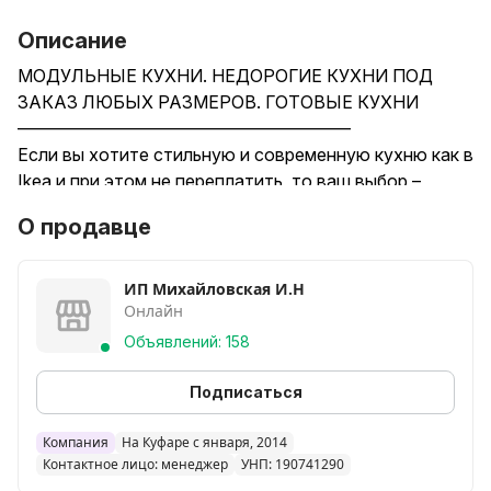
Описание
МОДУЛЬНЫЕ КУХНИ. НЕДОРОГИЕ КУХНИ ПОД
ЗАКАЗ ЛЮБЫХ РАЗМЕРОВ. ГОТОВЫЕ КУХНИ
––––––––––––––––––––––––––––––––––––––
Если вы хотите стильную и современную кухню как в
Ikea и при этом не переплатить, то ваш выбор –
модульные кухни фабричного производства.
О продавце
Цена от 700р
Так же можно сделать кухню любого размера,
ИП Михайловская И.Н
Онлайн
дешевле и дороже. Зависит от модулей, размеров и
материалов.
Объявлений: 158
––––––––––––––––––––––––––––––––––––––
Что мы предлагаем:
Подписаться
- Бесплатный 3D-проект кухни, который наглядно
покажет вам расположение модулей и размеры.
Компания
На Куфаре с января, 2014
Контактное лицо: менеджер
УНП: 190741290
- &gt;80 актуальных цветов (от имитации дерева и