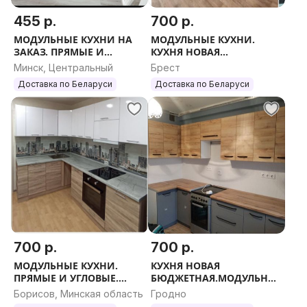
455 р.
700 р.
МОДУЛЬНЫЕ КУХНИ НА
МОДУЛЬНЫЕ КУХНИ.
ЗАКАЗ. ПРЯМЫЕ И
КУХНЯ НОВАЯ
УГЛОВЫЕ. КАЧЕСТВЕННО.
БЮДЖЕТНАЯ. ПРЯМЫЕ И
Минск, Центральный
Брест
УГЛОВЫЕ. ЛЮБОЙ
Доставка по Беларуси
Доставка по Беларуси
РАЗМЕР.
700 р.
700 р.
МОДУЛЬНЫЕ КУХНИ.
КУХНЯ НОВАЯ
ПРЯМЫЕ И УГЛОВЫЕ.
БЮДЖЕТНАЯ.МОДУЛЬНЫЕ
ЛЮБОЙ РАЗМЕР.
КУХНИ. ПРЯМЫЕ И
Борисов, Минская область
Гродно
УГЛОВЫЕ. ЛЮБОЙ