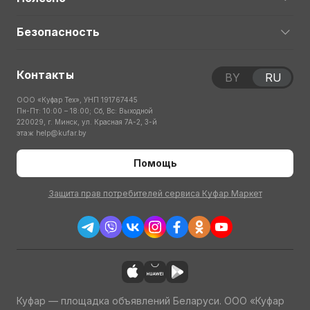
Безопасность
Контакты
BY
RU
ООО «Куфар Тех», УНП 191767445
Пн-Пт: 10:00 – 18:00; Сб, Вс: Выходной
220029, г. Минск, ул. Красная 7А-2, 3-й
этаж
help@kufar.by
Помощь
Защита прав потребителей сервиса Куфар Маркет
Куфар — площадка объявлений Беларуси. ООО «Куфар