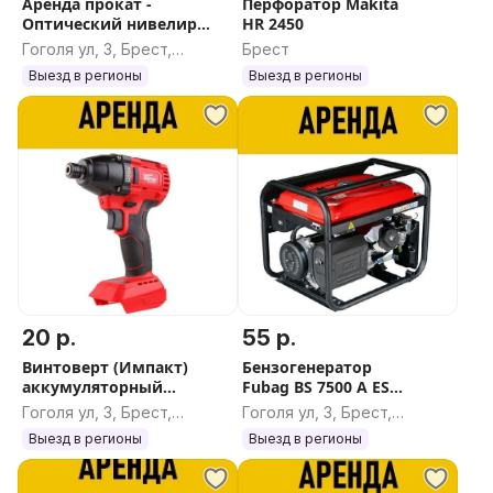
Аренда прокат -
Перфоратор Makita
Оптический нивелир
HR 2450
ADA Instruments PROF-X32
Гоголя ул, 3, Брест,
Брест
Брестская область
Выезд в регионы
Выезд в регионы
20 р.
55 р.
Винтоверт (Импакт)
Бензогенератор
аккумуляторный
Fubag BS 7500 A ES
ударный WORTEX CWR
(7,5 кВт)
Гоголя ул, 3, Брест,
Гоголя ул, 3, Брест,
0118
Брестская область
Брестская область
Выезд в регионы
Выезд в регионы