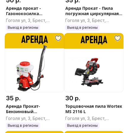
50 р.
35 р.
Аренда прокат -
Аренда Прокат - Пила
Газонокосилка
погружная циркулярная
бензиновая самоходная
WORTEX CS 1612-1
Гоголя ул, 3, Брест,
Гоголя ул, 3, Брест,
Startul Garden 51 SM
Брестская область
Брестская область
Выезд в регионы
Выезд в регионы
35 р.
30 р.
Аренда Прокат-
Торцовочная пила Wortex
Бензиновый
MS 2116 L
опрыскиватель ECO PS-
Гоголя ул, 3, Брест,
Гоголя ул, 3, Брест,
371 + сухие удобрения
Брестская область
Брестская область
Выезд в регионы
Выезд в регионы