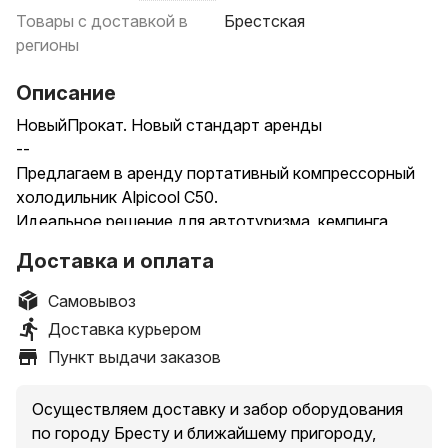
Товары с доставкой в
Брестская
регионы
Описание
НовыйПрокат. Новый стандарт аренды
--
Предлагаем в аренду портативный компрессорный
холодильник Alpicool C50.
Идеальное решение для автотуризма, кемпинга,
охоты и рыбалки, а также для перевозки
Доставка и оплата
термочувствительных грузов.
Самовывоз
Технические характеристики:
Доставка курьером
Тип: Компрессорный (полноценное охлаждение и
Пункт выдачи заказов
заморозка)
Полезный объем: 50 литров
Осуществляем доставку и забор оборудования
Температурный диапазон: от -20°C до +20°C
по городу Бресту и ближайшему пригороду,
Питание: 12V / 24V / 220V