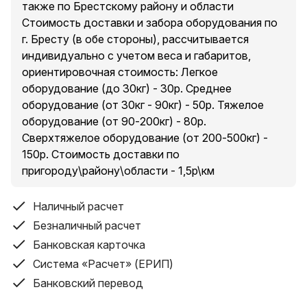
также по Брестскому району и области
Стоимость доставки и забора оборудования по
Особенности: Встроенная система защиты
г. Бресту (в обе стороны), рассчитывается
автомобильного аккумулятора от разряда, низкое
индивидуально с учетом веса и габаритов,
энергопотребление, ударопрочный корпус.
ориентировочная стоимость: Легкое
--
оборудование (до 30кг) - 30р. Среднее
Самовывоз: г. Брест, ул. Гоголя, 3 павильон 15
оборудование (от 30кг - 90кг) - 50р. Тяжелое
(строительный рынок)
оборудование (от 90-200кг) - 80р.
Сверхтяжелое оборудование (от 200-500кг) -
Также осуществляем доставку и забор
150р. Стоимость доставки по
оборудования по городу Бресту и ближайшему
пригороду\району\области - 1,5р\км
пригороду
Стоимость доставки и забора оборудования по г.
Бресту (в обе стороны), рассчитывается
Наличный расчет
индивидуально с учетом веса и габаритов
Безналичный расчет
--
Банковская карточка
Работаем с физ. и юрлицами!
Система «Расчет» (ЕРИП)
Наличный, безналичный расчет, ерип, принимаем
Банковский перевод
карты visa, mastercard и другие.
Все подтверждающие документы - договоры, чеки,