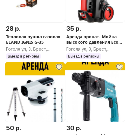
28 р.
35 р.
Тепловая пушка газовая
Аренда прокат- Мойка
ELAND IGNIS G-35
высокого давления Eco
HPW-1770
Гоголя ул, 3, Брест,
Гоголя ул, 3, Брест,
Брестская область
Брестская область
Выезд в регионы
Выезд в регионы
50 р.
30 р.