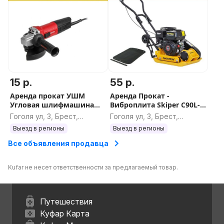
15 р.
55 р.
Аренда прокат УШМ
Аренда Прокат -
Угловая шлифмашина
Виброплита Skiper C90L-
Болгарка Wortex AG 1211-
WM 90кг
Гоголя ул, 3, Брест,
Гоголя ул, 3, Брест,
2 SN:29
Брестская область
Брестская область
Выезд в регионы
Выезд в регионы
Все объявления продавца
Kufar не несет ответственности за предлагаемый товар.
Путешествия
Куфар Карта