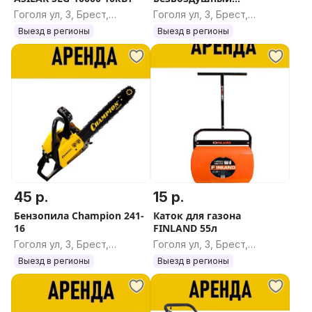
покрасочный аппарат
Гоголя ул, 3, Брест,
Гоголя ул, 3, Брест,
HYVST SPT 440
Брестская область
Брестская область
Выезд в регионы
Выезд в регионы
45 р.
15 р.
Бензопила Champion 241-
Каток для газона
16
FINLAND 55л
Гоголя ул, 3, Брест,
Гоголя ул, 3, Брест,
Брестская область
Брестская область
Выезд в регионы
Выезд в регионы