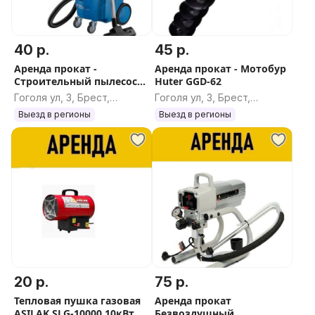
40 р.
45 р.
Аренда прокат -
Аренда прокат - Мотобур
Строительный пылесос
Huter GGD-62
Bull AS 3002 с
Гоголя ул, 3, Брест,
Гоголя ул, 3, Брест,
автоочисткой
Брестская область
Брестская область
Выезд в регионы
Выезд в регионы
20 р.
75 р.
Тепловая пушка газовая
Аренда прокат
ASILAK SLG-10000 10кВт
Безвоздушный