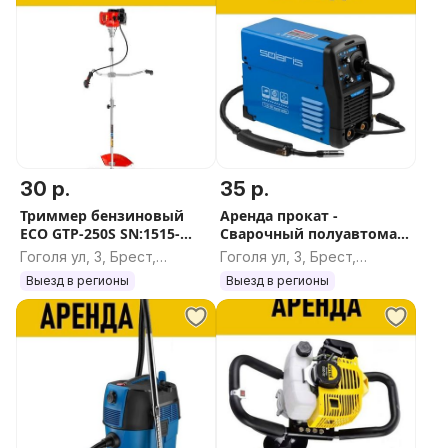
30 р.
35 р.
Триммер бензиновый
Аренда прокат -
ECO GTP-250S SN:1515-
Сварочный полуавтомат
22398
Solaris MIG-200EM
Гоголя ул, 3, Брест,
Гоголя ул, 3, Брест,
Брестская область
Брестская область
Выезд в регионы
Выезд в регионы