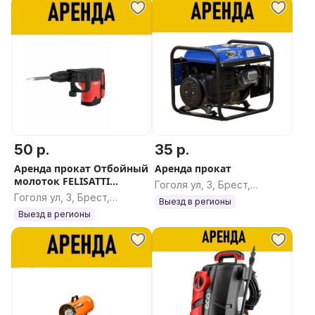
50 р.
35 р.
Аренда прокат Отбойный
Аренда прокат
молоток FELISATTI
Гоголя ул, 3, Брест,
М-25/1500В
Гоголя ул, 3, Брест,
Брестская область
Выезд в регионы
Брестская область
Выезд в регионы