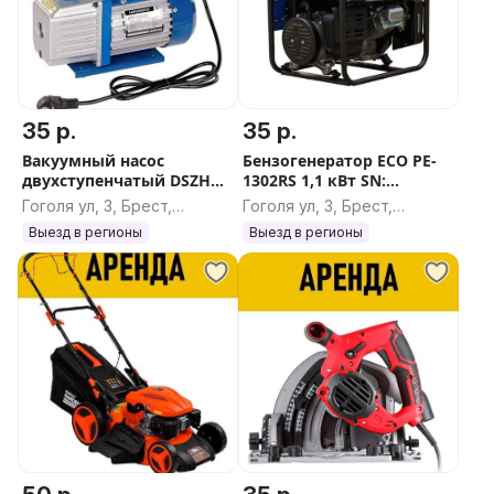
35 р.
35 р.
Вакуумный насос
Бензогенератор ECO PE-
двухступенчатый DSZH
1302RS 1,1 кВт SN:
WK-245
RS13022068
Гоголя ул, 3, Брест,
Гоголя ул, 3, Брест,
Брестская область
Брестская область
Выезд в регионы
Выезд в регионы