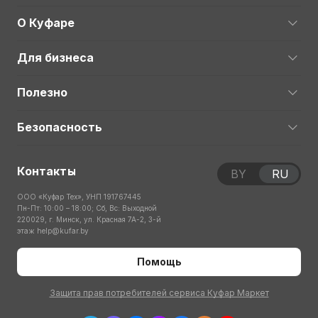
О Куфаре
Для бизнеса
Полезно
Безопасность
Контакты
BY
RU
ООО «Куфар Тех», УНП 191767445
Пн-Пт: 10:00 – 18:00; Сб, Вс: Выходной
220029, г. Минск, ул. Красная 7А-2, 3-й
этаж
help@kufar.by
Помощь
Защита прав потребителей сервиса Куфар Маркет