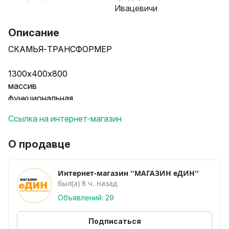
Ивацевичи
Описание
СКАМЬЯ-ТРАНСФОРМЕР
1300х400х800
массив
функциональная
эргономичная
Ссылка на интернет-магазин
удобная
высокое качество изготовления
О продавце
В интернет-магазине действуют карты рассрочки:
1. Карта Черепаха -8 мес.
2. Карта Покупок -2 мес.
Интернет-магазин ''МАГАЗИН еДИН''
был(а) 8 ч. назад
3. Карта Халва -2 мес.
Объявлений: 29
Подписаться