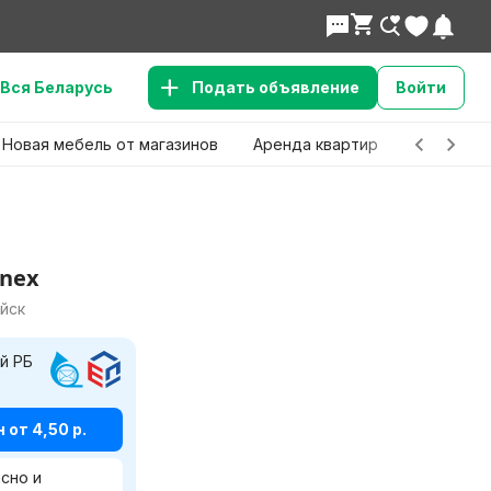
Вся Беларусь
Подать объявление
Войти
Новая мебель от магазинов
Аренда квартир
Детские 
inex
уйск
й РБ
от 4,50 р.
сно и