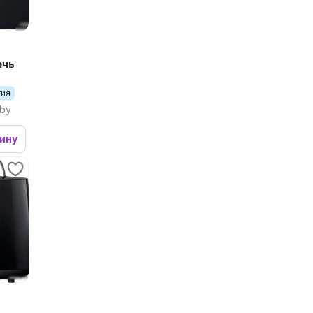
ечь
тия
.by
зину