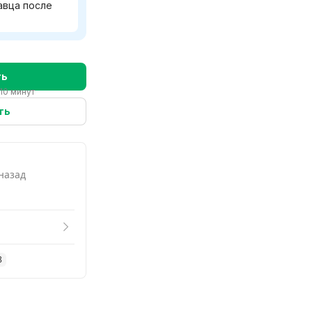
авца после
ть
10 минут
ть
 назад
8