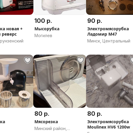
100 р.
90 р.
ка новая +
Мысорубка
Электромясорубка
 реверс
Ладомир М47
Могилев
Фрунзенский
Минск, Центральный
80 р.
80 р.
ка
Мясорезка
Электромясорубка
Moulinex HV6 1200w
Минский район,