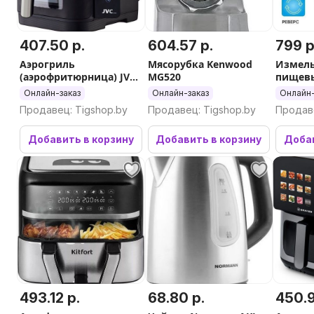
407.50 р.
604.57 р.
799 р
Аэрогриль
Мясорубка Kenwood
Измел
(аэрофритюрница) JVC
MG520
пищевы
JK-MB105
Titan 9
Онлайн-заказ
Онлайн-заказ
Онлайн-
Продавец: Tigshop.by
Продавец: Tigshop.by
Продаве
Добавить в корзину
Добавить в корзину
Добав
493.12 р.
68.80 р.
450.9