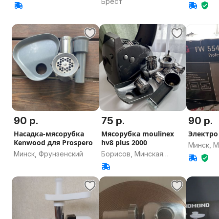
Брест
90 р.
75 р.
90 р.
Насадка-мясорубка
Мясорубка moulinex
Электро
Kenwood для Prospero
hv8 plus 2000
Минск, 
Минск, Фрунзенский
Борисов, Минская
область