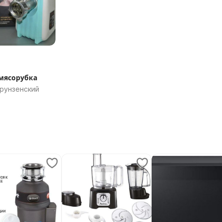
мясорубка
Фрунзенский