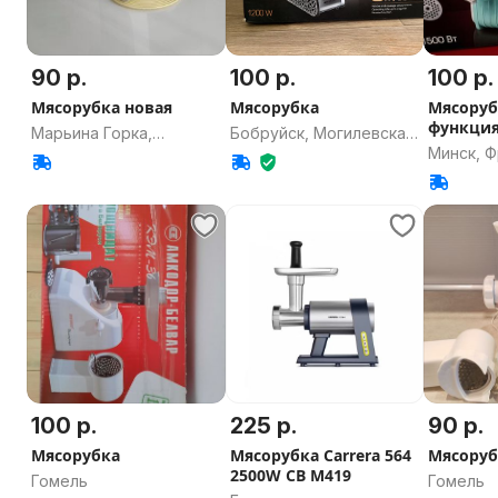
90 р.
100 р.
100 р.
Мясорубка новая
Мясорубка
Мясоруб
функция
Марьина Горка,
Бобруйск, Могилевская
Минск, 
Минская область
область
100 р.
225 р.
90 р.
Мясорубка
Мясорубка Carrera 564
Мясоруб
2500W CB M419
Гомель
Гомель