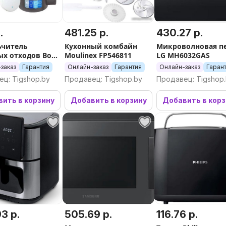
.
481.25 р.
430.27 р.
ьчитель
Кухонный комбайн
Микроволновая п
х отходов Bort
Moulinex FP546811
LG MH6032GAS
000
заказ
Гарантия
Онлайн-заказ
Гарантия
Онлайн-заказ
Гаран
ц: Tigshop.by
Продавец: Tigshop.by
Продавец: Tigshop
ить в корзину
Добавить в корзину
Добавить в кор
3 р.
505.69 р.
116.76 р.