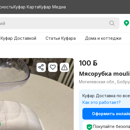
сность
Куфар Карта
Куфар Медиа
 Куфар Доставкой
Статьи Куфара
Дома и коттеджи
и
100 р.
Мясорубка moul
Могилевская обл., Бобр
Куфар Доставка по все
Как это работает?
Оформить онлайн 
Покупайте безопа