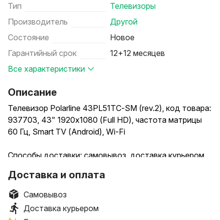
Тип
Телевизоры
Производитель
Другой
Состояние
Новое
Гарантийный срок
12+12 месяцев
Все характеристики
Описание
Телевизор Polarline 43PL51TC-SM (rev.2), код товара:
937703, 43" 1920x1080 (Full HD), частота матрицы
60 Гц, Smart TV (Android), Wi-Fi
Способы доставки: самовывоз, доставка курьером.
Способы оплаты (при получении): наличными,
Доставка и оплата
банковской картой.
Самовывоз
Условия самовывоза: стоимость – бесплатно.
Доставка курьером
Пункты выдачи заказов: