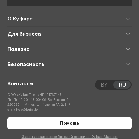
О Куфаре
Для бизнеса
Полезно
Безопасность
Контакты
BY
RU
ООО «Куфар Тех», УНП 191767445
Пн-Пт: 10:00 – 18:00; Сб, Вс: Выходной
220029, г. Минск, ул. Красная 7А-2, 3-й
этаж
help@kufar.by
Помощь
Защита прав потребителей сервиса Куфар Маркет