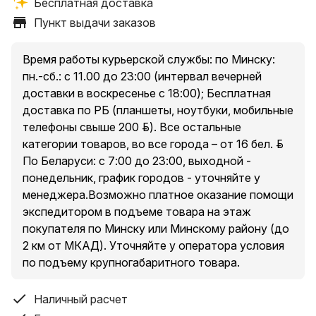
Бесплатная доставка
1. Минск, пр. Независимости, 185, оф. 36
Пункт выдачи заказов
2. Минский р-н, Новодворский с/, 40/2, бизнес-центр
«S-UNION»
3. Минск, ул. Притыцкого, 23А, ТЦ «Орбита Молл», 2
Время работы курьерской службы: по Минску:
этаж
пн.-сб.: с 11.00 до 23:00 (интервал вечерней
4. Минск, ул. Денисовская, 37, в торце здания
доставки в воскресенье с 18:00); Бесплатная
5. Минск, ул. Куйбышева, 44, помещение 2-Н
доставка по РБ (планшеты, ноутбуки, мобильные
* есть ограничения по категории доставляемых
телефоны свыше 200 руб.). Все остальные
товаров в пункты выдачи, подробнее уточняйте у
категории товаров, во все города – от 16 бел. руб.
менеджера при оформлении заказа.
По Беларуси: с 7:00 до 23:00, выходной -
понедельник, график городов - уточняйте у
менеджера.Возможно платное оказание помощи
Условия доставки курьером по Минску и Минскому
экспедитором в подъеме товара на этаж
району (до 2 км от МКАД за исключением п. Сокол и
покупателя по Минску или Минскому району (до
Аэропорт-Минск ):
2 км от МКАД). Уточняйте у оператора условия
Доставка товаров стоимостью свыше 200 руб. –
по подъему крупногабаритного товара.
бесплатно.
Доставка товаров стоимостью до 200 руб. – от 10
Наличный расчет
рублей.