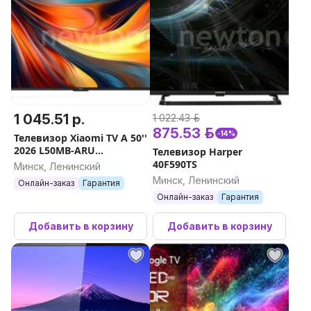
1 045.51 р.
1 022.43 р.
875.53 р.
-14%
Телевизор Xiaomi TV A 50''
2026 L50MB-ARU
Телевизор Harper
(международная версия)
40F590TS
Минск, Ленинский
Минск, Ленинский
Онлайн-заказ
Гарантия
Онлайн-заказ
Гарантия
Добавить в корзину
Добавить в корзину