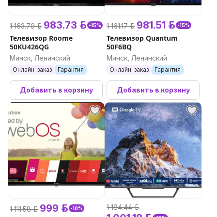
983.73 р.
981.51 р.
1 163.79 р.
1 161.17 р.
-15%
-15%
Телевизор Roome
Телевизор Quantum
50KU426QG
50F6BQ
Минск, Ленинский
Минск, Ленинский
Онлайн-заказ
Гарантия
Онлайн-заказ
Гарантия
Добавить в корзину
Добавить в корзину
999 р.
1 184.44 р.
1 111.58 р.
-10%