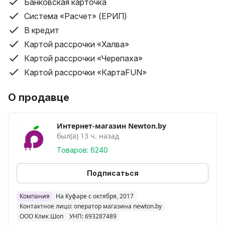
Банковская карточка
Доставка товара производится бесплатно до
Система «Расчет» (ЕРИП)
подъезда (до забора в частном доме) покупателя.
В кредит
Картой рассрочки «Халва»
Условия доставки курьером по Беларуси (кроме
Минска и Минского района):
Картой рассрочки «Черепаха»
Бесплатная доставка (планшеты, ноутбуки,
Картой рассрочки «КартаFUN»
мобильные телефоны свыше 200 руб.). Все остальные
категории товаров, во все города – от 16 бел. руб.
О продавце
(географию и конечную стоимость доставки
необходимо индивидуально уточнять у оператора).
Интернет-магазин Newton.by
был(а) 13 ч. назад
Доставка товара по регионам производится до
Товаров: 6240
подъезда или до забора в частном доме.
Срок доставки по Беларуси составляет от 1-ого дня
Подписаться
до 5-ти дней со дня принятия заказа; в некоторых
случаях срок доставки может быть увеличен по
Компания
На Куфаре с октября, 2017
согласованию с покупателем.
Контактное лицо: оператор магазина newton.by
ООО Клик Шоп
УНП: 693287489