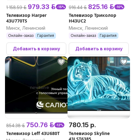
979.33 р.
825.16 р.
1 158.59 р.
916.44 р.
-15%
-10%
Телевизор Harper
Телевизор Триколор
43U770TS
H43UC2
Минск, Ленинский
Минск, Ленинский
Онлайн-заказ
Гарантия
Онлайн-заказ
Гарантия
Добавить в корзину
Добавить в корзину
750.76 р.
780.15 р.
854.38 р.
-12%
Телевизор Leff 43U680T
Телевизор Skyline
43LST6385