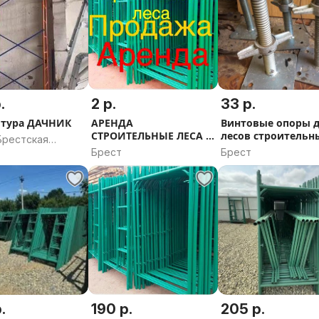
.
2 р.
33 р.
тура ДАЧНИК
АРЕНДА
Винтовые опоры для
СТРОИТЕЛЬНЫЕ ЛЕСА ,
лесов строительн
Брестская
ВЫШКИ ТУРЫ
Брест
Брест
ь
.
190 р.
205 р.