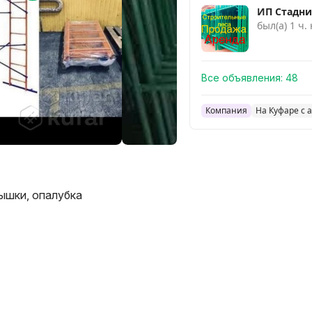
ИП Стадни
был(а) 1 ч.
Все объявления:
48
Компания
На Куфаре с 
ышки, опалубка