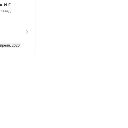
к И.Г.
 назад
апреля, 2020