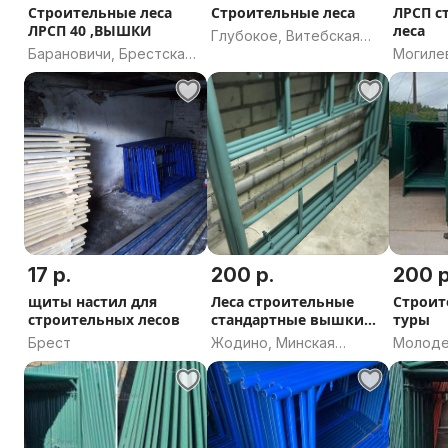
Строительные леса
Строительные леса
ЛРСП с
ЛРСП 40 ,ВЫШКИ
леса
Глубокое, Витебская
Барановичи, Брестская
Могиле
область
область
17 р.
200 р.
200 р
щиты настил для
Леса строительные
Строит
строительных лесов
стандартные вышки
туры
туры
Брест
Жодино, Минская
Молоде
область
област