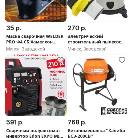
35 р.
270 р.
Маска сварочная WELDER
Электрический
PRO Ф4 СБ Хамелеон
строительный пылесос
90x35 мм, DIN 9-13 (Внеш.
''Калибр СПП-1600/30''
Минск, Заводской
Минск, Заводской
регул) (удобство и
легкость)
591 р.
768 р.
Сварчный полуавтомат
Бетономешалка ''Калибр
инвертор Edon EXPO MIG-
БСЭ-200СВ''