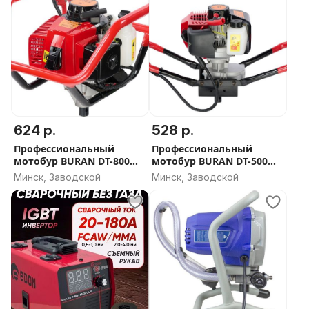
624 р.
528 р.
Профессиональный
Профессиональный
мотобур BURAN DT-800
мотобур BURAN DT-500
(без шнека)
(без шнека)
Минск, Заводской
Минск, Заводской