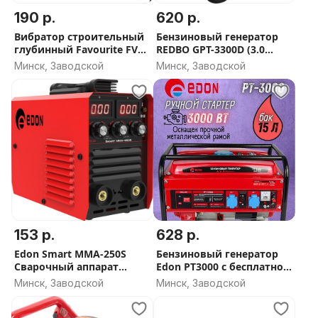
190 р.
620 р.
Вибратор строительный
Бензиновый генератор
глубинный Favourite FV
REDBO GPT-3300D (3.0
1200+ вал 1,5 м.
кВт./3.3 кВт.,ручной
Минск, Заводской
Минск, Заводской
стартер)
153 р.
628 р.
Edon Smart MMA-250S
Бензиновый генератор
Сварочный аппарат
Edon PT3000 с бесплатной
ВИДЕО ОБЗОР
доставкой
Минск, Заводской
Минск, Заводской