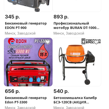
345 р.
893 р.
Бензиновый генератор
Профессиональный
EDON PT-900
мотобур BURAN DT-1000
(без шнека)
Минск, Заводской
Минск, Заводской
656 р.
540 р.
Бензиновый генератор
Бетономешалка Калибр
Edon PT-3300
БСЭ-120СВ (АКЦИЯ
БЕСПЛАТНАЯ ДОСТАВКА)
Минск, Заводской
Минск, Заводской