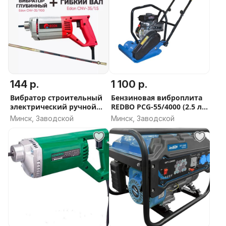
Max уплотняемая площадь: 450 м²/ч
Виброгасящий коврик в комплекте: нет
Комплект поставки:
Виброплита в сборе (двигатель, основание)
Рукоятка управления
Сборочно-наладочный комплект
144 р.
1 100 р.
Руководство по эксплуатации
Вибратор строительный
Бензиновая виброплита
Упаковка
электрический ручной
REDBO PCG-55/4000 (2.5 л/
EDON CV-35/1100 + Вал 1.5
с., 50 кг.)
Минск, Заводской
Минск, Заводской
м