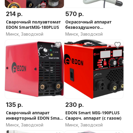
214 р.
570 р.
Сварочный полуавтомат
Окрасочный аппарат
EDON SmartMIG-180PLUS
безвоздушного
распыления Redbo APS-
Минск, Заводской
Минск, Заводской
8626 (800 Вт., 1.7л./мин.,
207бар)
135 р.
230 р.
Сварочный аппарат
EDON Smart MIG-190PLUS
инверторный EDON Smart
Свароч. аппарат (с газом)
LV-250
Минск, Заводской
Минск, Заводской