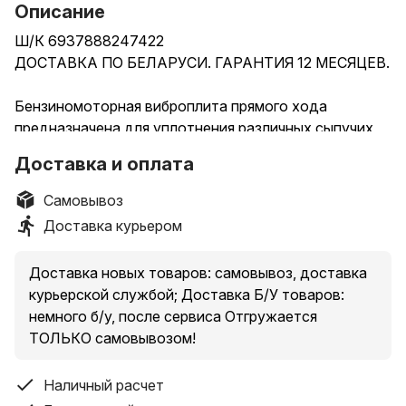
Описание
Ш/К 6937888247422
ДОСТАВКА ПО БЕЛАРУСИ. ГАРАНТИЯ 12 МЕСЯЦЕВ.
Бензиномоторная виброплита прямого хода
предназначена для уплотнения различных сыпучих
строительных материалов, грунтов, асфальтобетона
Доставка и оплата
при проведении дорожно-строительных, ремонтных
и прочих работ на ограниченном пространстве.
Самовывоз
Виброплита оказывает воздействие на рыхлый грунт
Доставка курьером
или иные материалы для повышения их плотности и
несущей способности и в основном используется
Доставка новых товаров: самовывоз, доставка
для небольших работ по ремонту и обслуживанию.
курьерской службой; Доставка Б/У товаров:
При работе виброплиты, частицы грунта
немного б/у, после сервиса Отгружается
уплотняются, что повышает несущую способность,
ТОЛЬКО самовывозом!
снижает просачивание воды, предотвращает
просадку грунта, снижает поднятие и сжатие почвы
Наличный расчет
и предотвращает повреждения от мороза.