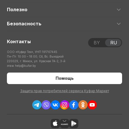
Полезно
Безопасность
Контакты
BY
RU
ООО «Куфар Тех», УНП 191767445
Пн-Пт: 10:00 – 18:00; Сб, Вс: Выходной
220029, г. Минск, ул. Красная 7А-2, 3-й
этаж
help@kufar.by
Помощь
Защита прав потребителей сервиса Куфар Маркет