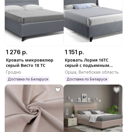
1 276 р.
1 151 р.
Кровать микровелюр
Кровать Лория 16ТС
серый Висто 18 ТС
серый с подъемным
осноанием
Гродно
Орша, Витебская область
Доставка по Беларуси
Доставка по Беларуси