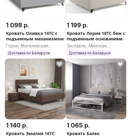
1 098 р.
1 199 р.
Кровать Оливка 14ТС с
Кровать Лория 18ТС беж с
подъемным механизмом
подъемным основанием
Горки, Могилевская
Заславль, Минская
область
область
Доставка по Беларуси
Доставка по Беларуси
1 140 р.
1 065 р.
Кровать Эмилия 16ТС
Кровать Балео