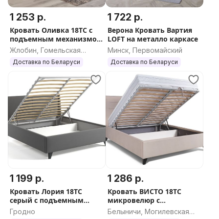
1 253 р.
1 722 р.
Кровать Оливка 18ТС с
Верона Кровать Вартия
подъемным механизмом
LOFT на металло каркасе
РБ
Жлобин, Гомельская
Минск, Первомайский
область
Доставка по Беларуси
Доставка по Беларуси
1 199 р.
1 286 р.
Кровать Лория 18ТС
Кровать ВИСТО 18ТС
серый с подъемным
микровелюр с
основанием
подъемником
Гродно
Белыничи, Могилевская