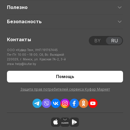
Полезно
Безопасность
Контакты
BY
RU
ООО «Куфар Тех», УНП 191767445
Пн-Пт: 10:00 – 18:00; Сб, Вс: Выходной
220029, г. Минск, ул. Красная 7А-2, 3-й
этаж
help@kufar.by
Помощь
Защита прав потребителей сервиса Куфар Маркет