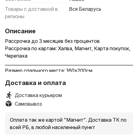
Товары с доставкой в
Вся Беларусь
регионы
Описание
Рассрочка до 3 месяцев без процентов
Рассрочка по картам: Халва, Магнит, Карта покупок,
Черепаха
_____________________________________________________________
Размер спального места: 160х200см
Основание под матрас: ортопедическое основание с
Доставка и оплата
подъемным механизмом
Габариты: В: 1190 мм, Ш: 1770 мм, Г: 2150 мм
Доставка курьером
Цвет: серый
Самовывоз
Страна производства: Россия
_____________________________________________________________
Оплата так же картой "Магнит". Доставка ТК по
Гарантия 18 мес
всей РБ, в любой населенный пункт
Доставка по РБ БЕСПЛАТНО до подъезда
_____________________________________________________________