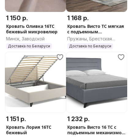
1 150 р.
1 168 р.
Кровать Оливка 16ТС
Кровать Висто ТС мягкая
бежевый микровелюр
с подъемным
механизмом
Минск, Заводской
Пружаны, Брестская
область
Доставка по Беларуси
Доставка по Беларуси
1 151 р.
1 232 р.
Кровать Лория 16ТС
Кровать Висто 16 ТС с
бежевый
подъемным механизмом