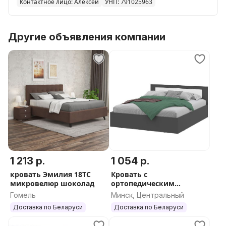
Контактное лицо: Алексей
УНП: 791025963
Другие объявления компании
1 213 р.
1 054 р.
кровать Эмилия 18ТС
Кровать с
микровелюр шоколад
ортопедическим
матрасом
Гомель
Минск, Центральный
Доставка по Беларуси
Доставка по Беларуси