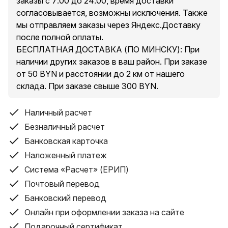
заказы с 7:00 до 24:00, время доставки
- Этот мощный и эффективный культиватор оснащен
согласовывается, возможны исключения. Также
четырьмя прочными стальными зубцами и работает
мы отправляем заказы через Яндекс.Доставку
на скорости до 330 оборотов в минуту. Он быстро
после полной оплаты. ⠀⠀⠀⠀⠀⠀⠀⠀
обрабатывает участки шириной до 8,4 дюйма и
БЕСПЛАТНАЯ ДОСТАВКА (ПО МИНСКУ): При
глубиной до 6 дюймов.
наличии других заказов в ваш район. При заказе
- Безопасность на первом месте.
от 50 BYN и расстоянии до 2 км от нашего
Для вашей безопасности культиватор оснащен
склада. При заказе свыше 300 BYN.
защитным выключателем. Чтобы запустить
устройство, нужно одновременно нажать кнопку
Наличный расчет
безопасности и спусковой крючок.
Безналичный расчет
- Простота в уходе.Культиватор оборудован
Банковская карточка
барьером, который предотвращает разбрызгивание
Наложенный платеж
грязи. Это делает его легким в очистке.
- Универсальность. Этот беспроводной роторный
Система «Расчет» (ЕРИП)
культиватор идеально подходит для небольших
Почтовый перевод
садов, приподнятых грядок и клумб. Он может
Банковский перевод
использоваться для различных задач: от рыхления
Онлайн при оформлении заказа на сайте
почвы до прополки и очистки старых, твердых
Подарочный сертификат