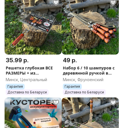
35.99 р.
49 р.
Решетка глубокая ВСЕ
Набор 6 / 10 шампуров с
РАЗМЕРЫ + из
деревянной ручкой в
нержавеющей стали для
колчане, для шашлыка,
Минск, Центральный
Минск, Фрунзенский
шашлыка, мяса, курицы,
подарок в чехле,
Гарантия
Гарантия
овощей, гриль барбекю
нержавеющая сталь
Доставка по Беларуси
Доставка по Беларуси