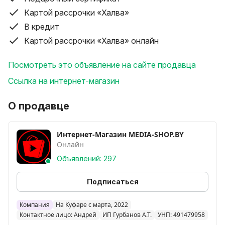
участков земли.
Картой рассрочки «Халва»
Характеристики:
В кредит
Материал: АБС + металл
Картой рассрочки «Халва» онлайн
Напряжение: 21 В
Лезвие: 4 шт.
Посмотреть это объявление на сайте продавца
Холостой ход: 330 об/мин.
Ссылка на интернет-магазин
Мощность: 550 Вт
Диаметр лезвия: 15 см (односторонний кончик
О продавце
лезвия)
Глубина обработки: 16 см
Интернет-Магазин MEDIA-SHOP.BY
Ширина обработки: 35 см (модель MK); 22 см
Онлайн
(модель W-2)
Размер режущего полотна: 22 см
Объявлений: 297
Подписаться
Комплектация
1. Аккумуляторный культиватор
Компания
На Куфаре с марта, 2022
2. Фреза
Контактное лицо: Андрей
ИП Гурбанов А.Т.
УНП: 491479958
3. Крепления для фрез