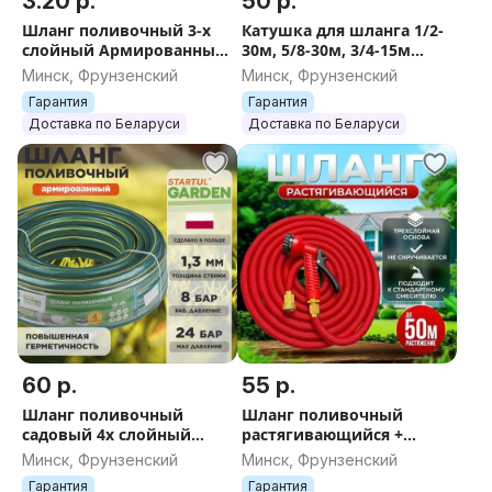
3.20 р.
50 р.
Шланг поливочный 3-х
Катушка для шланга 1/2-
слойный Армированный
30м, 5/8-30м, 3/4-15м
морозостойкий Жук
Garden Hose Reel cо
Минск, Фрунзенский
Минск, Фрунзенский
Оптима 1/2'' 3/4'' 10, 15,25
слотом для водяного
Гарантия
Гарантия
,50 метров
пистолета
Доставка по Беларуси
Доставка по Беларуси
60 р.
55 р.
Шланг поливочный
Шланг поливочный
садовый 4х слойный
растягивающийся +
армированный STARTUL
пистолет Magic Garden
Минск, Фрунзенский
Минск, Фрунзенский
GARDEN зеленый
HOSE до 25/37.5/50
Гарантия
Гарантия