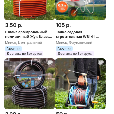
3.50 р.
105 р.
Шланг армированный
Тачка садовая
поливочный Жук Классик
строительная WB141-
1/2 и 3/4'' 3-х слойный 5,
1/201-2/301-1/351-2 ECO
Минск, Центральный
Минск, Фрунзенский
10, 15, 20 (бухта 25, 50)
75л/90л/130л, 140кг-350кг,
Гарантия
Гарантия
метро
1/2 пневмоколеса
Доставка по Беларуси
Доставка по Беларуси