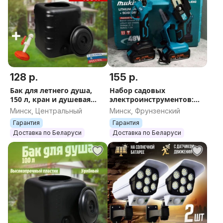
128 р.
155 р.
Бак для летнего душа,
Набор садовых
150 л, кран и душевая
электроинструментов:
лейка, летний с
Цепная пила + Секатор в
Минск, Центральный
Минск, Фрунзенский
крышкой, чёрный
кейсе + 2 АКБ,
Гарантия
Гарантия
емкость бочка душ
аккумуляторные для сада
Доставка по Беларуси
Доставка по Беларуси