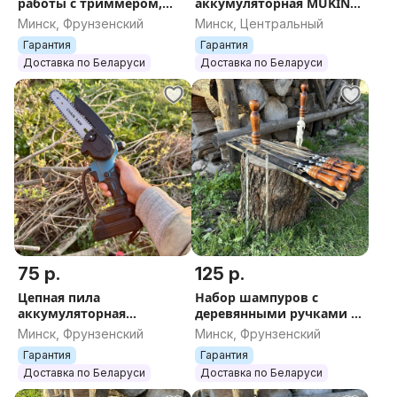
работы с триммером,
аккумуляторная MUKINS
сетка Щиток защитный
+ 2АКБ для уборки
Минск, Фрунзенский
Минск, Центральный
лицевой для косьбы,
листьев и снега с
Гарантия
Гарантия
мотокосы, бензопилы
регулировкой мощности
Доставка по Беларуси
Доставка по Беларуси
75 р.
125 р.
Цепная пила
Набор шампуров с
аккумуляторная
деревянными ручками в
портативная Chain Saw
чехле 6 шампуров, нож
Минск, Фрунзенский
Минск, Фрунзенский
садовая для обрезки
вилка, двойной шампур,
Гарантия
Гарантия
деревьев, 2
пруток и кочерга
Доставка по Беларуси
Доставка по Беларуси
аккумулятора и кейс