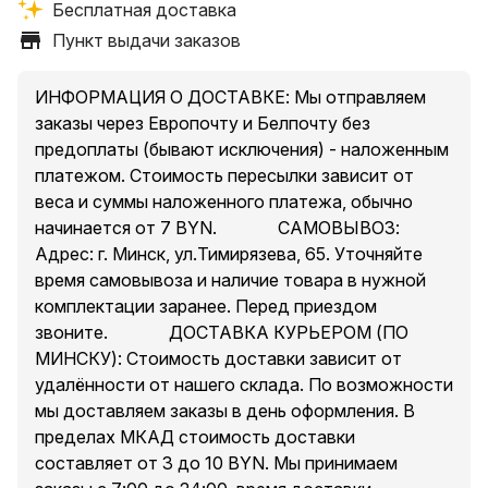
Бесплатная доставка
————————————————————
Доставка по РБ: Европочта / Белпочта
Пункт выдачи заказов
*согласно тарифам почты ~ 7 BYN
Самовывоз: г.Минск ул.Тимирязева, 65
ИНФОРМАЦИЯ О ДОСТАВКЕ: Мы отправляем
* время самовывоза и наличие уточняйте
заказы через Европочту и Белпочту без
Доставка по Минску от 3 BYN, зависит от
предоплаты (бывают исключения) - наложенным
удаленности от нашего склада (при сумме заказа не
платежом. Стоимость пересылки зависит от
менее 50 BYN)
веса и суммы наложенного платежа, обычно
————————————————————
начинается от 7 BYN. ⠀⠀⠀⠀ САМОВЫВОЗ:
Аккумуляторный садовый культиватор с четырьмя
Адрес: г. Минск, ул.Тимирязева, 65. Уточняйте
острыми ножами идеально подходит для обработки
время самовывоза и наличие товара в нужной
почвы. Легкий и компактный, он удобно управляется
комплектации заранее. Перед приездом
даже в ограниченном пространстве. Аккумулятор
звоните. ⠀⠀⠀⠀ ДОСТАВКА КУРЬЕРОМ (ПО
обеспечивает длительную работу без проводов,
МИНСКУ): Стоимость доставки зависит от
позволяя обрабатывать большие участки.
удалённости от нашего склада. По возможности
Культиватор легко в эксплуатации и маневренный,
мы доставляем заказы в день оформления. В
поддерживая здоровую почву и способствуя
пределах МКАД стоимость доставки
хорошему урожаю.
составляет от 3 до 10 BYN. Мы принимаем
Особенности: