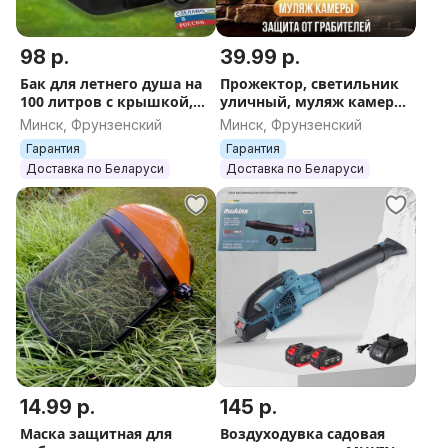
98 р.
39.99 р.
Бак для летнего душа на
Прожектор, светильник
100 литров с крышкой,
уличный, муляж камеры
для дачи из прочного
с датчиком движения на
Минск, Фрунзенский
Минск, Фрунзенский
пластика, термостойкий,
солнечной батарее
Гарантия
Гарантия
бочка душ
Доставка по Беларуси
Доставка по Беларуси
14.99 р.
145 р.
Маска защитная для
Воздуходувка садовая