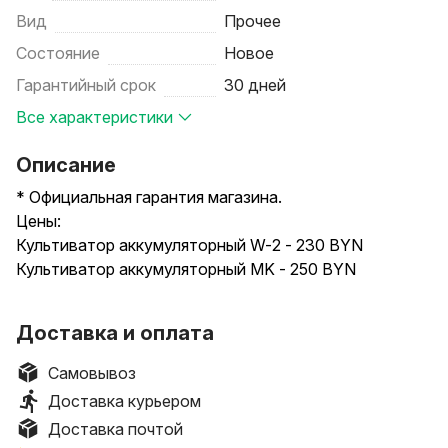
Вид
Прочее
Состояние
Новое
Гарантийный срок
30 дней
Все характеристики
Описание
* Официальная гарантия магазина.
Цены:
Культиватор аккумуляторный W-2 - 230 BYN
Культиватор аккумуляторный MK - 250 BYN
(1-14 фото модель MK), (15 фото модель W-2) -
Доставка и оплата
отличаются шириной обработки
Самовывоз
Культиватор ручной аккумуляторный с
Доставка курьером
телескопической ручкой и 4-мя лезвиями MK Pro + 2
Доставка почтой
АКБ и ЗУ.