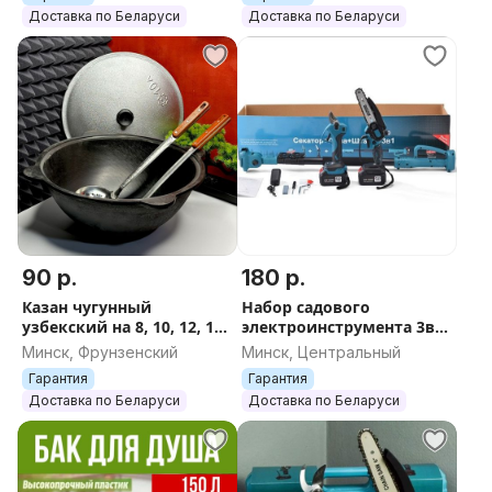
1''-1/2''-3/4''-5/8'' 15-50м
метров, садовый
Доставка по Беларуси
Доставка по Беларуси
складной
90 р.
180 р.
Казан чугунный
Набор садового
узбекский на 8, 10, 12, 16
электроинструмента 3в1
литров, плоское дно, с
со штангой-удлинителем
Минск, Фрунзенский
Минск, Центральный
алюминиевой крышкой
1.7м/2м, Цепная пила +
Гарантия
Гарантия
Секатор + 2АКБ
Доставка по Беларуси
Доставка по Беларуси