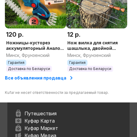
120 р.
12 р.
Ножницы-кусторез
Нож вилка для снятия
аккумуляторный Аналог
шашлыка, двойной
Макита 2 насадки + 2
шампур, шашлычный
Минск, Фрунзенский
Минск, Фрунзенский
аккумулятора садовый,
пруток для гриля и
Гарантия
Гарантия
для дачи, для сада
грибов, овощей и
Доставка по Беларуси
Доставка по Беларуси
курицы
Все объявления продавца
Kufar не несет ответственности за предлагаемый товар.
Путешествия
Куфар Карта
Куфар Маркет
Куфар Медиа