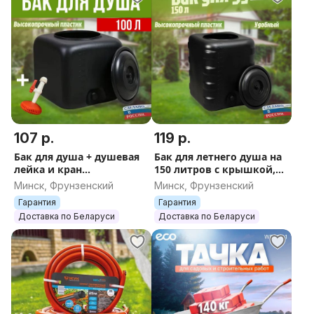
обязательства всегда учитываются в стоимость
товара, а мы стараемся сделать максимально
доступную цену.
————————————————————
При покупке нескольких наших товаров
предоставляем персональную скидку! Все наши
товары представлены на сайтах media-shop.by и
естьвсё.бел
107 р.
119 р.
————————————————————
Бак для душа + душевая
Бак для летнего душа на
лейка и кран
150 литров с крышкой,
пластиковый 100 литров
для дачи из прочного
Минск, Фрунзенский
Минск, Фрунзенский
летний душ уличный
пластика, термостойкий,
Гарантия
Гарантия
дачный Альтернатива
бочка душ
Доставка по Беларуси
Доставка по Беларуси