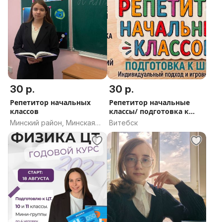
30 р.
30 р.
Репетитор начальных
Репетитор начальные
классов
классы/ подготовка к
школе
Минский район, Минская
Витебск
область