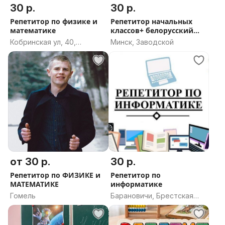
30 р.
30 р.
Репетитор по физике и
Репетитор начальных
математике
классов+ белорусский
язык
Кобринская ул, 40,
Минск, Заводской
Могилёв, Могилёвская
область
от 30 р.
30 р.
Репетитор по ФИЗИКЕ и
Репетитор по
МАТЕМАТИКЕ
информатике
Гомель
Барановичи, Брестская
область