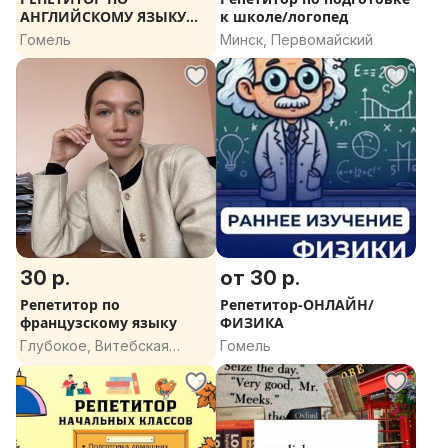
Буду рада ответить на ваши вопросы!
АНГЛИЙСКОМУ ЯЗЫКУ
к школе/логопед
(НОВЫЙ УНИВЕРМАГ)
Гомель
Минск, Первомайский
30 р.
от 30 р.
Репетитор по
Репетитор-ОНЛАЙН/
французскому языку
ФИЗИКА
Глубокое, Витебская
Гомель
область