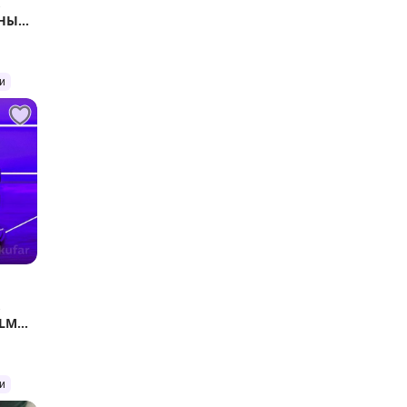
ь
ЕНЫЙ
и
ь
WLM
и