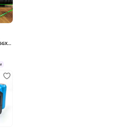
ь
6GX
и