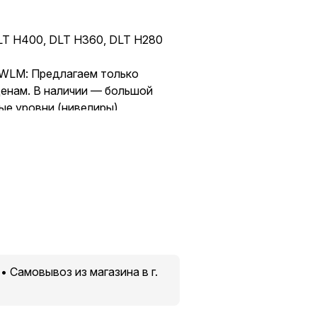
DLT H400, DLT H360, DLT H280
 WLM: Предлагаем только
енам. В наличии — большой
ые уровни (нивелиры),
ты и окрасочные аппараты,
натива Mirka и Festool,
тки, расходники и аксессуары.
ew.wlm.by !!!
 • Квалифицированная
румент под любую задачу •
• Самовывоз из магазина в г.
хники
рямо в руки курьером