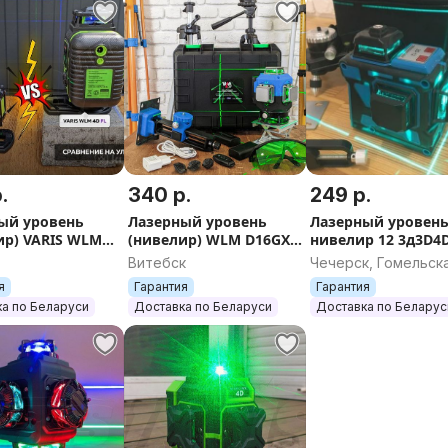
.
340 р.
249 р.
ый уровень
Лазерный уровень
Лазерный уровен
ир) VARIS WLM
(нивелир) WLM D16GX
нивелир 12 3д3D4
аналог Fukuda
WLM невелир
Витебск
Чечерск, Гомельск
область
я
Гарантия
Гарантия
а по Беларуси
Доставка по Беларуси
Доставка по Беларус