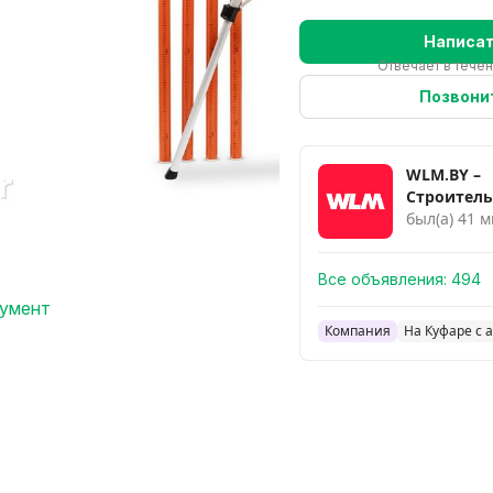
Написа
Отвечает в течен
Позвони
WLM.BY –
Cтроител
инструмен
был(а) 41 м
оборудов
Все объявления:
494
румент
Компания
На Куфаре с 