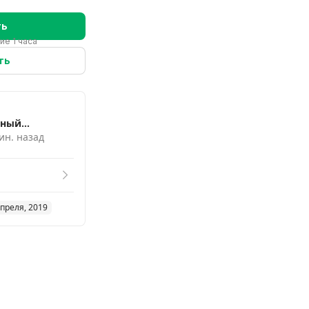
ть
ие 1 часа
ть
ьный
т и
ин. назад
ание
апреля, 2019