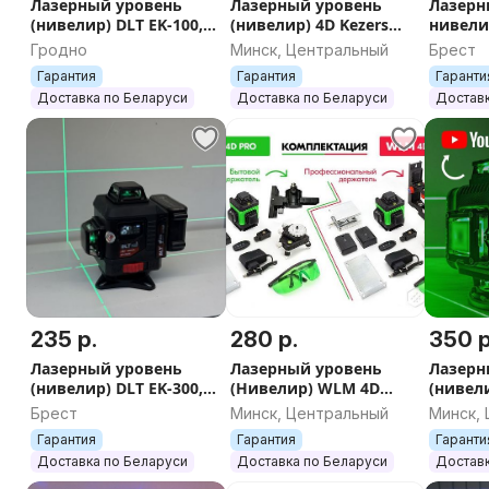
Лазерный уровень
Лазерный уровень
Лазерн
(нивелир) DLT EK-100,
(нивелир) 4D Kezers
нивели
арт.4431
KL4D-03G от бренда
ДОСТАВ
Гродно
Минск, Центральный
Брест
Firecore
невели
Гарантия
Гарантия
Гаранти
Доставка по Беларуси
Доставка по Беларуси
Доставк
235 р.
280 р.
350 р
Лазерный уровень
Лазерный уровень
Лазерн
(нивелир) DLT EK-300,
(Нивелир) WLM 4D
(нивел
арт.5127
PRO+ Гарантия
4D ZL
Брест
Минск, Центральный
Минск,
Гарантия
Гарантия
Гаранти
Доставка по Беларуси
Доставка по Беларуси
Доставк