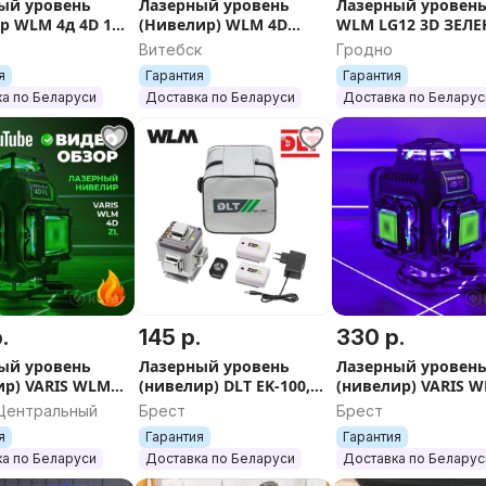
ый уровень
Лазерный уровень
Лазерный уровен
р WLM 4д 4D 16L
(Нивелир) WLM 4D
WLM LG12 3D ЗЕЛ
КА по РБ
PRO+ Гарантия
лазер нивелир
Витебск
Гродно
р
я
Гарантия
Гарантия
а по Беларуси
Доставка по Беларуси
Доставка по Беларус
.
145 р.
330 р.
ый уровень
Лазерный уровень
Лазерный уровен
ир) VARIS WLM
(нивелир) DLT EK-100,
(нивелир) VARIS 
арт.4431
4D FL
 Центральный
Брест
Брест
я
Гарантия
Гарантия
а по Беларуси
Доставка по Беларуси
Доставка по Беларус