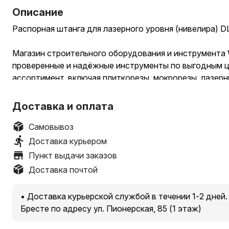
Описание
Распорная штанга для лазерного уровня (нивелира) 
Магазин строительного оборудования и инструмента
проверенные и надёжные инструменты по выгодным ц
ассортимент, включая плиткорезы, мокрорезы, лазерн
промышленные и строительные пылесосы, краскопуль
шлифовальные машинки Varis Metaho — отличная альтер
Доставка и оплата
Монтажные пистолеты и инструменты для укладки пли
Акции, СКИДКИ и Новинки еженедельно.
Самовывоз
.
Доставка курьером
!!! Наличие товаров и актуальная стоимость на сайте: n
Пункт выдачи заказов
.
Доставка почтой
• Гарантия качества • Собственный сервисный центр
консультация — поможем подобрать идеальный инст
• Доставка курьерской службой в течении 1-2 дней. 
Ремонт и юстировка лазерных нивелиров и другой те
Бресте по адресу ул. Пионерская, 85 (1 этаж)
.
• Быстрая доставка по всей Беларуси — за 1–2 дня, п