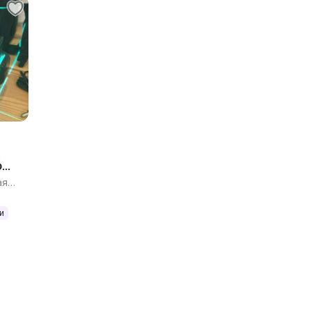
ь
D
ая
и