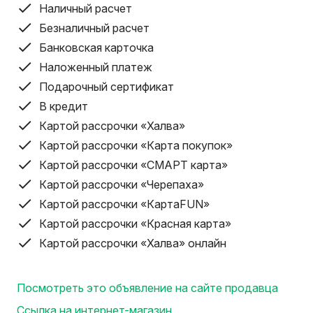
Наличный расчет
• Работаем ежедневно с 8:00 до 22:00, заявки на са
(24/7)
Безналичный расчет
.
Банковская карточка
• Интернет-магазин: wlm.by
Наложенный платеж
.
Подарочный сертификат
Распорная штанга DLT H400 предназначенная для про
В кредит
5см до 400см. путем распора штанги между полом и 
Картой рассрочки «Халва»
.
Подходит практически для любых лазерных уровней, 
Картой рассрочки «Карта покупок»
плоскостей. Конструкция прочная и легкая, изготовле
Картой рассрочки «СМАРТ карта»
разобранном виде (размер чехла) – 1,3метра. Рабочая
Картой рассрочки «Черепаха»
большая редкость, так как другие штанги в основном 
Картой рассрочки «КартаFUN»
.
Картой рассрочки «Красная карта»
DLT H360 – легкосплавная алюминиевая штанга с мак
Картой рассрочки «Халва» онлайн
3,6м. Состоит из нескольких секций, которые могут 
работы с разной высотой, а также в комплекте есть 
подходит тем, кто выполняет разметку в помещениях
Посмотреть это объявление на сайте продавца
установить штангу путем распора между потолком и п
Ссылка на интернет-магазин