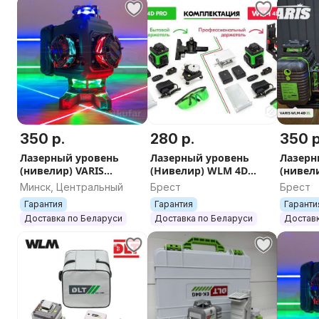
350 р.
280 р.
350 р
Лазерный уровень
Лазерный уровень
Лазерн
(нивелир) VARIS
(Нивелир) WLM 4D
(нивел
Hamilion 4D
PRO+ Гарантия
4D ZL
Минск, Центральный
Брест
Брест
Гарантия
Гарантия
Гаранти
Доставка по Беларуси
Доставка по Беларуси
Доставк