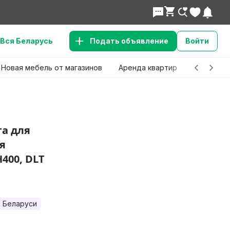
Вся Беларусь
Подать объявление
Войти
Новая мебель от магазинов
Аренда квартир
Детские 
га для
я
400, DLT
 Беларуси