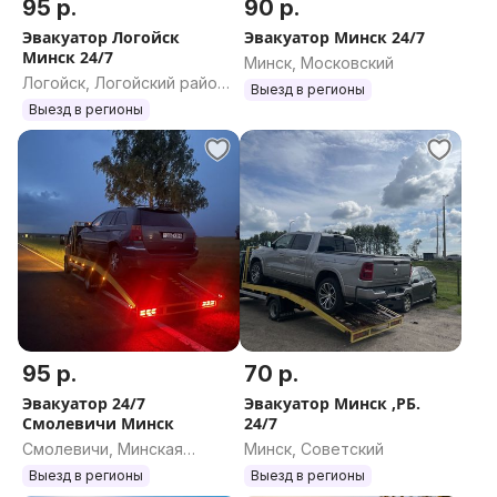
95 р.
90 р.
Эвакуатор Логойск
Эвакуатор Минск 24/7
Минск 24/7
Минск, Московский
Логойск, Логойский район,
Выезд в регионы
Минская область
Выезд в регионы
95 р.
70 р.
Эвакуатор 24/7
Эвакуатор Минск ,РБ.
Смолевичи Минск
24/7
Смолевичи, Минская
Минск, Советский
область
Выезд в регионы
Выезд в регионы