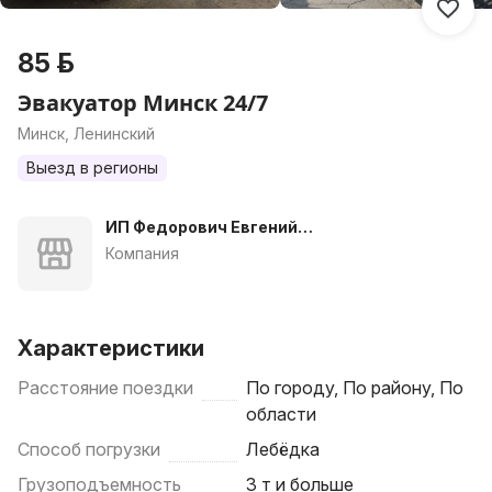
85 р.
Эвакуатор Минск 24/7
Минск, Ленинский
Выезд в регионы
ИП Федорович Евгений
Вячеславович
Компания
Характеристики
Расстояние поездки
По городу, По району, По
области
Способ погрузки
Лебёдка
Грузоподъемность
3 т и больше