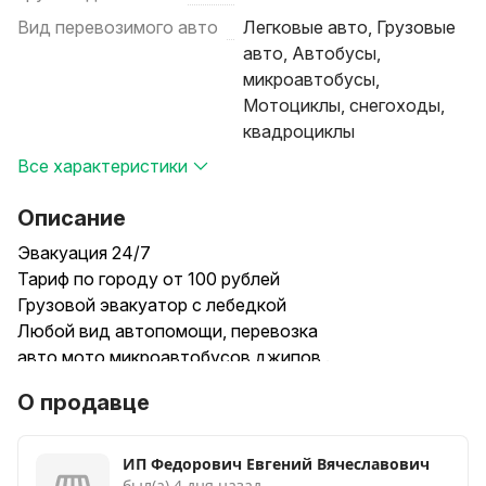
Вид перевозимого авто
Легковые авто, Грузовые
авто, Автобусы,
микроавтобусы,
Мотоциклы, снегоходы,
квадроциклы
Все характеристики
Описание
Эвакуация 24/7
Тариф по городу от 100 рублей
Грузовой эвакуатор с лебедкой
Любой вид автопомощи, перевозка
авто,мото,микроавтобусов,джипов .
Вывоз авто с СВХ
О продавце
Перевозка в МРЭО
Вытянем из кювета,грязи,снега
Выкуп,вывоз,перемещение и утилизация автохлама
ИП Федорович Евгений Вячеславович
был(а) 4 дня назад