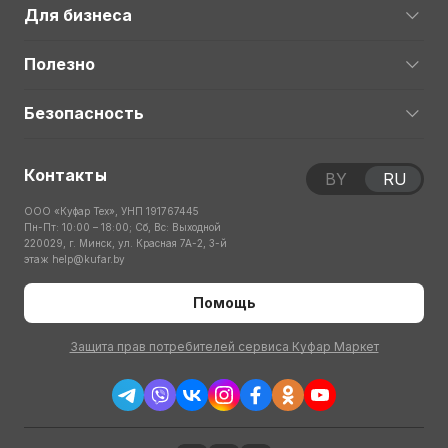
Для бизнеса
Полезно
Безопасность
Контакты
BY
RU
ООО «Куфар Тех», УНП 191767445
Пн-Пт: 10:00 – 18:00; Сб, Вс: Выходной
220029, г. Минск, ул. Красная 7А-2, 3-й
этаж
help@kufar.by
Помощь
Защита прав потребителей сервиса Куфар Маркет