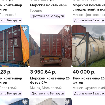
й контейнер
Морские контейнеры.
Морской контейн
утов
стандартный, выс
Гродно
20 и 40 футов про
Ленинский
Минск, Центральны
Доставка по Беларуси
возможна с НДС.
а по Беларуси
Доставка по Беларус
.23 р.
3 950.64 р.
40 000 р.
й контейнер
Морской контейнер 20
Танк контейнер 20
утов
футов б/у.
футов
 Советский
Минск, Московский
Минск, Фрунзенски
а по Беларуси
Доставка по Беларуси
Доставка по Беларус