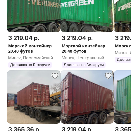
Высота - 2,6 м ( 2,9 м)
Морской контейнер 40 футов Dry Сubе (Нigh Сubе):
Длина - 12 м
Ширина - 2,44 м
Высота - 2,6 м ( 2,9 м)
3 219.04 р.
3 219.04 р.
3 219
Морской контейнер
Морской контейнер
Морски
20,40 футов
20,40 футов
Резидент Российской Федерации, ИНН 9705100811
Минск, 
Минск, Первомайский
Минск, Центральный
Доставк
Доставка по Беларуси
Доставка по Беларуси
3 365.36 р.
3 219.04 р.
3 365