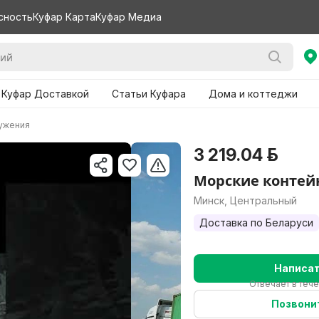
сность
Куфар Карта
Куфар Медиа
 Куфар Доставкой
Статьи Куфара
Дома и коттеджи
ужения
3 219.04 р.
Морские контей
Минск, Центральный
Доставка по Беларуси
Написа
Отвечает в теч
Позвони