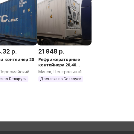
.32 р.
21 948 р.
й контейнер 20
Рефрижераторные
контейнера 20,40
футов
 Первомайский
Минск, Центральный
а по Беларуси
Доставка по Беларуси