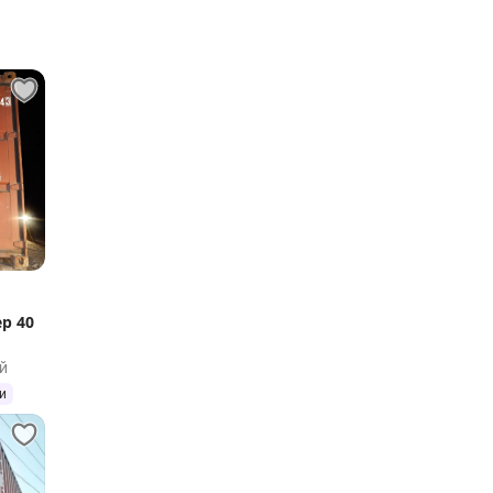
р 40
й
и