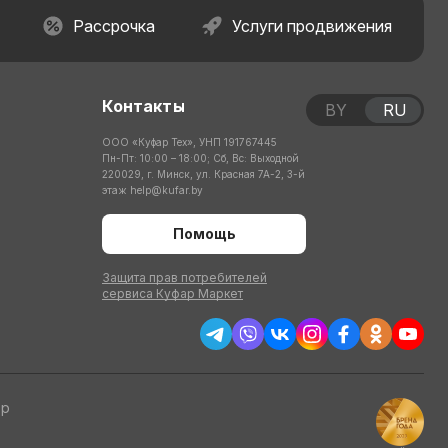
Рассрочка
Услуги продвижения
Контакты
BY
RU
ООО «Куфар Тех», УНП 191767445
Пн-Пт: 10:00 – 18:00; Сб, Вс: Выходной
220029, г. Минск, ул. Красная 7А-2, 3-й
этаж
help@kufar.by
Помощь
Защита прав потребителей
сервиса Куфар Маркет
тр