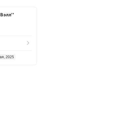
Вэлл''
ая, 2025