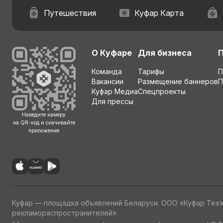
Путешествия
Куфар Карта
О Куфаре
Для бизнеса
Команда
Тарифы
П
Вакансии
Размещение баннеров
П
Куфар Медиа
Спецпроекты
Для прессы
Наведите камеру
на QR-код и скачивайте
приложение
Куфар — площадка объявлений Беларуси. ООО «Куфар Тех
рекламораспространителей»