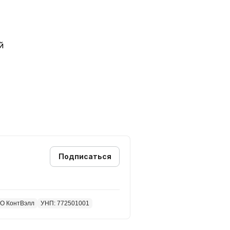
й
онтейнeры под pазличные
всей России и за рубеж.
ров на любой бюджет и поможем
ть
Подписаться
О КонтВэлл
УНП: 772501001