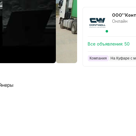
ООО''Конт
Онлайн
Все объявления:
50
Компания
На Куфаре с м
ейнеры