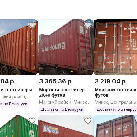
езналу)
реальные
.04 р.
3 365.36 р.
3 219.04 р.
пец цены!
е контейнеры.
Морской контейнер
Морской контейне
20,40 футов
футов.
ам и подберем нужный вариант
вский район,
Минский район, Минская
Минск, Центральны
вская область
а по Беларуси
область
Доставка по Беларуси
Доставка по Беларус