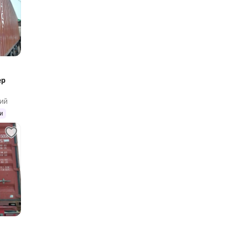
ер
ий
и