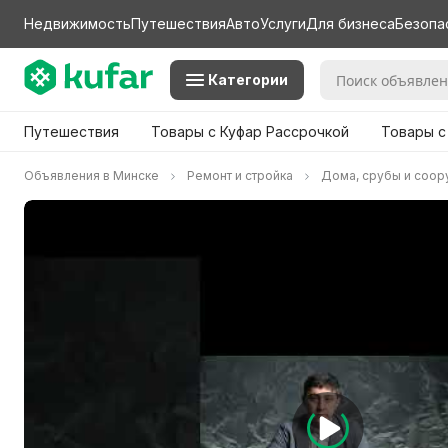
Недвижимость
Путешествия
Авто
Услуги
Для бизнеса
Безопа
Категории
Путешествия
Товары с Куфар Рассрочкой
Товары с
Объявления в Минске
Ремонт и стройка
Дома, срубы и соор