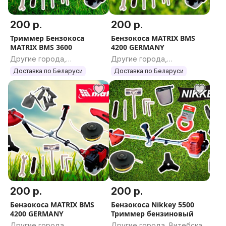
200 р.
200 р.
Триммер Бензокоса
Бензокоса MATRIX BMS
MATRIX BMS 3600
4200 GERMANY
Другие города,
Другие города,
Гродненская область
Гомельская область
Доставка по Беларуси
Доставка по Беларуси
200 р.
200 р.
Бензокоса MATRIX BMS
Бензокоса Nikkey 5500
4200 GERMANY
Триммер бензиновый
Другие города,
Другие города, Витебская