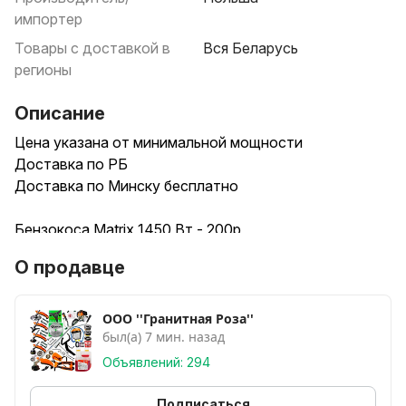
импортер
Товары с доставкой в
Вся Беларусь
регионы
Описание
Цена указана от минимальной мощности
Доставка по РБ
Доставка по Минску бесплатно
Бензокоса Matrix 1450 Вт - 200р
Бензокоса Matrix 1750 Вт - 210р
О продавце
Бензокоса Matrix 2050 Вт- 220р
Бензокоса Matrix 2550 Вт -230р
Бензокоса Matrix 3200 Вт -240р
ООО ''Гранитная Роза''
был(а) 7 мин. назад
Бензокоса Matrix 3600 Вт -250р
Бензокоса Matrix 4200 Вт –260р
Объявлений: 294
Бензокоса Matrix 5500 Вт - 270р
Подписаться