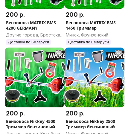
200 р.
200 р.
Бензокоса MATRIX BMS
Бензокоса MATRIX BMS
4200 GERMANY
1450 Триммер
Другие города, Брестская
Минск, Фрунзенский
область
Доставка по Беларуси
Доставка по Беларуси
200 р.
200 р.
Бензокоса Nikkey 4500
Бензокоса Nikkey 2500
Триммер бензиновый
Триммер бензиновый
Никкей
Другие города, Витебская
Минск, Фрунзенский