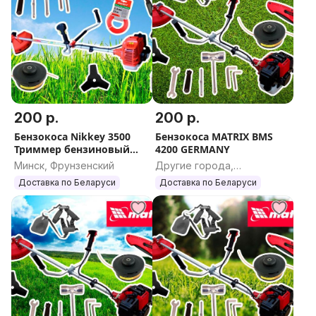
200 р.
200 р.
Бензокоса Nikkey 3500
Бензокоса MATRIX BMS
Триммер бензиновый
4200 GERMANY
Никкей
Минск, Фрунзенский
Другие города,
Гомельская область
Доставка по Беларуси
Доставка по Беларуси