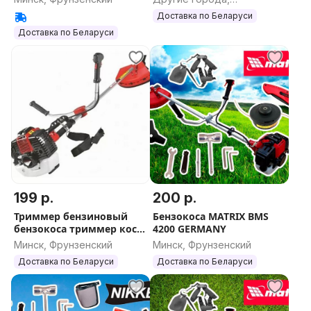
Производство Matrix GMBH БРЕНД- Germany
Могилевская область
Доставка по Беларуси
Гарантия 1 год.
Доставка по Беларуси
Сервисный центр Matrix
199 р.
200 р.
Триммер бензиновый
Бензокоса MATRIX BMS
бензокоса триммер коса
4200 GERMANY
кусторез Gt5200 MASTER
Минск, Фрунзенский
Минск, Фрунзенский
Доставка по Беларуси
Доставка по Беларуси