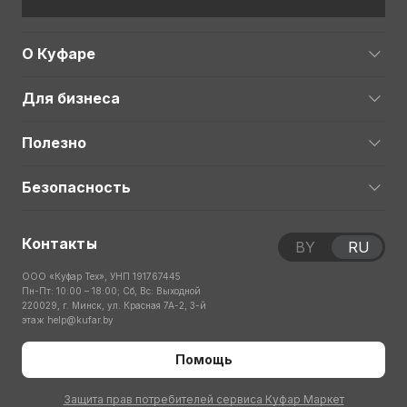
О Куфаре
Для бизнеса
Полезно
Безопасность
Контакты
BY
RU
ООО «Куфар Тех», УНП 191767445
Пн-Пт: 10:00 – 18:00; Сб, Вс: Выходной
220029, г. Минск, ул. Красная 7А-2, 3-й
этаж
help@kufar.by
Помощь
Защита прав потребителей сервиса Куфар Маркет