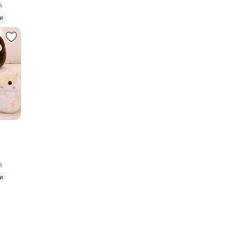
й
и
а
й
и