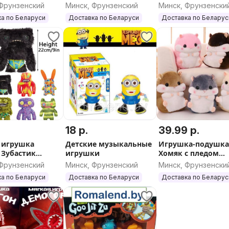
из
 Фрунзенский
Минск, Фрунзенский
Минск, Фрунзенски
а по Беларуси
Доставка по Беларуси
Доставка по Беларус
18 р.
39.99 р.
 игрушка
Детские музыкальные
Игрушка-подушк
 Зубастик
игрушки
Хомяк с пледом
, фаглер
(одеялом) внутри.
 Фрунзенский
Минск, Фрунзенский
Минск, Фрунзенски
а по Беларуси
Доставка по Беларуси
Доставка по Беларус