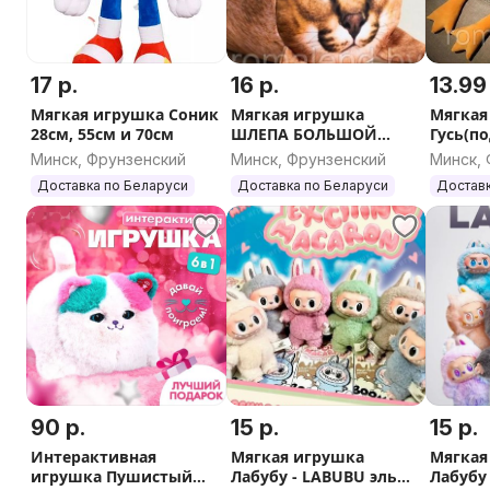
17 р.
16 р.
13.99
Мягкая игрушка Соник
Мягкая игрушка
Мягкая
28см, 55см и 70см
ШЛЕПА БОЛЬШОЙ
Гусь(по
РУССКИЙ КОТ 25 см, 45
обниму
Минск, Фрунзенский
Минск, Фрунзенский
Минск,
см, 55см
Доставка по Беларуси
Доставка по Беларуси
Доставк
90 р.
15 р.
15 р.
Интерактивная
Мягкая игрушка
Мягкая
игрушка Пушистый
Лабубу - LABUBU эльф
Лабубу