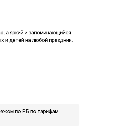
ар, а яркий и запоминающийся
х и детей на любой праздник.
=
е высылаем почтой. Самовывоз
ие).
тежом по РБ по тарифам
 РомаЛенд, напротив 13-й Кассы