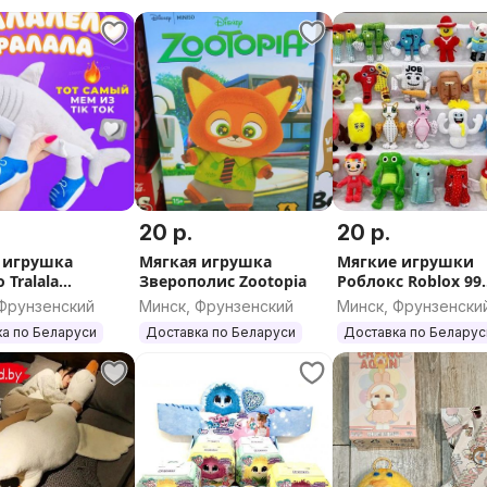
20 р.
20 р.
 игрушка
Мягкая игрушка
Мягкие игрушки
o Tralala
Зверополис Zootopia
Роблокс Roblox 99
лело тралала)
ночей в лесу 99 ni
 Фрунзенский
Минск, Фрунзенский
Минск, Фрунзенски
in the forest
а по Беларуси
Доставка по Беларуси
Доставка по Беларус