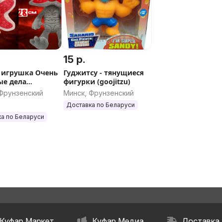
15 р.
 игрушка Очень
Гуджитсу - тянущиеся
ые дела
фигурки (goojitzu)
ргон
 Фрунзенский
Минск, Фрунзенский
Доставка по Беларуси
а по Беларуси
Куфар Маркет
Куфар Медиа
Доставка