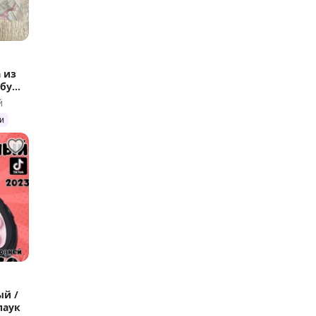
 из
убу
й
и
ый /
паук