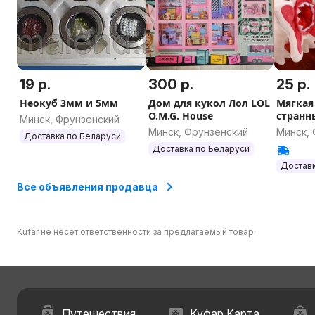
19 р.
300 р.
25 р.
Неокуб 3мм и 5мм
Дом для кукол Лол LOL
Мягкая
O.M.G. House
странн
Минск, Фрунзенский
Демого
Минск, Фрунзенский
Минск,
Доставка по Беларуси
Доставка по Беларуси
Доставк
Все объявления продавца
Kufar не несет ответственности за предлагаемый товар.
Путешествия
Куфар Карта