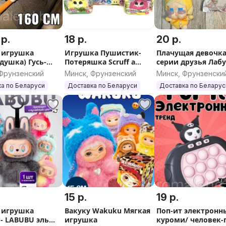
 р.
18 р.
20 р.
 игрушка
Игрушка Пушистик-
Плачущая девочка
душка) Гусь-
Потеряшка Scruff a
серии друзья Лаб
сь
Luvs
CRYBABY
 Фрунзенский
Минск, Фрунзенский
Минск, Фрунзенски
а по Беларуси
Доставка по Беларуси
Доставка по Беларус
15 р.
19 р.
 игрушка
Вакуку Wakuku Мягкая
Поп-ит электронн
 - LABUBU эльф
игрушка
куроми/ человек-