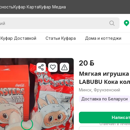
сность
Куфар Карта
Куфар Медиа
 Куфар Доставкой
Статьи Куфара
Дома и коттеджи
20 р.
Мягкая игрушка 
LABUBU Кока ко
Минск, Фрунзенский
Доставка по Беларуси
Написа
Отвечает в течен