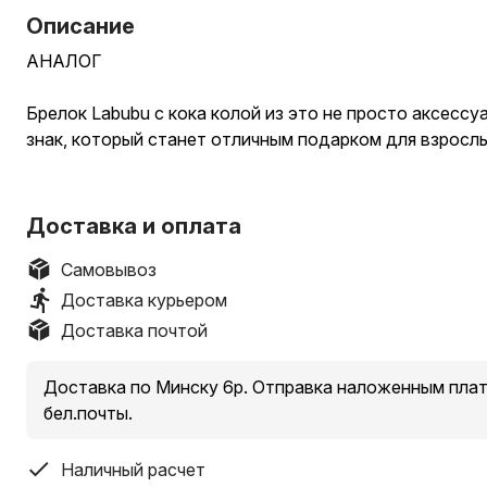
Описание
АНАЛОГ
Брелок Labubu с кока колой из это не просто аксессу
знак, который станет отличным подарком для взрослы
17 см
Доставка и оплата
ФОТО 1-2: 30р
ФОТО 3-4: 20р
Самовывоз
======================================
Доставка курьером
ДОСТАВКА ПО МИНСКУ 10Р. Есть самовывоз, а так ж
Доставка почтой
по предварительному бронированию (уточняйте налич
!!!Можно писать в вайбер!!!
Доставка по Минску 6р. Отправка наложенным пла
=============================
бел.почты.
Адрес самовывоза:
ТЦ Караван, ул.Налибокская 1, павильон с игрушками
Наличный расчет
магазина Соседи, на первом этаже