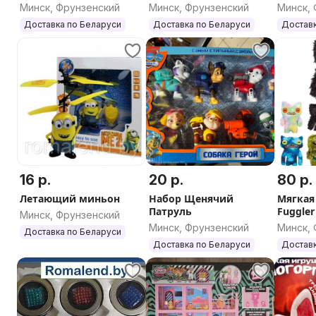
друг Кошечка
сюрприз
сюрпр
Минск, Фрунзенский
Минск, Фрунзенский
Минск,
Доставка по Беларуси
Доставка по Беларуси
Доставк
16 р.
20 р.
80 р.
Летающий миньон
Набор Щенячий
Мягкая
Патруль
Fuggler
Минск, Фрунзенский
фуглер
Минск, Фрунзенский
Минск,
Доставка по Беларуси
Доставка по Беларуси
Доставк