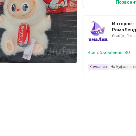
Позвони
Интернет
РомаЛенд - детски
игрушки в
был(а) 1 ч.
недорого
Все объявления:
80
Компания
На Куфаре с о