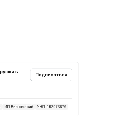
===
Подписаться
р
ИП Вильчинский
УНП: 192973876