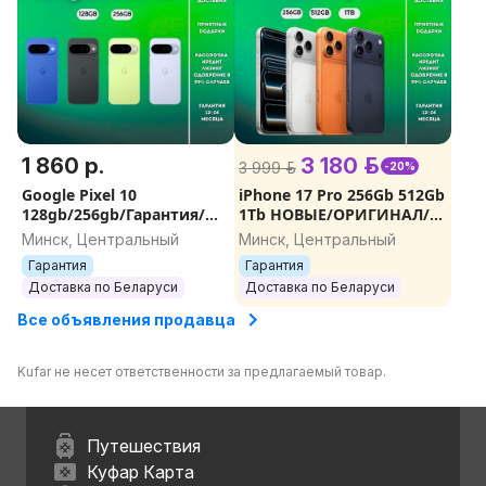
1 860 р.
3 180 р.
3 999 р.
-20%
Google Pixel 10
iPhone 17 Pro 256Gb 512Gb
128gb/256gb/Гарантия/
1Tb НОВЫЕ/ОРИГИНАЛ/
Доставка
ГАРАНТИЯ./ПОДАРКИ
Минск, Центральный
Минск, Центральный
Гарантия
Гарантия
Доставка по Беларуси
Доставка по Беларуси
Все объявления продавца
Kufar не несет ответственности за предлагаемый товар.
Путешествия
Куфар Карта