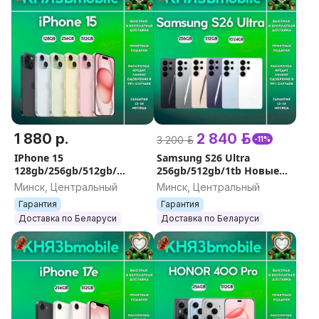
1 880 р.
2 840 р.
3 200 р.
-11%
IPhone 15
Samsung S26 Ultra
128gb/256gb/512gb/
256gb/512gb/1tb Новые
ГАРАНТИЯ/ДОСТАВКА
Гарантия
Минск, Центральный
Минск, Центральный
Гарантия
Гарантия
Доставка по Беларуси
Доставка по Беларуси