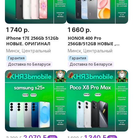
1 740 р.
1 660 р.
iPhone 17E 256Gb 512Gb
HONOR 400 Pro
НОВЫЕ. ОРИГИНАЛ
256GB/512GB НОВЫЕ ,
ГАРАНТИЯ
Минск, Центральный
Минск, Центральный
Гарантия
Гарантия
Доставка по Беларуси
Доставка по Беларуси
2 070 р.
1 340 р.
-10%
-16%