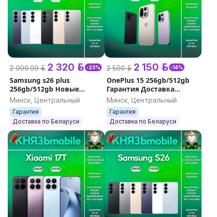
2 320 р.
2 150 р.
2 999.99 р.
2 500 р.
-23%
-14%
Samsung s26 plus
OnePlus 15 256gb/512gb
256gb/512gb Новые
Гарантия Доставка
Гарантия
Кредит
Минск, Центральный
Минск, Центральный
Гарантия
Гарантия
Доставка по Беларуси
Доставка по Беларуси