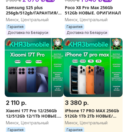
2 300 р.
1 600 р.
Samsung S25 plus
Poco X8 Pro Max 256Gb
256gb/512gb/ГАРАНТИЯ/
512Gb НОВЫЕ. ОРИГИНАЛ
ДОСТАВКА
Минск, Центральный
Минск, Центральный
Гарантия
Гарантия
Доставка по Беларуси
Доставка по Беларуси
2 110 р.
3 380 р.
Xiaomi 17T Pro 12/256Gb
iPhone 17 PRO MAX 256Gb
12/512Gb 12/1Tb НОВЫЕ.
512Gb 1Tb 2Tb НОВЫЕ/
ОРИГИНАЛ. ГАРАНТИЯ
ОРИГИНАЛ/ГАРАНТИЯ/
Минск, Центральный
Минск, Центральный
ПОДАРКИ
Гарантия
Гарантия