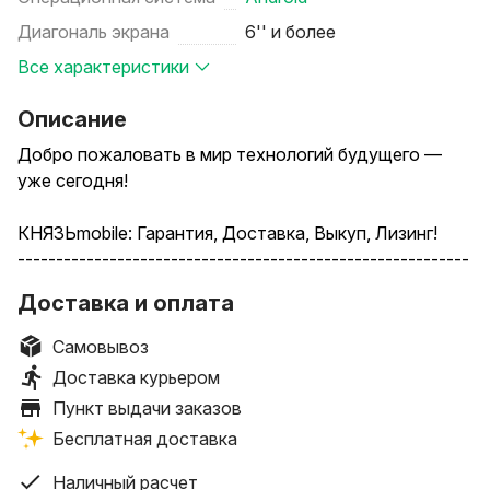
Диагональ экрана
6'' и более
Все характеристики
Описание
Добро пожаловать в мир технологий будущего —
уже сегодня!
КНЯЗЬmobile: Гарантия, Доставка, Выкуп, Лизинг!
-----------------------------------------------------------
--------
Доставка и оплата
Откройте для себя безупречный сервис и выгодные
условия на новейшую технику. Мы делаем
Самовывоз
технологии доступными для каждого!
Доставка курьером
Пункт выдачи заказов
Наши преимущества:
Бесплатная доставка
Только новая и оригинальная техника! Все
устройства запечатаны, не активированы и
Наличный расчет