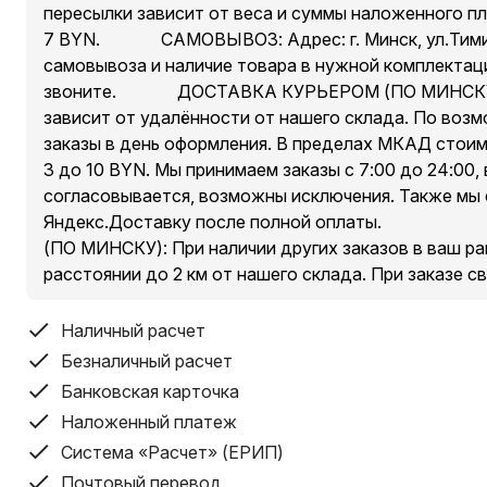
пересылки зависит от веса и суммы наложенного пл
отлично подойдёт для проведения праздников как дома
7 BYN. ⠀⠀⠀⠀ САМОВЫВОЗ: Адрес: г. Минск, ул.Тими
Модель также даёт возможность подключения к коло
самовывоза и наличие товара в нужной комплектац
микрофона. Для караоке достаточно подключить к ко
звоните. ⠀⠀⠀⠀ ДОСТАВКА КУРЬЕРОМ (ПО МИНСКУ)
телевизор с интернетом, найти на YouTube любимую 
зависит от удалённости от нашего склада. По воз
запросе к названию песни слово «караоке», и начать 
заказы в день оформления. В пределах МКАД стоим
друзей!
3 до 10 BYN. Мы принимаем заказы с 7:00 до 24:00,
согласовывается, возможны исключения. Также мы 
Характеристики:
Яндекс.Доставку после полной оплаты. ⠀⠀⠀⠀⠀
Тип: Напольный Bluetooth Динамик
(ПО МИНСКУ): При наличии других заказов в ваш рай
Bluetooth версия: V5.0, до 10 м.
расстоянии до 2 км от нашего склада. При заказе 
Выходная мощность: (RMS) 200 Вт
Пиковая выходная мощность: 4000 Вт
Мембраны динамиков: 2 сабвуфера(4 Ω)+ 2 твитер(3 
Наличный расчет
Частотный диапазон: 50 Гц-20 кГц
Безналичный расчет
Поддержка аудио файлов: MP3, WMA, WAV
Банковская карточка
RGB-подсветка: многоцветная, 9 режимов
Наложенный платеж
Соотношение сигнал/шум: 80 дБ+ /-2дБ
Система «Расчет» (ЕРИП)
Воспроизведение с USB и TF: до 32 Гб
Почтовый перевод