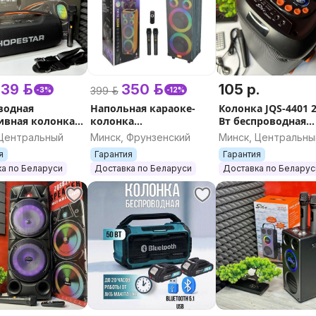
39 р.
350 р.
105 р.
399 р.
-3%
-12%
водная
Напольная караоке-
Колонка JQS-4401 
ивная колонка
колонка
Вт беспроводная
r A60 100W с
JQS9011L/9088L 60W с 2-
bluetooth с
 Центральный
Минск, Фрунзенский
Минск, Центральны
оводным
мя микрофонами и
микрофоном кара
я
Гарантия
Гарантия
оном, BASS
RGB подсветкой
и яркой подсветко
а по Беларуси
Доставка по Беларуси
Доставка по Беларус
Bluetooth
обшивка из дерева
пультом ДУ