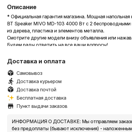
Описание
* Официальная гарантия магазина. Мощная напольная
BT Speaker MIVO MD-103 4000 Вт с 2 беспроводными 
из дерева, пластика и элементов металла.
Смотрите другие модели внизу объявления или нажав 
Будем рады ответить на все ваши вопросы!
————————————————————
Доставка по РБ: Европочта / Белпочта
Доставка и оплата
*согласно тарифам почты ~ 7 BYN
Самовывоз: г.Минск ул.Тимирязева, 65
Самовывоз
* время самовывоза и наличие уточняйте
Доставка курьером
Доставка по Минску от 3 BYN, зависит от удаленност
Доставка почтой
заказа не менее 50 BYN)
Бесплатная доставка
————————————————————
Пункт выдачи заказов
Беспроводная караоке bluetooth колонка MIVO MD-1
подсветки. Колонка способна выдавать звук пиковой
ИНФОРМАЦИЯ О ДОСТАВКЕ: Мы отправляем заказы 
Оснащена сабвуфером и двумя твиттерами с мощнейш
без предоплаты (бывают исключения) - наложенны
кристально чистыми и прозрачными средними и высок