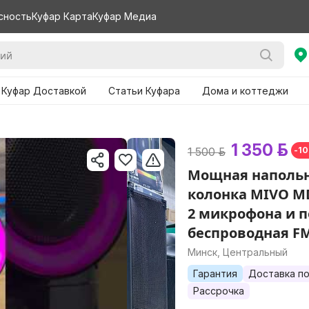
сность
Куфар Карта
Куфар Медиа
 Куфар Доставкой
Статьи Куфара
Дома и коттеджи
1 350 р.
1 500 р.
-1
Мощная напольн
колонка MIVO MD
2 микрофона и п
беспроводная F
Минск, Центральный
Гарантия
Доставка по
Рассрочка