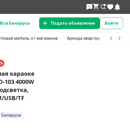
Вся Беларусь
Подать объявление
Войти
Новая мебель от магазинов
Аренда квартир
Детские 
0%
ая караоке
-103 4000W
одсветка,
M/USB/TF
 Беларуси