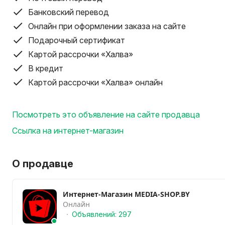
Встроенный аккумулятор: 14000 мАч -12 В
Напряжение сети переменного тока: 100~240В-50-60
Банковский перевод
FM- тюнер: 87.5-108.0 МГц
Онлайн при оформлении заказа на сайте
Микрофон: 1 вход (6.35 мм jack)
Подарочный сертификат
AUX вход: 3.5 mini jack
Картой рассрочки «Халва»
LED дисплей: да
В кредит
Поддержка TWS: да
Картой рассрочки «Халва» онлайн
Материалы: дерево, пластик, металл
Размеры (ШхВхГ): 325 x 335 x 995 мм
Вес нетто / Вес брутто: 27 кг/29 кг
Посмотреть это объявление на сайте продавца
Ссылка на интернет-магазин
Комплектация
Колонка
Аудио-кабель
О продавце
Зарядный кабель
2 микрофона
Инструкция
Интернет-Магазин MEDIA-SHOP.BY
Онлайн
Объявлений: 297
*Информация о товаре предоставлена для ознакомлен