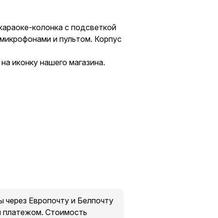
 караоке-колонка с подсветкой
микрофонами и пультом. Корпус
на иконку нашего магазина.
и от нашего склада (при сумме
03 обладая 9-ю режимами RGB
 мощностью в 4000 Вт!
через Европочту и Белпочту
им басом, но в тоже время
м платежом. Стоимость
ими частотами. Данная колонка