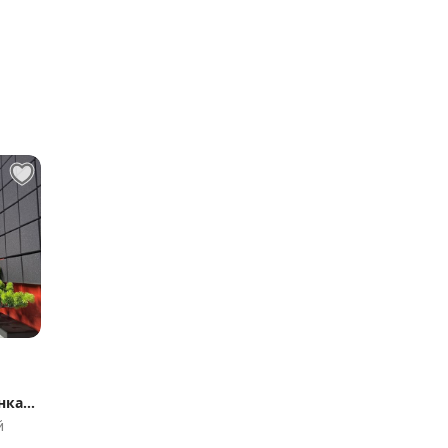
нка-
й