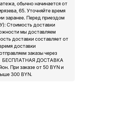
атежа, обычно начинается от
, так и на улице.
рязева, 65. Уточняйте время
нке одного проводного
ии заранее. Перед приездом
лонке телефон, планшет или
: Стоимость доставки
песню, добавив в поисковом
можности мы доставляем
петь и развлекаться в компании
ость доставки составляет от
 время доставки
отправляем заказы через
⠀⠀⠀ БЕСПЛАТНАЯ ДОСТАВКА
он. При заказе от 50 BYN и
свыше 300 BYN.
Ω)