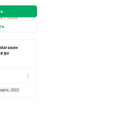
ть
е 2 часов
ть
Магазин
P.BY
марта, 2022