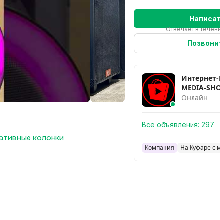
Написа
Отвечает в течени
Позвони
Интернет-
MEDIA-SHO
Онлайн
Все объявления:
297
ативные колонки
Компания
На Куфаре с 