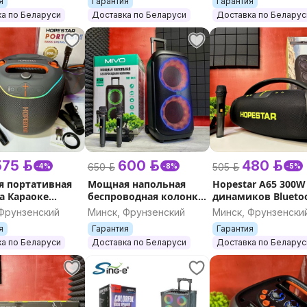
я
Гарантия
Гарантия
ков,
Bluetooth ,
экраном и
а по Беларуси
Доставка по Беларуси
Доставка по Беларус
водная
беспроводная
микрофонами PM
200 Вт
75 р.
600 р.
480 р.
650 р.
505 р.
-4%
-8%
-5%
 портативная
Мощная напольная
Hopestar A65 300W
а Караоке
беспроводная колонка
динамиков Blueto
r Party Box 600
Mivo MD-804 с караоке
портативная
 Фрунзенский
Минск, Фрунзенский
Минск, Фрунзенски
2-мя
и 2-мя микрофонами, с
музыкальная кол
я
Гарантия
Гарантия
фонами,
ручкой, 1200W, RGB
с микрофоном уб
а по Беларуси
Доставка по Беларуси
Доставка по Беларус
водная BT
JBL