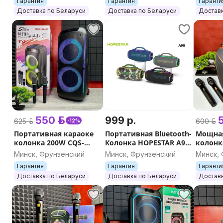
Гарантия
Гарантия
Гаранти
система с RGB
подсветка,
динами
Доставка по Беларуси
Доставка по Беларуси
Доставк
подсветкой
беспроводная, караоке
беспро
550 р.
999 р.
5
625 р.
600 р.
-12%
Портативная караоке
Портативная Bluetooth-
Мощная
колонка 200W CQS-
Колонка HOPESTAR A90
колонк
S6610 с 2-мя
(700W, Bluetooth, RGB
Hopesta
Минск, Фрунзенский
Минск, Фрунзенский
Минск,
микрофонами, RGB
подсветка)
300W с 
Гарантия
Гарантия
Гаранти
подсветкой
микро
Доставка по Беларуси
Доставка по Беларуси
Доставк
беспроводная
беспро
Bluetooth