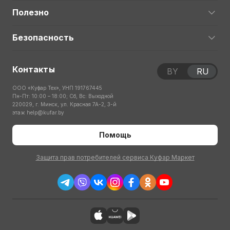
Полезно
Безопасность
Контакты
BY
RU
ООО «Куфар Тех», УНП 191767445
Пн-Пт: 10:00 – 18:00; Сб, Вс: Выходной
220029, г. Минск, ул. Красная 7А-2, 3-й
этаж
help@kufar.by
Помощь
Защита прав потребителей сервиса Куфар Маркет