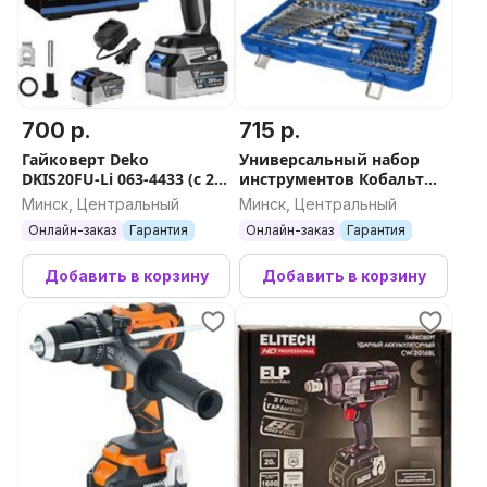
700 р.
715 р.
Гайковерт Deko
Универсальный набор
DKIS20FU-Li 063-4433 (с 2-
инструментов Кобальт
мя АКБ, кейс)
919-685
Минск, Центральный
Минск, Центральный
Онлайн-заказ
Гарантия
Онлайн-заказ
Гарантия
Добавить в корзину
Добавить в корзину