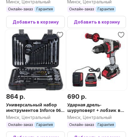
Минск, Центральный
Минск, Центральный
Онлайн-заказ
Гарантия
Онлайн-заказ
Гарантия
Добавить в корзину
Добавить в корзину
864 р.
690 р.
Универсальный набор
Ударная дрель-
инструментов Inforce 06-
шуруповерт + лобзик в
07-14 (85 предметов)
подарок P.I.T. PSB20H-
Минск, Центральный
Минск, Центральный
13C/2 (с 2-мя АКБ, кейс) +
Онлайн-заказ
Гарантия
Онлайн-заказ
Гарантия
P.I.T. PST20H-