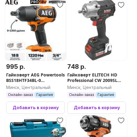
995 р.
748 р.
Гайковерт AEG Powertools
Гайковерт ELITECH HD
BSS18HTF34BL-0
Professional CW 2009SL
4935500151 (без АКБ)
E2201.059.01 (с 1-им АКБ 4
Минск, Центральный
Минск, Центральный
Ач, кейс)
Онлайн-заказ
Гарантия
Онлайн-заказ
Гарантия
Добавить в корзину
Добавить в корзину