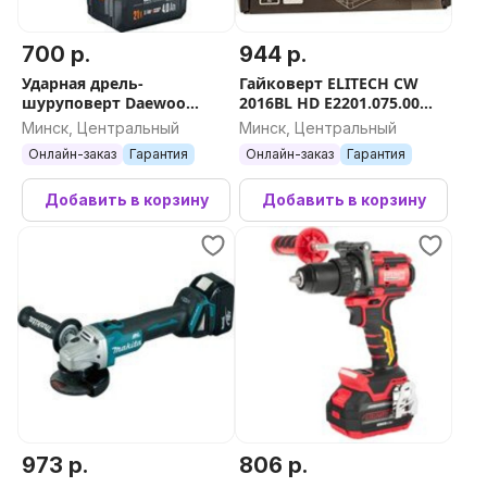
700 р.
944 р.
Ударная дрель-
Гайковерт ELITECH CW
шуруповерт Daewoo
2016BL HD E2201.075.00
Power DAA 6521Li Set (с 2-
(без АКБ)
Минск, Центральный
Минск, Центральный
мя АКБ, кейс)
Онлайн-заказ
Гарантия
Онлайн-заказ
Гарантия
Добавить в корзину
Добавить в корзину
973 р.
806 р.