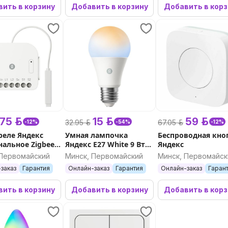
ить в корзину
Добавить в корзину
Добавить в кор
75 р.
15 р.
59 р.
32.95 р.
67.05 р.
-12%
-54%
-12%
реле Яндекс
Умная лампочка
Беспроводная кно
нальное Zigbee
Яндекс E27 White 9 Вт
Яндекс
538 (цвет)
Matter
 Первомайский
Минск, Первомайский
Минск, Первомайск
заказ
Гарантия
Онлайн-заказ
Гарантия
Онлайн-заказ
Гаран
ить в корзину
Добавить в корзину
Добавить в кор