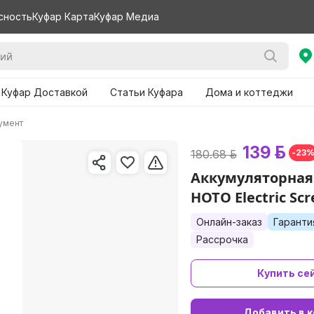
сность
Куфар Карта
Куфар Медиа
 Куфар Доставкой
Статьи Куфара
Дома и коттеджи
умент
139 р.
180.68 р.
-23
Аккумуляторная
HOTO Electric Scr
Онлайн-заказ
Гаранти
Рассрочка
Купить се
Добавить в к