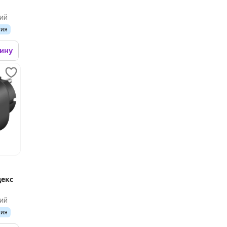
ий
тия
зину
декс
ий
тия