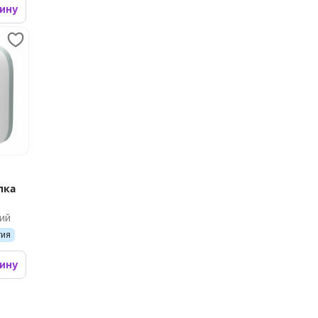
зину
пка
ий
тия
зину