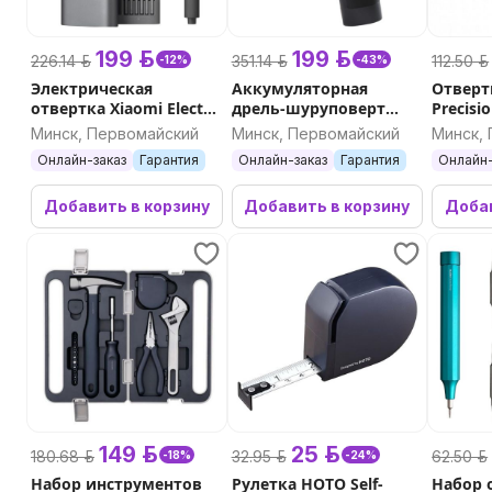
199 р.
199 р.
226.14 р.
351.14 р.
112.50 р.
-12%
-43%
Электрическая
Аккумуляторная
Отверт
отвертка Xiaomi Electric
дрель-шуруповерт
Precisi
Precision Screwdriver
HOTO Cordless Brushless
Минск, Первомайский
Минск, Первомайский
Минск,
Electric Drill 12V
Онлайн-заказ
Гарантия
Онлайн-заказ
Гарантия
Онлайн-
QWLDZ001 (серый)
Добавить в корзину
Добавить в корзину
Добав
149 р.
25 р.
180.68 р.
32.95 р.
62.50 р.
-18%
-24%
Набор инструментов
Рулетка HOTO Self-
Набор 