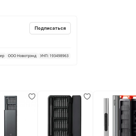
Подписаться
жер
ООО Новотрэнд
УНП: 193498963