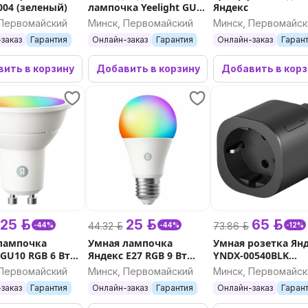
04 (зеленый)
лампочка Yeelight GU10
Яндекс
Smart Bulb W1 (4шт)
 Первомайский
Минск, Первомайский
Минск, Первомайск
заказ
Гарантия
Онлайн-заказ
Гарантия
Онлайн-заказ
Гаран
ить в корзину
Добавить в корзину
Добавить в кор
25 р.
25 р.
65 р.
44.32 р.
73.86 р.
-44%
-44%
-12%
лампочка
Умная лампочка
Умная розетка Ян
 GU10 RGB 6 Вт
Яндекс E27 RGB 9 Вт
YNDX-00540BLK
Matter
(черный)
 Первомайский
Минск, Первомайский
Минск, Первомайск
заказ
Гарантия
Онлайн-заказ
Гарантия
Онлайн-заказ
Гаран