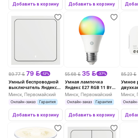
Добавить в корзину
Добавить в корзину
Добав
79 р.
35 р.
89.77 р.
55.68 р.
85.23 р.
-12%
-37%
Умный беспроводной
Умная лампочка
Умное 
выключатель Яндекс
Яндекс E27 RGB 11 Вт
двухка
одноклавишный
Matter
YNDX-00
Минск, Первомайский
Минск, Первомайский
Минск,
Zigbee YNDX-00534
Онлайн-заказ
Гарантия
Онлайн-заказ
Гарантия
Онлайн-
Добавить в корзину
Добавить в корзину
Добав