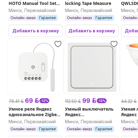
HOTO Manual Tool Set
locking Tape Measure
QWLSD0
QWSGJ002 (серый)
Минск, Первомайский
Минск, Первомайский
Минск,
Онлайн-заказ
Гарантия
Онлайн-заказ
Гарантия
Онлайн-
Добавить в корзину
Добавить в корзину
Добав
69 р.
99 р.
78.41 р.
112.50 р.
44.32 р.
-12%
-12%
Умное реле Яндекс
Умный выключатель
Умная 
одноканальное Zigbee
Яндекс
Яндекс
YNDX-00537
одноклавишный
Matter
Минск, Первомайский
Минск, Первомайский
Минск,
Zigbee YNDX-00531
Онлайн-заказ
Гарантия
Онлайн-заказ
Гарантия
Онлайн-