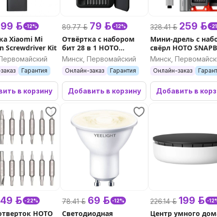
99 р.
79 р.
259 р.
89.77 р.
328.41 р.
-12%
-12%
-2
ка Xiaomi Mi
Отвёртка с набором
Мини-дрель с наб
on Screwdriver Kit
бит 28 в 1 HOTO
свёрл HOTO SNAP
Precision Screwdriver
Electric Mini Drill Se
 Первомайский
Минск, Первомайский
Минск, Первомайск
Set
заказ
Гарантия
Онлайн-заказ
Гарантия
Онлайн-заказ
Гаран
ить в корзину
Добавить в корзину
Добавить в кор
49 р.
69 р.
199 р.
78.41 р.
226.14 р.
-22%
-12%
-12
отверток HOTO
Cветодиодная
Центр умного дом