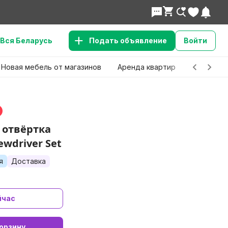
Вся Беларусь
Подать объявление
Войти
Новая мебель от магазинов
Аренда квартир
Детские 
%
 отвёртка
ewdriver Set
я
Доставка
йчас
орзину