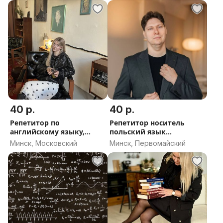
40 р.
40 р.
Репетитор по
Репетитор носитель
английскому языку,
польский язык
ONLINE
польскому языку
Минск, Московский
Минск, Первомайский