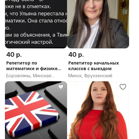
40 р.
40 р.
Репетитор по
Репетитор начальных
математике и физике
классов с выездом
БОРОВЛЯНЫ
Боровляны, Минская
Минск, Фрунзенский
область