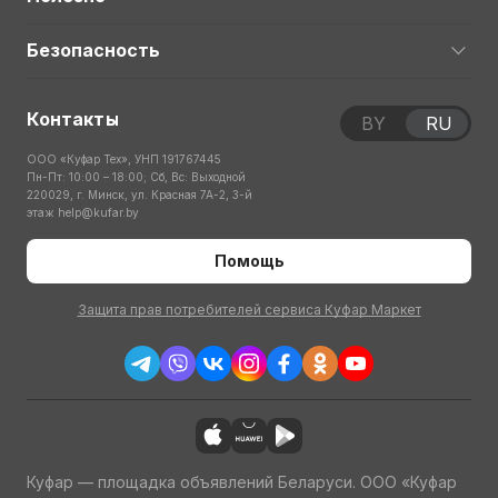
Безопасность
Контакты
BY
RU
ООО «Куфар Тех», УНП 191767445
Пн-Пт: 10:00 – 18:00; Сб, Вс: Выходной
220029, г. Минск, ул. Красная 7А-2, 3-й
этаж
help@kufar.by
Помощь
Защита прав потребителей сервиса Куфар Маркет
Куфар — площадка объявлений Беларуси. ООО «Куфар