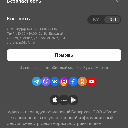
Безопасность
Контакты
BY
RU
ООО «Куфар Тех», УНП 191767445
Пн-Пт: 10:00 – 18:00; Сб, Вс: Выходной
220029, г. Минск, ул. Красная 7А-2, 3-й
этаж
help@kufar.by
Помощь
Защита прав потребителей сервиса Куфар Маркет
Куфар — площадка объявлений Беларуси. ООО «Куфар
Тех» включено в государственный информационный
ресурс «Реестр рекламораспространителей»