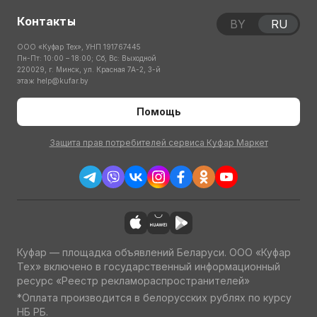
Контакты
BY
RU
ООО «Куфар Тех», УНП 191767445
Пн-Пт: 10:00 – 18:00; Сб, Вс: Выходной
220029, г. Минск, ул. Красная 7А-2, 3-й
этаж
help@kufar.by
Помощь
Защита прав потребителей сервиса Куфар Маркет
Куфар — площадка объявлений Беларуси. ООО «Куфар
Тех» включено в государственный информационный
ресурс «Реестр рекламораспространителей»
*Оплата производится в белорусских рублях по курсу
НБ РБ.