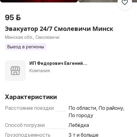
95 р.
Эвакуатор 24/7 Смолевичи Минск
Минская обл., Смолевичи
Выезд в регионы
ИП Федорович Евгений
Вячеславович
Компания
Характеристики
Расстояние поездки
По области, По району,
По городу
Способ погрузки
Лебёдка
Грузоподъемность
3 т и больше