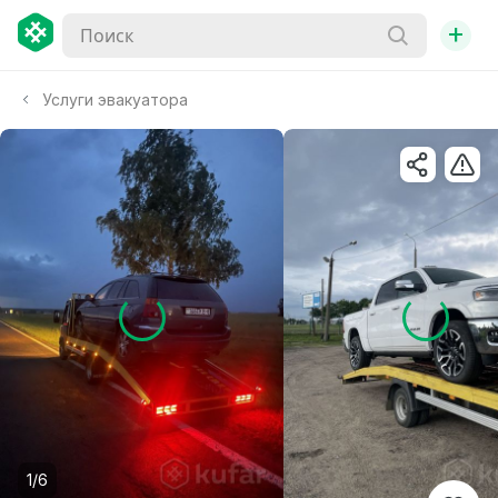
+
Услуги эвакуатора
1/6