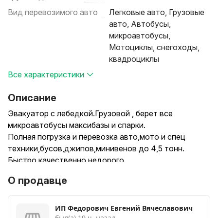
Вид перевозимого авто
Легковые авто, Грузовые
авто, Автобусы,
микроавтобусы,
Мотоциклы, снегоходы,
квадроциклы
Все характеристики
Описание
Эвакуатор с лебедкой.Грузовой , берет все
микроавтобусы максибазы и спарки.
Полная погрузка и перевозка авто,мото и спец
техники,бусов,джипов,минивенов до 4,5 тонн.
Быстро,качественно,недорого.
Запуск двигателя 12в,подвоз топлива,помощь после
О продавце
дтп,извлечение из грязи,снега,кювета
Вывоз с СВХ
ИП Федорович Евгений Вячеславович
был(а) 19 ч. назад