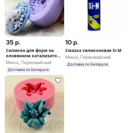
35 р.
10 р.
Силикон для форм на
Смазка силиконовая Si-M
оловянном катализаторе
Минск, Первомайский
твердость от 10 до 40
Минск, Первомайский
Доставка по Беларуси
Доставка по Беларуси