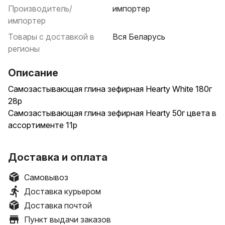
Производитель/
импортер
импортер
Товары с доставкой в
Вся Беларусь
регионы
Описание
Самозастывающая глина зефирная Hearty White 180г
28р
Самозастывающая глина зефирная Hearty 50г цвета в
ассортименте 11р
Hearty soft (Харти софт) — суперлегкая
Доставка и оплата
самозатвердевающая глина для лепки,
производимая в Японии компанией Padico. Белая
Самовывоз
Харти софт — это базовая самозатвердевающая
Доставка курьером
глина к которой примешиваются цветные пигменты
Доставка почтой
Hearty для получения необходимого цвета и оттенка.
Пункт выдачи заказов