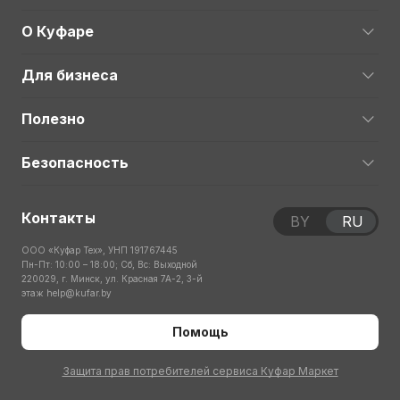
О Куфаре
Для бизнеса
Полезно
Безопасность
Контакты
BY
RU
ООО «Куфар Тех», УНП 191767445
Пн-Пт: 10:00 – 18:00; Сб, Вс: Выходной
220029, г. Минск, ул. Красная 7А-2, 3-й
этаж
help@kufar.by
Помощь
Защита прав потребителей сервиса Куфар Маркет