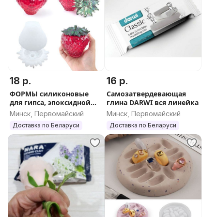
матовым или глянцевым финишным покрытием.
Хранение
Вскрытая упаковка Hearty soft при неправильном
хранении очень быстро высыхает. Необходимо
остатки пластика запечатать в родную упаковку и
поместить в герметичный пакет или контейнер.
18 р.
16 р.
ФОРМЫ силиконовые
Самозатвердевающая
Области применения:
для гипса, эпоксидной
глина DARWI вся линейка
смолы, жидкого
-лепка цветов и букетов;
Минск, Первомайский
Минск, Первомайский
пластика
-лепка различных фигурок;
Доставка по Беларуси
Доставка по Беларуси
-лепка декоративных сладостей;
-лепка декоративных украшений;
-декорирование предметов интерьера;
-детское творчество.